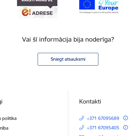
Vai šī informācija bija noderīga?
Sniegt atsauksmi
i
Kontakti
 politika
+371 67095689
+371 67095405
mība