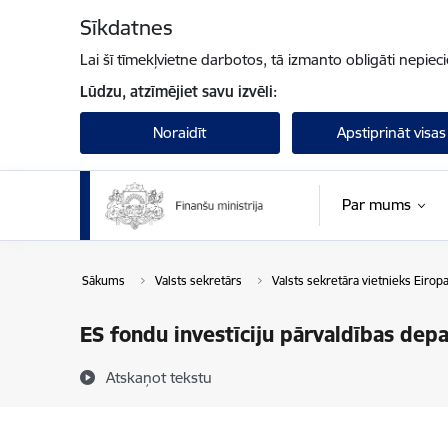
Pāriet uz lapas saturu
Sīkdatnes
Lai šī tīmekļvietne darbotos, tā izmanto obligāti nepiec
Lūdzu, atzīmējiet savu izvēli:
Noraidīt
Apstiprināt visas
Par mums
Sākums
Valsts sekretārs
Valsts sekretāra vietnieks Eiro
ES fondu investīciju pārvaldības dep
Atskaņot tekstu