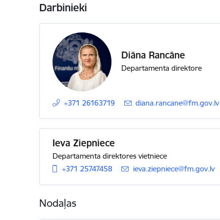
Darbinieki
Diāna Rancāne
Departamenta direktore
+371 26163719
E-pasts:
diana.rancane@fm.gov.lv
Ieva Ziepniece
Departamenta direktores vietniece
+371 25747458
E-pasts:
ieva.ziepniece@fm.gov.lv
Nodaļas