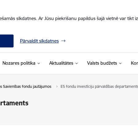
iešamās sīkdatnes. Ar Jūsu piekrišanu papildus šajā vietnē var tikt i
Pārvaldīt sīkdatnes
Nozares politika
Aktualitātes
Valsts budžets
Kon
pas Savienības fondu jautājumos
ES fondu investīciju pārvaldības departament
artaments