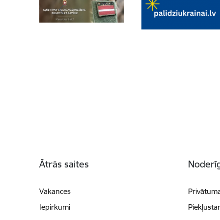
Kājene
Ātrās saites
Noderīg
Vakances
Privātuma
Iepirkumi
Piekļūsta