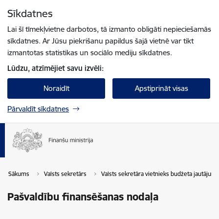
Pāriet uz lapas saturu
Sīkdatnes
Spied
lai meklētu
Enter
Lai šī tīmekļvietne darbotos, tā izmanto obligāti nepieciešamās
sīkdatnes. Ar Jūsu piekrišanu papildus šajā vietnē var tikt
izmantotas statistikas un sociālo mediju sīkdatnes.
Lūdzu, atzīmējiet savu izvēli:
Noraidīt
Apstiprināt visas
Pārvaldīt sīkdatnes
Sākums
Valsts sekretārs
Valsts sekretāra vietnieks budžeta jautājum
Pašvaldību finansēšanas nodaļa