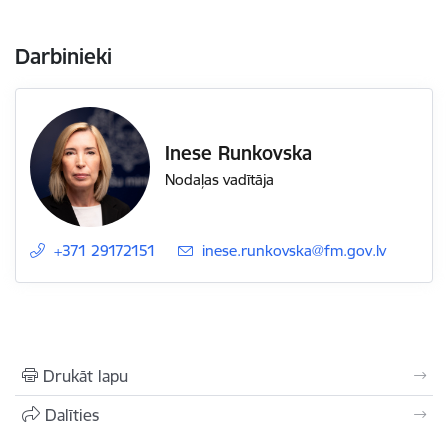
Darbinieki
Inese Runkovska
Nodaļas vadītāja
+371 29172151
E-pasts:
inese.runkovska@fm.gov.lv
Drukāt lapu
Dalīties