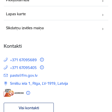
Lapas karte
Sīkdatņu izvēles maiņa
Kontakti
+371 67095689
+371 67095405
E-pasts:
pasts@fm.gov.lv
Smilšu iela 1, Rīga, LV-1919, Latvija
Visi kontakti