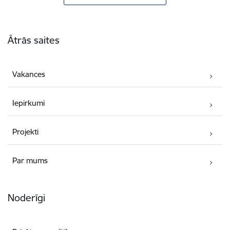
Kājene
Ātrās saites
Vakances
Iepirkumi
Projekti
Par mums
Noderīgi