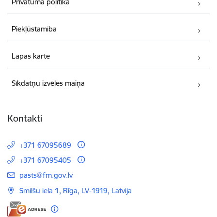
Privātuma politika
Piekļūstamība
Lapas karte
Sīkdatņu izvēles maiņa
Kontakti
+371 67095689
+371 67095405
E-pasts:
pasts@fm.gov.lv
Smilšu iela 1, Rīga, LV-1919, Latvija