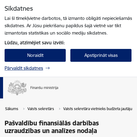
Pāriet uz lapas saturu
Sīkdatnes
Spied
lai meklētu
Enter
Lai šī tīmekļvietne darbotos, tā izmanto obligāti nepieciešamās
sīkdatnes. Ar Jūsu piekrišanu papildus šajā vietnē var tikt
izmantotas statistikas un sociālo mediju sīkdatnes.
Lūdzu, atzīmējiet savu izvēli:
Noraidīt
Apstiprināt visas
Pārvaldīt sīkdatnes
Sākums
Valsts sekretārs
Valsts sekretāra vietnieks budžeta jautājum
Pašvaldību finansiālās darbības
uzraudzības un analīzes nodaļa