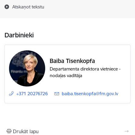
Atskaņot tekstu
Darbinieki
Baiba Tisenkopfa
Departamenta direktora vietniece -
nodaļas vadītāja
+371 20276726
E-pasts:
baiba.tisenkopfa@fm.gov.lv
Drukāt lapu