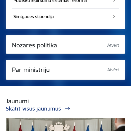
Publisko iepirkumu sistēmas reforma
Simtgades stipendija
Nozares politika
Atvērt
Par ministriju
Atvērt
Jaunumi
Skatīt visus jaunumus