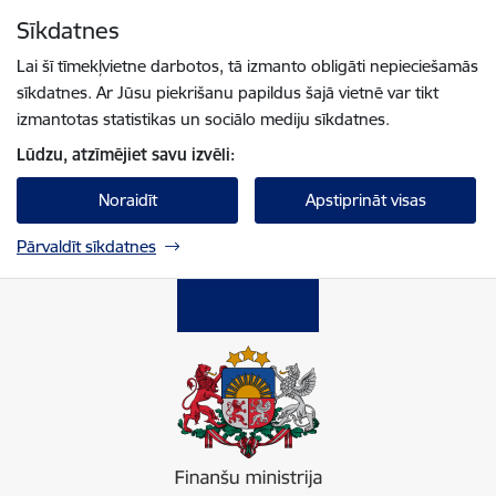
Pāriet uz lapas saturu
Sīkdatnes
Spied
lai meklētu
Enter
Lai šī tīmekļvietne darbotos, tā izmanto obligāti nepieciešamās
sīkdatnes. Ar Jūsu piekrišanu papildus šajā vietnē var tikt
izmantotas statistikas un sociālo mediju sīkdatnes.
Lūdzu, atzīmējiet savu izvēli:
Noraidīt
Apstiprināt visas
Pārvaldīt sīkdatnes
Finanšu ministrija