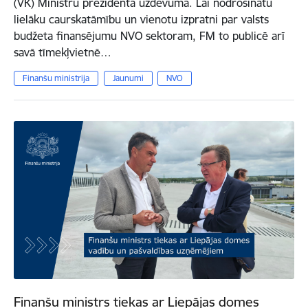
(VK) Ministru prezidenta uzdevumā. Lai nodrošinātu
lielāku caurskatāmību un vienotu izpratni par valsts
budžeta finansējumu NVO sektoram, FM to publicē arī
savā tīmekļvietnē…
Finanšu ministrija
Jaunumi
NVO
Finanšu ministrs tiekas ar Liepājas domes