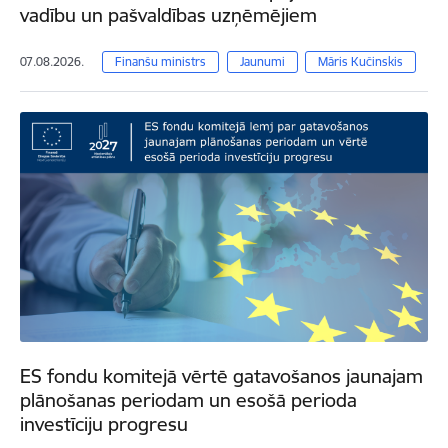
vadību un pašvaldības uzņēmējiem
07.08.2026.
Finanšu ministrs
Jaunumi
Māris Kučinskis
ES fondu komitejā vērtē gatavošanos jaunajam
plānošanas periodam un esošā perioda
investīciju progresu