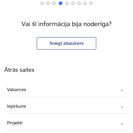
Vai šī informācija bija noderīga?
Sniegt atsauksmi
Kājene
Ātrās saites
Vakances
Iepirkumi
Projekti