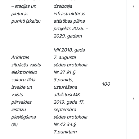
(2
– stacijas un
dzelzceļa
pieturas
infrastruktūras
punkti (skaits)
attīstības plāna
projekts 2025. –
2029. gadam
MK 2018. gada
Ārkārtas
7. augusta
situāciju valsts
sēdes protokola
elektronisko
Nr.37 91.§
sakaru tīkla
3.punkts,
100
10
izveide un
uzturēšana
valsts
atbilstoši MK
(2
pārvaldes
2019. gada 17.
iestāžu
septembra
pieslēgšana
sēdes protokola
(%)
Nr.42 34.§
7.punktam