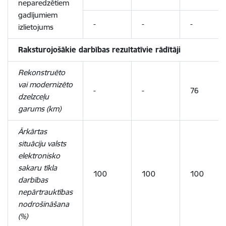
neparedzētiem
gadījumiem
-
-
-
izlietojums
Raksturojošākie darbības rezultatīvie rādītāji
Rekonstruēto
vai modernizēto
-
-
76
dzelzceļu
garums (km)
Ārkārtas
situāciju valsts
elektronisko
sakaru tīkla
100
100
100
darbības
nepārtrauktības
nodrošināšana
(%)