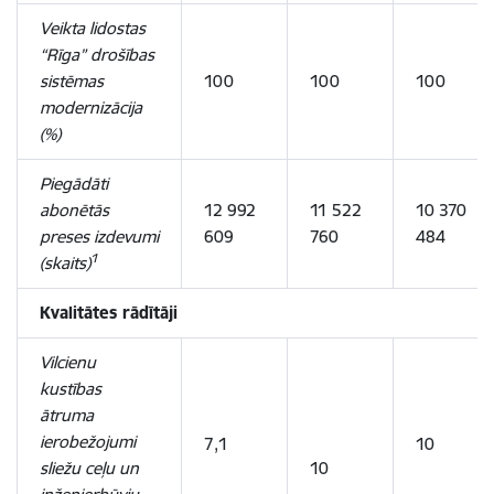
Veikta lidostas
“Rīga” drošības
sistēmas
100
100
100
modernizācija
(%)
Piegādāti
abonētās
12 992
11 522
10 370
preses izdevumi
609
760
484
1
(skaits)
Kvalitātes rādītāji
Vilcienu
kustības
ātruma
ierobežojumi
7,1
10
sliežu ceļu un
10