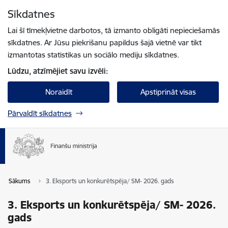
Pāriet uz lapas saturu
Sīkdatnes
Spied
lai meklētu
Enter
Lai šī tīmekļvietne darbotos, tā izmanto obligāti nepieciešamās
sīkdatnes. Ar Jūsu piekrišanu papildus šajā vietnē var tikt
izmantotas statistikas un sociālo mediju sīkdatnes.
Lūdzu, atzīmējiet savu izvēli:
Noraidīt
Apstiprināt visas
Pārvaldīt sīkdatnes
Sākums
3. Eksports un konkurētspēja/ SM- 2026. gads
3. Eksports un konkurētspēja/ SM- 2026.
gads