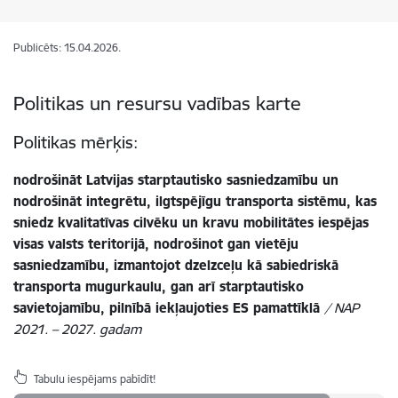
Publicēts: 15.04.2026.
Politikas un resursu vadības karte
Politikas mērķis:
nodrošināt Latvijas starptautisko sasniedzamību un
nodrošināt integrētu, ilgtspējīgu transporta sistēmu, kas
sniedz kvalitatīvas cilvēku un kravu mobilitātes iespējas
visas valsts teritorijā, nodrošinot gan vietēju
sasniedzamību, izmantojot dzelzceļu kā sabiedriskā
transporta mugurkaulu, gan arī starptautisko
savietojamību, pilnībā iekļaujoties ES pamattīklā
/
NAP
2021. – 2027. gadam
Tabulu iespējams pabīdīt!