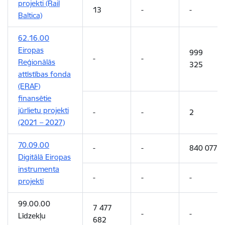
projekti (Rail
13
-
-
Baltica)
62.16.00
Eiropas
999
-
-
Reģionālās
325
attīstības fonda
(ERAF)
finansētie
jūrlietu projekti
-
-
2
(2021 – 2027)
70.09.00
-
-
840 077
Digitālā Eiropas
instrumenta
-
-
-
projekti
99.00.00
7 477
-
-
Līdzekļu
682