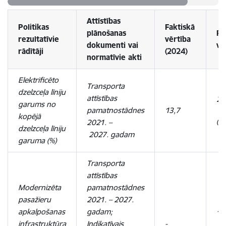
Attīstības
Politikas
Faktiskā
plānošanas
Pl
rezultatīvie
vērtība
dokumenti vai
vē
rādītāji
(2024)
normatīvie akti
Elektrificēto
Transporta
dzelzceļa līniju
attīstības
24
garums no
pamatnostādnes
13,7
kopējā
(2
2021. –
dzelzceļa līniju
2027. gadam
garuma (%)
Transporta
attīstības
Modernizēta
pamatnostādnes
pasažieru
2021. – 2027.
apkalpošanas
gadam;
10
infrastruktūra
Indikatīvais
-