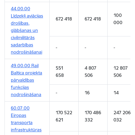
44.00.00
100
Līdzekļi aviācijas
672 418
672 418
000
drošības,
glābšanas un
civilmilitārās
sadarbības
-
-
-
nodrošināšanai
49.00.00
Rail
551
4 807
12 807
Baltica projekta
658
506
506
pārvaldības
funkcijas
-
16
14
nodrošināšana
60.07.00
170 522
170 486
247 206
Eiropas
621
332
032
transporta
infrastruktūras