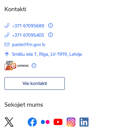
Kontakti
+371 67095689
+371 67095405
E-pasts:
pasts@fm.gov.lv
Smilšu iela 1, Rīga, LV-1919, Latvija
Visi kontakti
Sekojiet mums