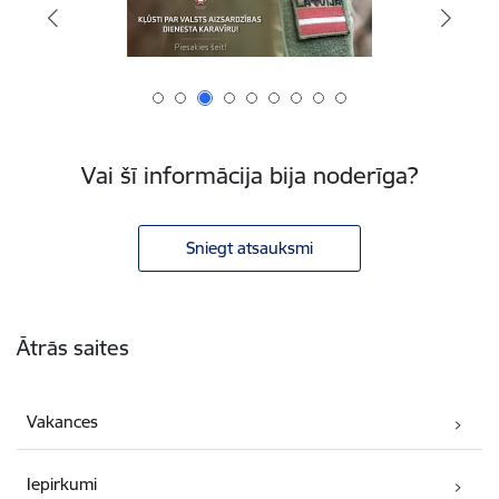
Vai šī informācija bija noderīga?
Sniegt atsauksmi
Kājene
Ātrās saites
Vakances
Iepirkumi