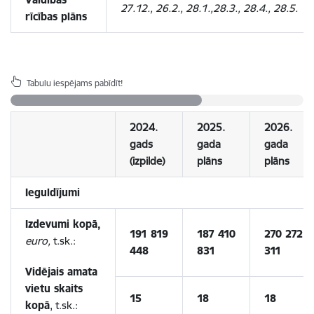
27.12., 26.2., 28.1.,28.3., 28.4., 28.5.
rīcības plāns
Tabulu iespējams pabīdīt!
2024.
2025.
2026.
gads
gada
gada
(izpilde)
plāns
plāns
Ieguldījumi
Izdevumi kopā,
191 819
187 410
270 272
euro,
t.sk.:
448
831
311
Vidējais amata
vietu skaits
15
18
18
kopā
, t.sk.: