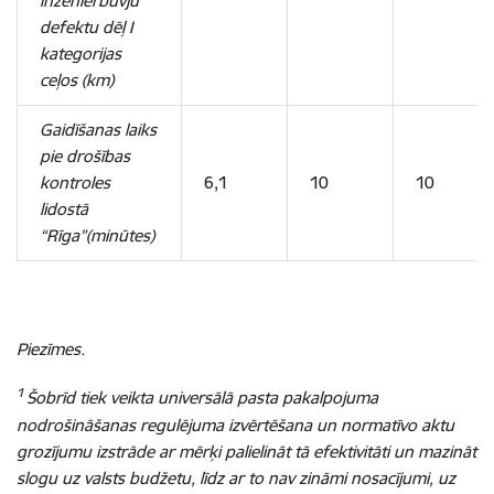
inženierbūvju
defektu dēļ I
kategorijas
ceļos (km)
Gaidīšanas laiks
pie drošības
kontroles
6,1
10
10
lidostā
“Rīga”(minūtes)
Piezīmes.
1
Šobrīd tiek veikta universālā pasta pakalpojuma
nodrošināšanas regulējuma izvērtēšana un normatīvo aktu
grozījumu izstrāde ar mērķi palielināt tā efektivitāti un mazināt
slogu uz valsts budžetu, līdz ar to nav zināmi nosacījumi, uz