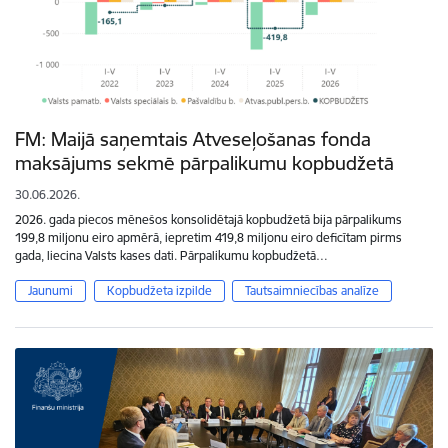
FM: Maijā saņemtais Atveseļošanas fonda
maksājums sekmē pārpalikumu kopbudžetā
30.06.2026.
2026. gada piecos mēnešos konsolidētajā kopbudžetā bija pārpalikums
199,8 miljonu eiro apmērā, iepretim 419,8 miljonu eiro deficītam pirms
gada, liecina Valsts kases dati. Pārpalikumu kopbudžetā…
Jaunumi
Kopbudžeta izpilde
Tautsaimniecības analīze