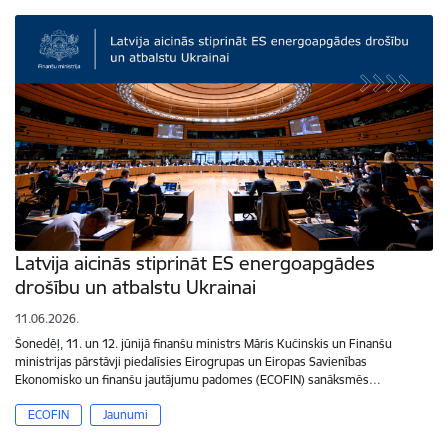
Latvija aicinās stiprināt ES energoapgādes
drošību un atbalstu Ukrainai
11.06.2026.
Šonedēļ, 11. un 12. jūnijā finanšu ministrs Māris Kučinskis un Finanšu
ministrijas pārstāvji piedalīsies Eirogrupas un Eiropas Savienības
Ekonomisko un finanšu jautājumu padomes (ECOFIN) sanāksmēs…
ECOFIN
Jaunumi