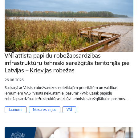
VNĪ attīsta papildu robežapsardzības
infrastruktūru tehniski sarežģītās teritorijās pie
Latvijas – Krievijas robežas
26.06.2026.
Saskaņā ar Valsts robežsardzes noteiktajām prioritātēm un valdības
lēmumiem VAS “Valsts nekustamie īpašumi” (VNĪ) uzsāk papildu
robežapsardzības infrastruktūras izbūvi tehniski sarežģītākajos posmos…
Jaunumi
Nozares ziņas
VNĪ