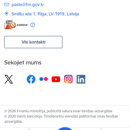
E-pasts:
pasts@fm.gov.lv
Smilšu iela 1, Rīga, LV-1919, Latvija
Visi kontakti
Sekojiet mums
© 2026 Finanšu ministrija, publicētā satura visas tiesības aizsargātas.
© 2020 Valsts kanceleja, Tīmekļvietņu vienotās platformas visas tiesības
aizsargātas.