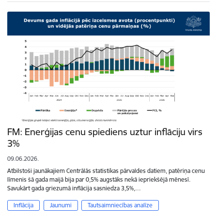
FM: Enerģijas cenu spiediens uztur inflāciju virs
3%
09.06.2026.
Atbilstoši jaunākajiem Centrālās statistikas pārvaldes datiem, patēriņa cenu
līmenis šā gada maijā bija par 0,5% augstāks nekā iepriekšējā mēnesī.
Savukārt gada griezumā inflācija sasniedza 3,5%,…
Inflācija
Jaunumi
Tautsaimniecības analīze