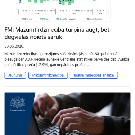
FM: Mazumtirdzniecība turpina augt, bet
degvielas noiets sarūk
30.06.2026.
Mazumtirdzniecības apgrozījums salīdzināmajās cenās šā gada maijā
pieauga par 3,3%, liecina jaunākie Centrālās statistikas pārvaldes dati. Audzis
gan pārtikas preču (+2,9%), gan nepārtikas preču …
Jaunumi
Mazumtirdzniecība
Tautsaimniecības analīze