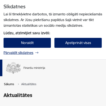
Pāriet uz lapas saturu
Sīkdatnes
Spied
lai meklētu
Enter
Lai šī tīmekļvietne darbotos, tā izmanto obligāti nepieciešamās
sīkdatnes. Ar Jūsu piekrišanu papildus šajā vietnē var tikt
izmantotas statistikas un sociālo mediju sīkdatnes.
Lūdzu, atzīmējiet savu izvēli:
Noraidīt
Apstiprināt visas
Pārvaldīt sīkdatnes
Sākums
Aktualitātes
Aktualitātes