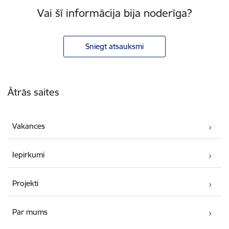
Vai šī informācija bija noderīga?
Sniegt atsauksmi
Kājene
Ātrās saites
Vakances
Iepirkumi
Projekti
Par mums