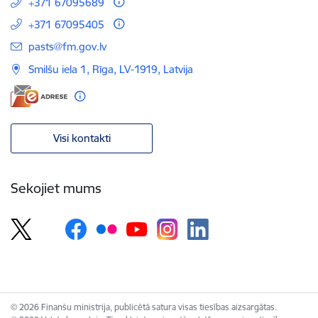
+371 67095689
+371 67095405
E-pasts:
pasts@fm.gov.lv
Smilšu iela 1, Rīga, LV-1919, Latvija
Visi kontakti
Sekojiet mums
© 2026 Finanšu ministrija, publicētā satura visas tiesības aizsargātas.