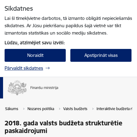
Pāriet uz lapas saturu
Sīkdatnes
Spied
lai meklētu
Enter
Lai šī tīmekļvietne darbotos, tā izmanto obligāti nepieciešamās
sīkdatnes. Ar Jūsu piekrišanu papildus šajā vietnē var tikt
izmantotas statistikas un sociālo mediju sīkdatnes.
Lūdzu, atzīmējiet savu izvēli:
Noraidīt
Apstiprināt visas
Pārvaldīt sīkdatnes
Sākums
Nozares politika
Valsts budžets
Interaktīvie budžeta rīki
2018. gada valsts budžeta strukturētie
paskaidrojumi