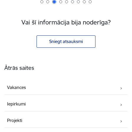
Vai šī informācija bija noderīga?
Sniegt atsauksmi
Kājene
Ātrās saites
Vakances
Iepirkumi
Projekti