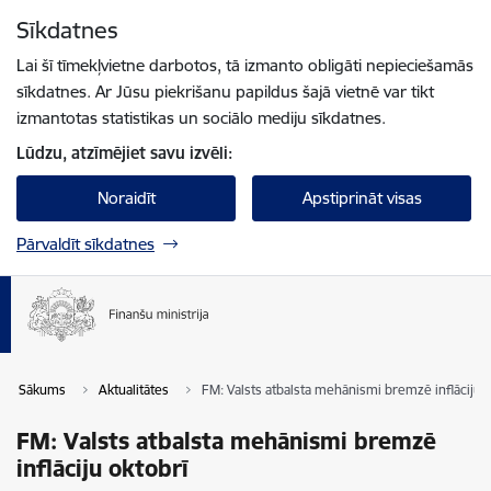
Pāriet uz lapas saturu
Sīkdatnes
Spied
lai meklētu
Enter
Lai šī tīmekļvietne darbotos, tā izmanto obligāti nepieciešamās
sīkdatnes. Ar Jūsu piekrišanu papildus šajā vietnē var tikt
izmantotas statistikas un sociālo mediju sīkdatnes.
Lūdzu, atzīmējiet savu izvēli:
Noraidīt
Apstiprināt visas
Pārvaldīt sīkdatnes
Sākums
Aktualitātes
FM: Valsts atbalsta mehānismi bremzē inflāciju o
FM: Valsts atbalsta mehānismi bremzē
inflāciju oktobrī