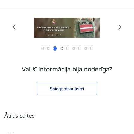
Vai šī informācija bija noderīga?
Sniegt atsauksmi
Kājene
Ātrās saites