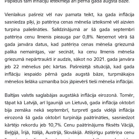
Papildus tam inflāciju ietekmēja arī pērnā gada augstā bāze.
Vienlaikus pašreiz vēl nav pamata teikt, ka gada inflācija
sasniedza pīķi, jo patēriņa cenas mēneša izteiksmē vēl aizvien
turpina palielināties. Salīdzinājumā ar šā gada septembri
patēriņa cenu līmenis pieauga par 0,8%. Neņemot vērā šā
gada janvāra datus, kad patēriņa cenas mēneša griezumā
palika nemainīgas, var secināt, ka cenu līmenis mēneša
griezumā nepārtraukti ir audzis, sākot no 2021. gada janvāra
jeb 22 mēnešus pēc kārtas. Pašreizējā situācijā, kad gada
inflāciju iespaido pērnā gada augstā bāze, turpmākajos
mēnešos lielāka uzmanība būs jāpievērš tieši mēneša inflācijai.
Baltijas valstīs saglabājas augstākā inflācija eirozonā. Tomēr,
tāpat kā Latvijā, arī Igaunijā un Lietuvā, gada inflācija oktobrī
bija zemāka nekā septembrī, turpretī gada vidējā inflācija
eirozonā šā gada oktobrī turpināja paātrināties, sasniedzot
kārtējo rekordu jeb 10,7%. Cenu paātrinājums fiksēts Vācijā,
Beļģijā, Īrijā, Itālijā, Austrijā, Slovākijā. Atšķirīgu patēriņa cenu