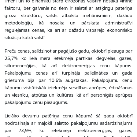
līmeni un to dinamiku starp eirozonas valstīm nosaka virkne
faktoru, bet galvenie no tiem ir saistīti ar atšķirīgu patēriņa
groza struktūru, valsts atbalsta mehānismiem, dažādu
metodoloģiju, kā nosaka un pārskata administratīvi
regulējamās cenas, kā arī ar dažādu vispārējo ekonomisko
situāciju katrā valstī.
Preču cenas, salīdzinot ar pagājušo gadu, oktobrī pieauga par
25,7%, ko lielā mērā ietekmēja pārtikas, degvielas, gāzes,
siltumenerģijas, kā arī elektroenerģijas cenu kāpums.
Pakalpojumu cenas arī turpināja palielināties un gada
griezumā bija par 10,6% augstākas. Pakalpojumu cenu
kāpumu visbūtiskāk ietekmēja veselības aprūpes, ēdināšanas
un viesnīcu, atpūtas un kultūras, kā arī personīgās aprūpes
pakalpojumu cenu pieaugums.
Lielāko devumu patēriņa cenu kāpumā šā gada oktobrī
nodrošināja ar mājokli saistīto pakalpojumu sadārdzinājums
par 73,9%, ko ietekmēja elektroenerģijas, gāzes,