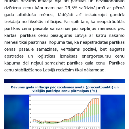
Būtisks devums inflācijā bija arī pārtikas un bezalkoholisko
dzērienu cenu kāpumam par 29,5% salīdzinājumā ar pērnā
gada atbilstošo mēnesi, tādējādi arī izskaidrojot gandrīz
trešdaļu no fiksētās inflācijas. Par spīti tam, ka neapstrādātās
pārtikas cena pasaulē samazinās jau septiņus mēnešus pēc
kārtas, pārtikas cenu pieaugums Latvijā ar katru nākamo
mēnesi tikai paātrinās. Kopumā tas, ka neapstrādātas pārtikas
cenas pasaulē samazinās, vērtējams pozitīvi, bet augstās
apstrādes un loģistikas izmaksas energoresursu cenu
kāpuma dēļ neļauj samazināt pārtikas gala cenu. Pārtikas
cenu stabilizēšanos Latvijā redzēsim tikai nākamgad.