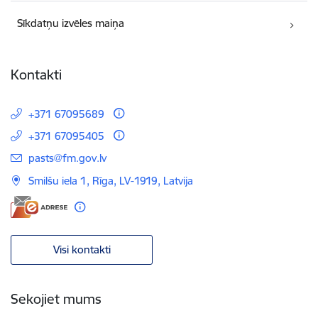
Sīkdatņu izvēles maiņa
Kontakti
+371 67095689
+371 67095405
E-pasts:
pasts@fm.gov.lv
Smilšu iela 1, Rīga, LV-1919, Latvija
Visi kontakti
Sekojiet mums