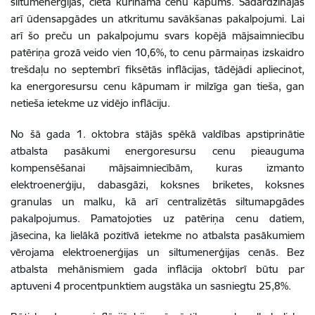
siltumenerģijas, cietā kurināmā cenu kāpums. Sadārdzinājās
arī ūdensapgādes un atkritumu savākšanas pakalpojumi. Lai
arī šo preču un pakalpojumu svars kopējā mājsaimniecību
patēriņa grozā veido vien 10,6%, to cenu pārmaiņas izskaidro
trešdaļu no septembrī fiksētās inflācijas, tādējādi apliecinot,
ka energoresursu cenu kāpumam ir milzīga gan tieša, gan
netieša ietekme uz vidējo inflāciju.
No šā gada 1. oktobra stājās spēkā valdības apstiprinātie
atbalsta pasākumi energoresursu cenu pieauguma
kompensēšanai mājsaimniecībām, kuras izmanto
elektroenerģiju, dabasgāzi, koksnes briketes, koksnes
granulas un malku, kā arī centralizētās siltumapgādes
pakalpojumus. Pamatojoties uz patēriņa cenu datiem,
jāsecina, ka lielākā pozitīvā ietekme no atbalsta pasākumiem
vērojama elektroenerģijas un siltumenerģijas cenās. Bez
atbalsta mehānismiem gada inflācija oktobrī būtu par
aptuveni 4 procentpunktiem augstāka un sasniegtu 25,8%.