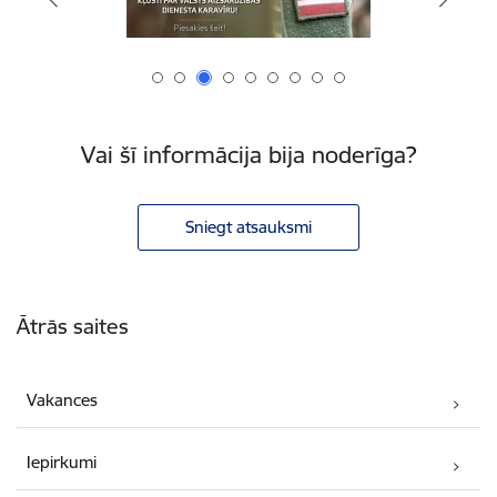
Vai šī informācija bija noderīga?
Sniegt atsauksmi
Kājene
Ātrās saites
Vakances
Iepirkumi