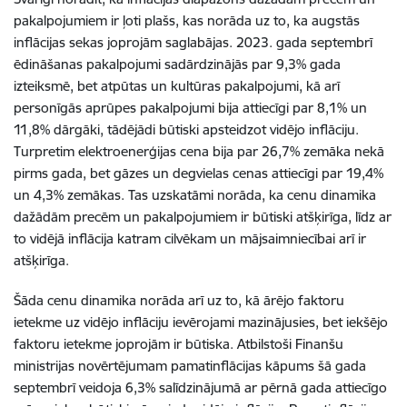
pakalpojumiem ir ļoti plašs, kas norāda uz to, ka augstās
inflācijas sekas joprojām saglabājas. 2023. gada septembrī
ēdināšanas pakalpojumi sadārdzinājās par 9,3% gada
izteiksmē, bet atpūtas un kultūras pakalpojumi, kā arī
personīgās aprūpes pakalpojumi bija attiecīgi par 8,1% un
11,8% dārgāki, tādējādi būtiski apsteidzot vidējo inflāciju.
Turpretim elektroenerģijas cena bija par 26,7% zemāka nekā
pirms gada, bet gāzes un degvielas cenas attiecīgi par 19,4%
un 4,3% zemākas. Tas uzskatāmi norāda, ka cenu dinamika
dažādām precēm un pakalpojumiem ir būtiski atšķirīga, līdz ar
to vidējā inflācija katram cilvēkam un mājsaimniecībai arī ir
atšķirīga.
Šāda cenu dinamika norāda arī uz to, kā ārējo faktoru
ietekme uz vidējo inflāciju ievērojami mazinājusies, bet iekšējo
faktoru ietekme joprojām ir būtiska. Atbilstoši Finanšu
ministrijas novērtējumam pamatinflācijas kāpums šā gada
septembrī veidoja 6,3% salīdzinājumā ar pērnā gada attiecīgo