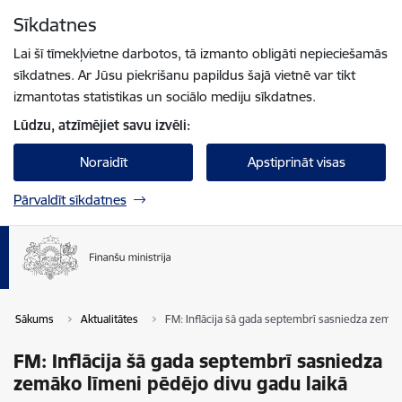
Pāriet uz lapas saturu
Sīkdatnes
Spied
lai meklētu
Enter
Lai šī tīmekļvietne darbotos, tā izmanto obligāti nepieciešamās
sīkdatnes. Ar Jūsu piekrišanu papildus šajā vietnē var tikt
izmantotas statistikas un sociālo mediju sīkdatnes.
Lūdzu, atzīmējiet savu izvēli:
Noraidīt
Apstiprināt visas
Pārvaldīt sīkdatnes
Sākums
Aktualitātes
FM: Inflācija šā gada septembrī sasniedza zemāk
FM: Inflācija šā gada septembrī sasniedza
zemāko līmeni pēdējo divu gadu laikā