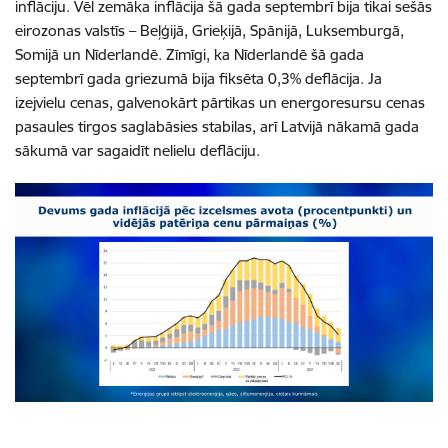
inflāciju. Vēl zemāka inflācija šā gada septembrī bija tikai sešās
eirozonas valstīs – Beļģijā, Grieķijā, Spānijā, Luksemburgā,
Somijā un Nīderlandē. Zīmīgi, ka Nīderlandē šā gada
septembrī gada griezumā bija fiksēta 0,3% deflācija. Ja
izejvielu cenas, galvenokārt pārtikas un energoresursu cenas
pasaules tirgos saglabāsies stabilas, arī Latvijā nākamā gada
sākumā var sagaidīt nelielu deflāciju.