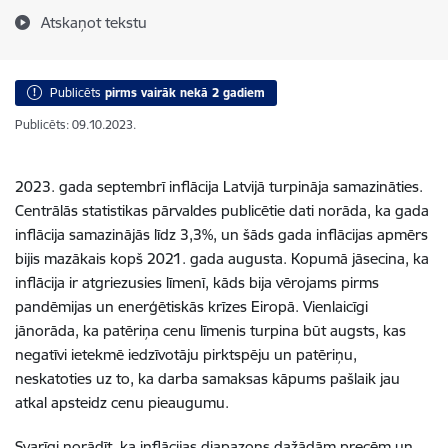
Atskaņot tekstu
Publicēts
pirms vairāk nekā 2 gadiem
Publicēts: 09.10.2023.
2023. gada septembrī inflācija Latvijā turpināja samazināties.
Centrālās statistikas pārvaldes publicētie dati norāda, ka gada
inflācija samazinājās līdz 3,3%, un šāds gada inflācijas apmērs
bijis mazākais kopš 2021. gada augusta. Kopumā jāsecina, ka
inflācija ir atgriezusies līmenī, kāds bija vērojams pirms
pandēmijas un enerģētiskās krīzes Eiropā. Vienlaicīgi
jānorāda, ka patēriņa cenu līmenis turpina būt augsts, kas
negatīvi ietekmē iedzīvotāju pirktspēju un patēriņu,
neskatoties uz to, ka darba samaksas kāpums pašlaik jau
atkal apsteidz cenu pieaugumu.
Svarīgi norādīt, ka inflācijas diapazons dažādām precēm un