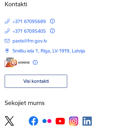
Kontakti
+371 67095689
+371 67095405
E-pasts:
pasts@fm.gov.lv
Smilšu iela 1, Rīga, LV-1919, Latvija
Visi kontakti
Sekojiet mums