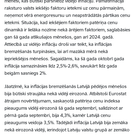
mēnesi, kas būtiski pārsniedz vidējo inflāciju. Pamatinflācija
raksturo valsts iekšējo faktoru ietekmi uz cenu pārmaiņām,
neņemot vērā energoresursu un neapstrādātās pārtikas cenu
ietekmi. Situācija, kad iekšējiem faktoriem patēriņa cenu
dinamikā ir lielāka nozīme nekā ārējiem faktoriem, saglabāsies
gan šā gada atlikušajos mēnešos, gan arī 2024. gadā.
Attiecībā uz vidējo inflāciju droši var teikt, ka inflācijas
bremzēšanās turpināsies, lai arī mazākā mērā nekā
iepriekšējos mēnešos. Sagaidāms, ka šā gada oktobrī gada
inflācija samazināsies līdz 2,5%-2,6%, savukārt līdz gada
beigām sasniegs 2%.
Jāatzīmē, ka inflācijas bremzēšanās Latvijā pēdējos mēnešos
bija būtiski straujāka nekā vidēji eirozonā. Atbilstoši Eurostat
ātrajam novērtējumam, saskaņotā patēriņa cenu indeksa
pieaugums vidēji eirozonā šā gada septembrī, salīdzinot ar
pērnā gada septembri, bija 4,3%, kamēr Latvijā cenu
pieaugums veidoja 3,5%. Tādējādi inflācija Latvijā bija zemāka
nekā eirozonā vidēji, ierindojot Latviju valstu grupā ar zemāko