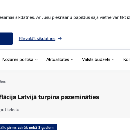
iešamās sīkdatnes. Ar Jūsu piekrišanu papildus šajā vietnē var tikt i
Pārvaldīt sīkdatnes
Nozares politika
Aktualitātes
Valsts budžets
Kon
ties
flācija Latvijā turpina pazemināties
ņot tekstu
cēts
pirms vairāk nekā 3 gadiem