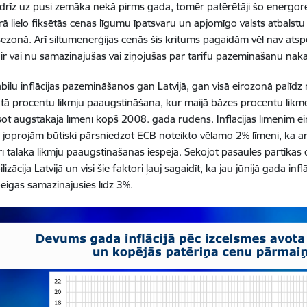
ndrīz uz pusi zemāka nekā pirms gada, tomēr patērētāji šo energore
ā lielo fiksētās cenas līgumu īpatsvaru un apjomīgo valsts atbalst
ezonā. Arī siltumenerģijas cenās šis kritums pagaidām vēl nav atspo
u ir vai nu samazinājušas vai ziņojušas par tarifu pazemināšanu n
abilu inflācijas pazemināšanos gan Latvijā, gan visā eirozonā palīd
ktā procentu likmju paaugstināšana, kur maijā bāzes procentu likme 
ot augstākajā līmenī kopš 2008. gada rudens. Inflācijas līmenim e
s joprojām būtiski pārsniedzot ECB noteikto vēlamo 2% līmeni, ka arī
arī tālāka likmju paaugstināšanas iespēja. Sekojot pasaules pārtika
lizācija Latvijā un visi šie faktori ļauj sagaidīt, ka jau jūnijā gada in
eigās samazinājusies līdz 3%.