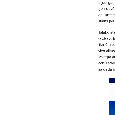
bijusi ga
ņemot vēr
apkures s
skaits ja
Tālāku st
(ECB) vei
likmēm es
vienlaiku
izslēgta 
cenu stabi
šā gada b