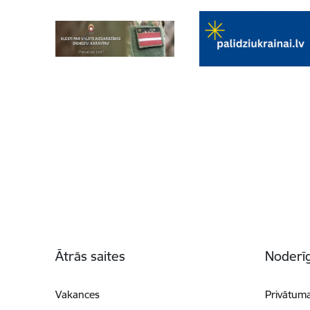
Kājene
Ātrās saites
Noderīg
Vakances
Privātuma