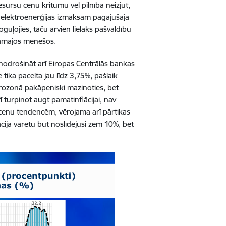
sursu cenu kritumu vēl pilnībā neizjūt,
u elektroenerģijas izmaksām pagājušajā
guļojies, taču arvien lielāks pašvaldību
ākamajos mēnešos.
z nodrošināt arī Eiropas Centrālās bankas
tika pacelta jau līdz 3,75%, pašlaik
irozonā pakāpeniski mazinoties, bet
 turpinot augt pamatinflācijai, nav
s cenu tendencēm, vērojama arī pārtikas
flācija varētu būt noslīdējusi zem 10%, bet