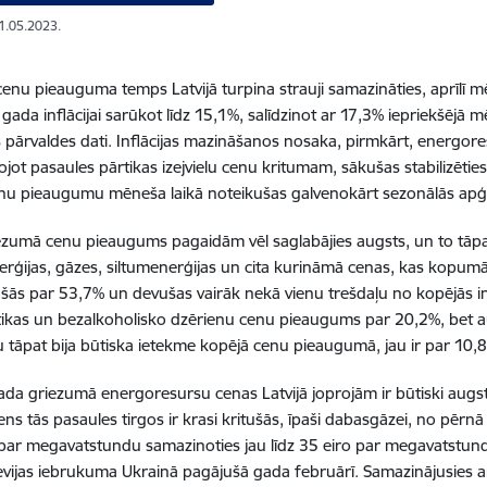
11.05.2023.
cenu pieauguma temps Latvijā turpina strauji samazināties, aprīlī mē
gada inflācijai sarūkot līdz 15,1%, salīdzinot ar 17,3% iepriekšējā m
as pārvaldes dati. Inflācijas mazināšanos nosaka, pirmkārt, energor
kojot pasaules pārtikas izejvielu cenu kritumam, sākušas stabilizētie
enu pieaugumu mēneša laikā noteikušas galvenokārt sezonālās apģ
zumā cenu pieaugums pagaidām vēl saglabājies augsts, un to tāpa
erģijas, gāzes, siltumenerģijas un cita kurināmā cenas, kas kopumā
jušās par 53,7% un devušas vairāk nekā vienu trešdaļu no kopējās infl
tikas un bezalkoholisko dzērienu cenu pieaugums par 20,2%, bet a
u tāpat bija būtiska ietekme kopējā cenu pieaugumā, jau ir par 1
ada griezumā energoresursu cenas Latvijā joprojām ir būtiski aug
ns tās pasaules tirgos ir krasi kritušās, īpaši dabasgāzei, no pērn
par megavatstundu samazinoties jau līdz 35 eiro par megavatstundu 
evijas iebrukuma Ukrainā pagājušā gada februārī. Samazinājusies arī