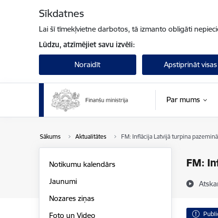
Pāriet uz lapas saturu
Sīkdatnes
Lai šī tīmekļvietne darbotos, tā izmanto obligāti nepiec
Lūdzu, atzīmējiet savu izvēli:
Noraidīt
Apstiprināt visas
Par mums
Sākums
Aktualitātes
FM: Inflācija Latvijā turpina pazeminā
FM: In
Notikumu kalendārs
Jaunumi
Atska
Nozares ziņas
Publi
Foto un Video