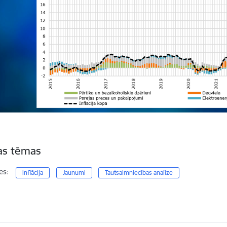
tas tēmas
es:
Inflācija
Jaunumi
Tautsaimniecības analīze