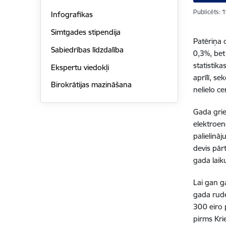
Publicēts: 
Infografikas
Simtgades stipendija
Patēriņa 
Sabiedrības līdzdalība
0,3%, bet 
statistik
Ekspertu viedokļi
aprīlī, se
Birokrātijas mazināšana
nelielo c
Gada grie
elektroen
palielinā
devis pār
gada laik
Lai gan g
gada rude
300 eiro 
pirms Kri