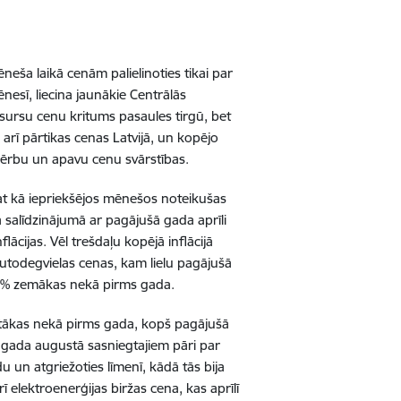
neša laikā cenām palielinoties tikai par
ēnesī, liecina jaunākie Centrālās
esursu cenu kritums pasaules tirgū, bet
s arī pārtikas cenas Latvijā, un kopējo
ērbu un apavu cenu svārstības.
t kā iepriekšējos mēnešos noteikušas
 salīdzinājumā ar pagājušā gada aprīli
ācijas. Vēl trešdaļu kopējā inflācijā
utodegvielas cenas, kam lielu pagājušā
0,8% zemākas nekā pirms gada.
stākas nekā pirms gada, kopš pagājušā
ā gada augustā sasniegtajiem pāri par
un atgriežoties līmenī, kādā tās bija
 elektroenerģijas biržas cena, kas aprīlī