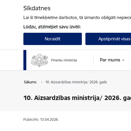
Pāriet uz lapas saturu
Sīkdatnes
Lai šī tīmekļvietne darbotos, tā izmanto obligāti nepiec
Lūdzu, atzīmējiet savu izvēli:
Noraidīt
Apstiprināt visas
Par mums
Sākums
10. Aizsardzības ministrija/ 2026. gads
10. Aizsardzības ministrija/ 2026. ga
Publicēts: 13.04.2026.