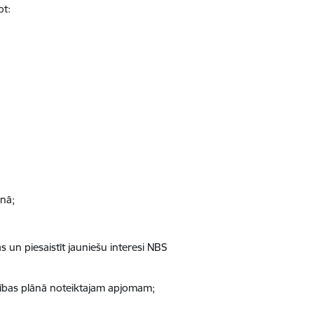
ot:
anā;
un piesaistīt jauniešu interesi NBS
īcības plānā noteiktajam apjomam;