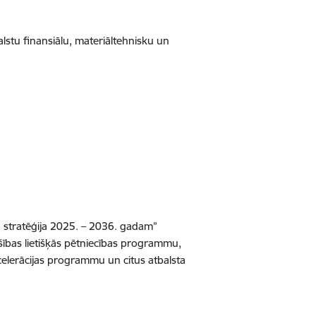
valstu finansiālu, materiāltehnisku un
ta stratēģija 2025. – 2036. gadam”
šības lietišķās pētniecības programmu,
lerācijas programmu un citus atbalsta