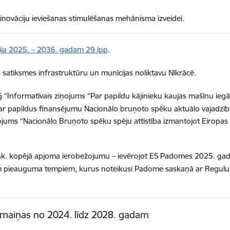
inovāciju ieviešanas stimulēšanas mehānisma izveidei.
ēģija 2025. – 2036. gadam 29.lpp
.
, satiksmes infrastruktūru un munīcijas noliktavu Nīkrācē.
 “Informatīvais ziņojums “Par papildu kājinieku kaujas mašīnu iegā
Par papildus finansējumu Nacionālo bruņoto spēku aktuālo vajadzī
ņojums “Nacionālo Bruņoto spēku spēju attīstība izmantojot Eiropas 
sk. kopējā apjoma ierobežojumu – ievērojot ES Padomes 2025. gada 8
jiem pieauguma tempiem, kurus noteikusi Padome saskaņā ar Regul
zmaiņas no 2024. līdz 2028. gadam