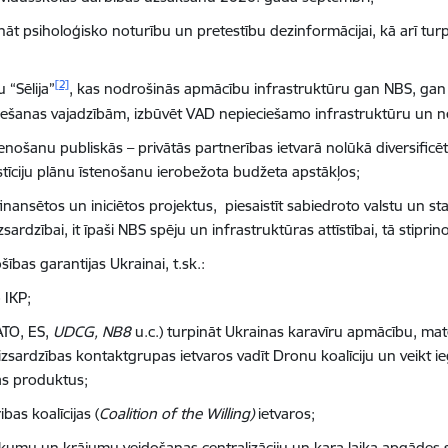
rināt psiholoģisko noturību un pretestību dezinformācijai, kā arī turpi
[2]
u “Sēlija”
, kas nodrošinās apmācību infrastruktūru gan NBS, gan
iešanas vajadzībām, izbūvēt VAD nepieciešamo infrastruktūru un nep
enošanu publiskās – privātās partnerības ietvarā nolūkā diversific
stīciju plānu īstenošanu ierobežota budžeta apstākļos;
ansētos un iniciētos projektus, piesaistīt sabiedroto valstu un sta
sardzībai, it īpaši NBS spēju un infrastruktūras attīstībai, tā stipri
ības garantijas Ukrainai, t.sk.:
 IKP;
ATO, ES,
UDCG, NB8
u.c.) turpināt Ukrainas karavīru apmācību, mat
izsardzības kontaktgrupas ietvaros vadīt Dronu koalīciju un veikt i
jas produktus;
as koalīcijas (
Coalition of the Willing)
ietvaros;
umu un krājumu veidošanas centralizāciju un kara laika apgādes s