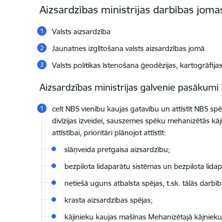
Aizsardzības ministrijas darbības joma
Valsts aizsardzība
Jaunatnes izglītošana valsts aizsardzības jomā
Valsts politikas īstenošana ģeodēzijas, kartogrāfij
Aizsardzības ministrijas galvenie pasākumi
celt NBS vienību kaujas gatavību un attīstīt NBS s
divīzijas izveidei, sauszemes spēku mehanizētās kāj
attīstībai, prioritāri plānojot attīstīt:
slāņveida pretgaisa aizsardzību;
bezpilota lidaparātu sistēmas un bezpilota lid
netiešā uguns atbalsta spējas, t.sk. tālās darbība
krasta aizsardzības spējas;
kājinieku kaujas mašīnas Mehanizētajā kājnieku