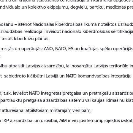
 individuālo un kolektīvo ekipējumu, degvielu, pārtiku, medicīnas pr
enošanu – īstenot Nacionālās kiberdrošības likumā noteiktos uzraudz
raudzības realizācijai, izveidot nacionālo kiberdrošības sertifikācij
testēt kiberkrīžu plānus;
s misijās un operācijās: ANO, NATO, ES un koalīcijas spēku operāci
;
bu atbalstīt Latvijas aizsardzību, lai nosargātu Latvijas teritoriālo in
ēt sabiedroto klātbūtni Latvijā un NATO komandvadības integrāciju m
i, t.sk. ieviešot NATO Integrētās pretgaisa un pretraķešu aizsardz
epārtrauktu pretgaisa aizsardzības sistēmu vai kaujas lidmašīnu klātb
 atturēšanai atbilstošām militārajām vienībām;
 IKP aizsardzībai un drošībai, AiM ir virzījusi lēmumprojektus izska