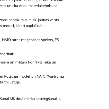
eces un cita veida materiāltehniskos
ības pasākumus, t. sk. jaunas valsts
as modeli, kā arī paplašināt
jās, NATO ātrās reaģēšanas spēkos, ES
tegritāti:
iera un militārā konfliktā laikā un
ības Rotācijas modeli un NATO “Austrumu
ūtni Latvijā;
tīšanai MK dotā mērķa sasniegšanai, t.