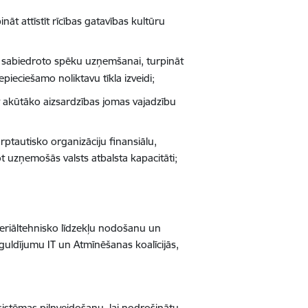
nāt attīstīt rīcības gatavības kultūru
 sabiedroto spēku uzņemšanai, turpināt
ieciešamo noliktavu tīkla izveidi;
ēt akūtāko aizsardzības jomas vajadzību
rptautisko organizāciju finansiālu,
not uzņemošās valsts atbalsta kapacitāti;
eriāltehnisko līdzekļu nodošanu un
eguldījumu IT un Atmīnēšanas koalīcijās,
istēmas pilnveidošanu, lai nodrošinātu