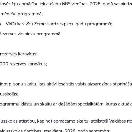
pilnvērtīgu apmācību iekļaušanu NBS vienības, 2026. gadā sasniedz
 11 mēnešu programmā;
māk – VAD) karavīru Zemessardzes piecu gadu programmā;
 Rezerves virsnieku programmā;
rezerves karavīrus;
 000 rezerves karavīrus;
not pilsoņu skaitu, kas aktīvi iesaistās valsts aizsardzības stiprināš
dusskolās;
grammu klāstu un skaitu ar dažādām specialitātēm, kuras aktuālas 
usskolas attīstību, kāpinot apmācāmo skaitu, atbilstoši Valdības r
 vidusskolas darbības uzsākšanu 2026. gada septembrī;