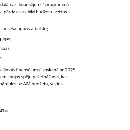
pārdalāmais finansējums” programmā
ma pārdales uz AiM budžetu, veidos
. netieša uguns atbalstu;
spējas;
nības;
m;
dalāmais finansējums” saskaņā ar 2025.
m kaujas spēju palielināšanai, kas
 pārdales uz AiM budžetu
, veidos
tību;