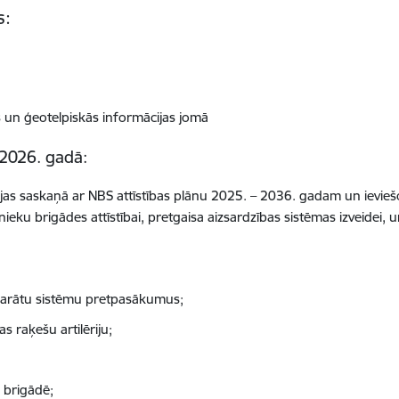
s:
as un ģeotelpiskās informācijas jomā
 2026. gadā:
pējas saskaņā ar NBS attīstības plānu 2025. – 2036. gadam un ievie
nieku brigādes attīstībai, pretgaisa aizsardzības sistēmas izveide
aparātu sistēmu pretpasākumus;
s raķešu artilēriju;
 brigādē;