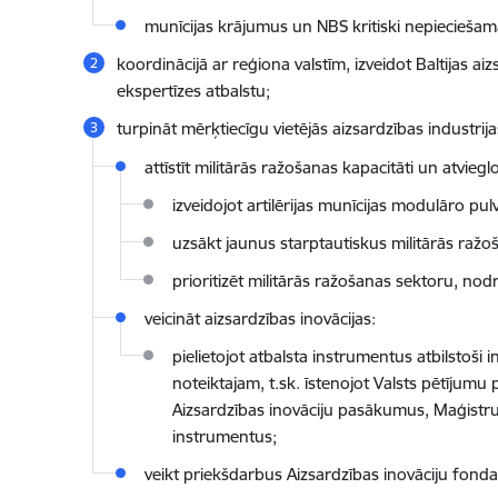
munīcijas krājumus un NBS kritiski nepieciešam
koordinācijā ar reģiona valstīm, izveidot Baltijas ai
ekspertīzes atbalstu;
turpināt mērķtiecīgu vietējās aizsardzības industrijas
attīstīt militārās ražošanas kapacitāti un atvie
izveidojot artilērijas munīcijas modulāro p
uzsākt jaunus starptautiskus militārās raž
prioritizēt militārās ražošanas sektoru, no
veicināt aizsardzības inovācijas:
pielietojot atbalsta instrumentus atbilstoši
noteiktajam, t.sk. īstenojot Valsts pētīju
Aizsardzības inovāciju pasākumus, Maģistr
instrumentus;
veikt priekšdarbus Aizsardzības inovāciju fonda 