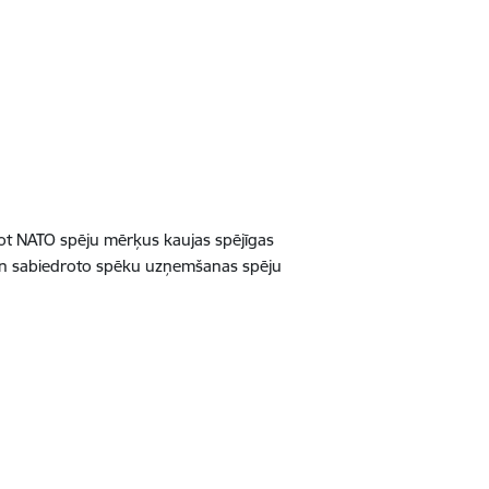
šot NATO spēju mērķus kaujas spējīgas
i, un sabiedroto spēku uzņemšanas spēju