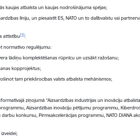
ās kaujas atbalsta un kaujas nodrošinājuma spējas;
zsardzības līniju, un piesaistīt ES, NATO un to dalībvalstu vai partner
[1]
 attīstību
:
glot normatīvo regulējumu:
ulvera lādiņu komplektēšanas rūpnīcu un uzsākt ražošanu;
ošanas kopprojektus;
drošinot tam priekšrocības valsts atbalsta mehānismos;
 informatīvajā ziņojumā “Aizsardzības industrijas un inovāciju atbals
mu programmu, Aizsardzības inovāciju pētījumu programmu, Kiberdro
u darbu konkursu, Pirmsakcelerācijas programmu, NATO DIANA akce
izveidei;