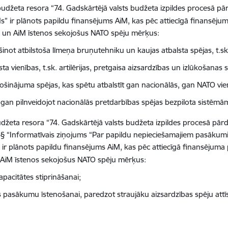
 budžeta resora “74. Gadskārtējā valsts budžeta izpildes procesā 
s” ir plānots papildu finansējums AiM, kas pēc attiecīgā finansēju
un AiM īstenos
sekojošus NATO spēju mērķus:
inot atbilstoša līmeņa bruņutehniku un kaujas atbalsta spējas, t.sk
sta vienības, t.sk. artilērijas, pretgaisa aizsardzības un izlūkošanas 
šinājuma spējas, kas spētu atbalstīt gan nacionālās, gan NATO vie
 gan pilnveidojot nacionālās pretdarbības spējas bezpilota sistēmā
džeta resora “74. Gadskārtējā valsts budžeta izpildes procesā pār
 “Informatīvais ziņojums “Par papildu nepieciešamajiem pasākumie
ir plānots papildu finansējums AiM,
kas pēc attiecīgā finansējuma
 AiM īstenos sekojošus NATO spēju mērķus:
acitātes stiprināšanai;
asākumu īstenošanai, paredzot straujāku aizsardzības spēju attīs