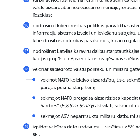
valsts aizsardzībai nepieciešamo munīciju, ieročus,
līdzekļus;
nodrošināt kiberdrošības politikas pārvaldības īst
informāciju sistēmas izveidi un ieviešanu subjektu uz
kiberdrošības noturības pasākumus, kā arī regulāri 
nodrošināt Latvijas karavīru dalību starptautiskajā
kaujas grupās un Apvienotajos reaģēšanas spēkos
veicināt sabiedroto valstu politisku un militāru gatavī
veicinot NATO kolektīvo aizsardzību, t.sk. sekm
pārejas posmā starp tiem;
sekmējot NATO pretgaisa aizsardzības kapacitāt
Sardzes” (
Eastern Sentry
)
aktivitāti, sekmējot n
sekmējot ASV nepārtrauktu militāru klātbūtni ar
izpildot valdības doto uzdevumu – virzīties uz 5% no
sk.: