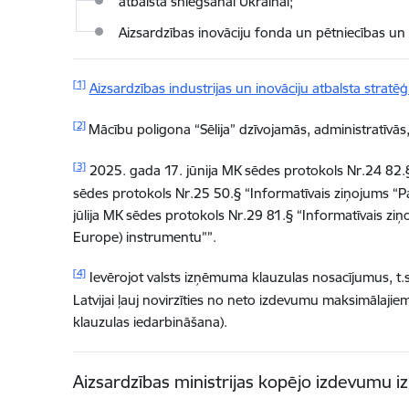
atbalsta sniegšanai Ukrainai;
Aizsardzības inovāciju fonda un pētniecības un 
[1]
Aizsardzības industrijas un inovāciju atbalsta strat
[2]
Mācību poligona “Sēlija” dzīvojamās, administratīvās
[3]
2025. gada 17. jūnija MK sēdes protokols Nr.24 82.§
sēdes protokols
Nr.25 50.§ “Informatīvais ziņojums “
jūlija MK sēdes protokols Nr.29 81.§ “Informatīvais zi
Europe) instrumentu””.
[4]
Ievērojot valsts izņēmuma klauzulas nosacījumus, t.
Latvijai ļauj novirzīties no neto izdevumu maksimāla
klauzulas iedarbināšana).
Aizsardzības ministrijas kopējo izdevumu i