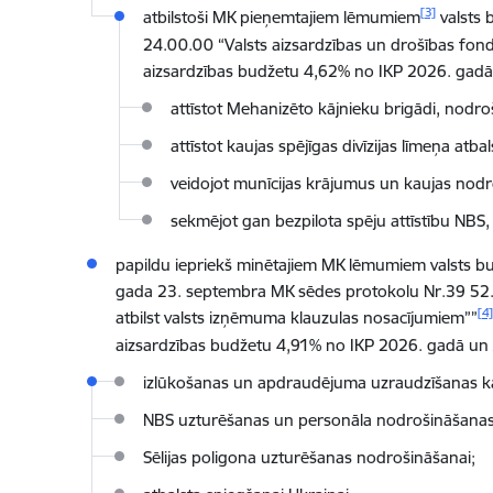
[3]
atbilstoši MK pieņemtajiem lēmumiem
valsts
24.00.00 “Valsts aizsardzības un drošības fond
aizsardzības budžetu 4,62% no IKP 2026. gadā
attīstot Mehanizēto kājnieku brigādi, nodroš
attīstot kaujas spējīgas divīzijas līmeņa atbal
veidojot munīcijas krājumus un kaujas nodro
sekmējot gan bezpilota spēju attīstību NBS,
papildu iepriekš minētajiem MK lēmumiem valsts bu
gada 23. septembra MK sēdes protokolu Nr.39 52.§
[4]
atbilst valsts izņēmuma klauzulas nosacījumiem””
aizsardzības budžetu 4,91% no IKP 2026. gadā un
izlūkošanas un apdraudējuma uzraudzīšanas kap
NBS uzturēšanas un personāla nodrošināšanas p
Sēlijas poligona uzturēšanas nodrošināšanai;