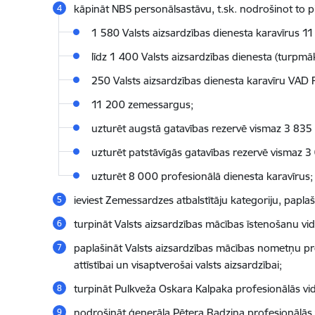
kāpināt NBS personālsastāvu, t.sk. nodrošinot to 
1 580 Valsts aizsardzības dienesta karavīrus
līdz 1 400 Valsts aizsardzības dienesta (turp
250 Valsts aizsardzības dienesta karavīru VAD
11 200 zemessargus;
uzturēt augstā gatavības rezervē vismaz 3 835 
uzturēt patstāvīgās gatavības rezervē vismaz 3
uzturēt 8 000 profesionālā dienesta karavīrus;
ieviest Zemessardzes atbalstītāju kategoriju, paplaši
turpināt Valsts aizsardzības mācības īstenošanu vi
paplašināt Valsts aizsardzības mācības nometņu pro
attīstībai un visaptverošai valsts aizsardzībai;
turpināt Pulkveža Oskara Kalpaka profesionālās vid
nodrošināt ģenerāļa Pētera Radziņa profesionālās