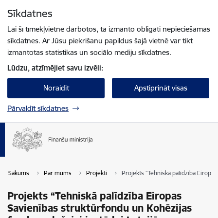
Pāriet uz lapas saturu
Sīkdatnes
Spied
lai meklētu
Enter
Lai šī tīmekļvietne darbotos, tā izmanto obligāti nepieciešamās
sīkdatnes. Ar Jūsu piekrišanu papildus šajā vietnē var tikt
izmantotas statistikas un sociālo mediju sīkdatnes.
Lūdzu, atzīmējiet savu izvēli:
Noraidīt
Apstiprināt visas
Pārvaldīt sīkdatnes
Sākums
Par mums
Projekti
Projekts “Tehniskā palīdzība Eiropa
Projekts “Tehniskā palīdzība Eiropas
Savienības struktūrfondu un Kohēzijas