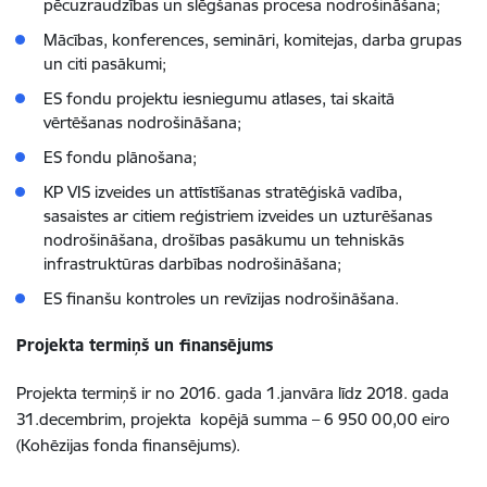
pēcuzraudzības un slēgšanas procesa nodrošināšana;
Mācības, konferences, semināri, komitejas, darba grupas
un citi pasākumi;
ES fondu projektu iesniegumu atlases, tai skaitā
vērtēšanas nodrošināšana;
ES fondu plānošana;
KP VIS izveides un attīstīšanas stratēģiskā vadība,
sasaistes ar citiem reģistriem izveides un uzturēšanas
nodrošināšana, drošības pasākumu un tehniskās
infrastruktūras darbības nodrošināšana;
ES finanšu kontroles un revīzijas nodrošināšana.
Projekta termiņš un finansējums
Projekta termiņš ir no 2016. gada 1.janvāra līdz 2018. gada
31.decembrim, projekta kopējā summa – 6 950 00,00 eiro
(Kohēzijas fonda finansējums).