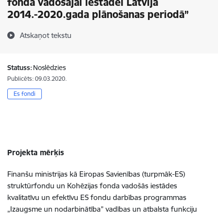
fonda vadošajai iestādei Latvijā
2014.-2020.gada plānošanas periodā”
Atskaņot tekstu
Statuss:
Noslēdzies
Publicēts: 09.03.2020.
Es fondi
Projekta mērķis
Finanšu ministrijas kā Eiropas Savienības (turpmāk-ES)
struktūrfondu un Kohēzijas fonda vadošās iestādes
kvalitatīvu un efektīvu ES fondu darbības programmas
„Izaugsme un nodarbinātība” vadības un atbalsta funkciju