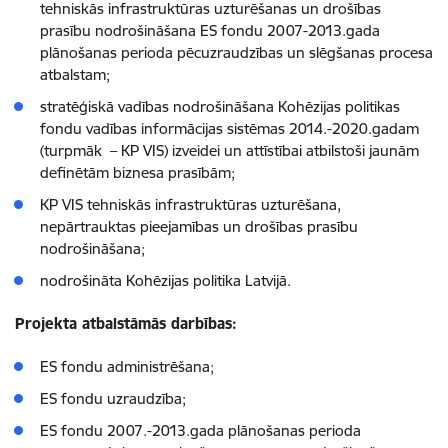
tehniskās infrastruktūras uzturēšanas un drošības
prasību nodrošināšana ES fondu 2007-2013.gada
plānošanas perioda pēcuzraudzības un slēgšanas procesa
atbalstam;
stratēģiskā vadības nodrošināšana Kohēzijas politikas
fondu vadības informācijas sistēmas 2014.-2020.gadam
(turpmāk – KP VIS) izveidei un attīstībai atbilstoši jaunām
definētām biznesa prasībām;
KP VIS tehniskās infrastruktūras uzturēšana,
nepārtrauktas pieejamības un drošības prasību
nodrošināšana;
nodrošināta Kohēzijas politika Latvijā.
Projekta atbalstāmās darbības:
ES fondu administrēšana;
ES fondu uzraudzība;
ES fondu 2007.-2013.gada plānošanas perioda