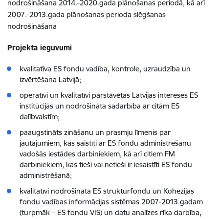
nodrošināšana 2014.-2020.gada plānošanas periodā, kā arī
2007.-2013.gada plānošanas perioda slēgšanas
nodrošināšana
Projekta ieguvumi
kvalitatīva ES fondu vadība, kontrole, uzraudzība un
izvērtēšana Latvijā;
operatīvi un kvalitatīvi pārstāvētas Latvijas intereses ES
institūcijās un nodrošināta sadarbība ar citām ES
dalībvalstīm;
paaugstināts zināšanu un prasmju līmenis par
jautājumiem, kas saistīti ar ES fondu administrēšanu
vadošās iestādes darbiniekiem, kā arī citiem FM
darbiniekiem, kas tieši vai netieši ir iesaistīti ES fondu
administrēšanā;
kvalitatīvi nodrošināta ES struktūrfondu un Kohēzijas
fondu vadības informācijas sistēmas 2007-2013.gadam
(turpmāk – ES fondu VIS) un datu analīzes rīka darbība,