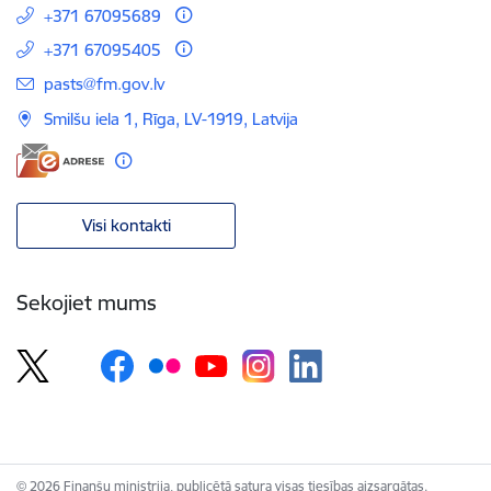
+371 67095689
+371 67095405
E-pasts:
pasts@fm.gov.lv
Smilšu iela 1, Rīga, LV-1919, Latvija
Visi kontakti
Sekojiet mums
© 2026 Finanšu ministrija, publicētā satura visas tiesības aizsargātas.