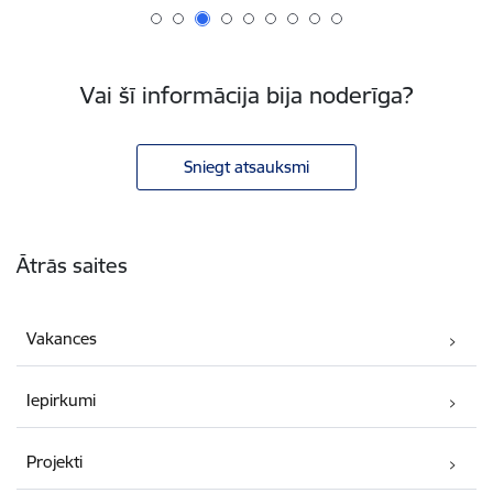
Vai šī informācija bija noderīga?
Sniegt atsauksmi
Kājene
Ātrās saites
Vakances
Iepirkumi
Projekti