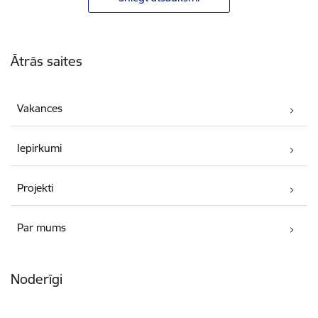
Kājene
Ātrās saites
Vakances
Iepirkumi
Projekti
Par mums
Noderīgi