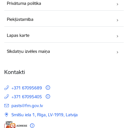
Privātuma politika
Piekļūstamība
Lapas karte
Sīkdatņu izvēles maiņa
Kontakti
+371 67095689
+371 67095405
E-pasts:
pasts@fm.gov.lv
Smilšu iela 1, Rīga, LV-1919, Latvija