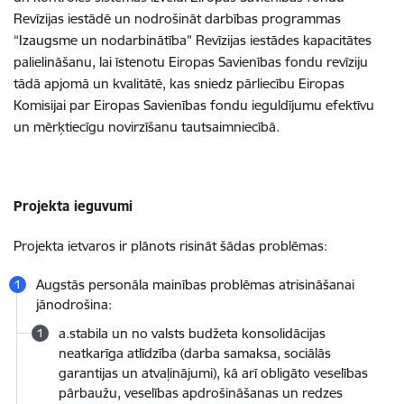
Revīzijas iestādē un nodrošināt darbības programmas
“Izaugsme un nodarbinātība” Revīzijas iestādes kapacitātes
palielināšanu, lai īstenotu Eiropas Savienības fondu revīziju
tādā apjomā un kvalitātē, kas sniedz pārliecību Eiropas
Komisijai par Eiropas Savienības fondu ieguldījumu efektīvu
un mērķtiecīgu novirzīšanu tautsaimniecībā.
Projekta ieguvumi
Projekta ietvaros ir plānots risināt šādas problēmas:
Augstās personāla mainības problēmas atrisināšanai
jānodrošina:
a.stabila un no valsts budžeta konsolidācijas
neatkarīga atlīdzība (darba samaksa, sociālās
garantijas un atvaļinājumi), kā arī obligāto veselības
pārbaužu, veselības apdrošināšanas un redzes