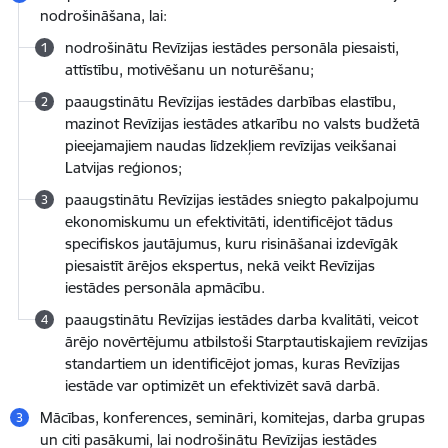
nodrošināšana, lai:
nodrošinātu Revīzijas iestādes personāla piesaisti,
attīstību, motivēšanu un noturēšanu;
paaugstinātu Revīzijas iestādes darbības elastību,
mazinot Revīzijas iestādes atkarību no valsts budžetā
pieejamajiem naudas līdzekļiem revīzijas veikšanai
Latvijas reģionos;
paaugstinātu Revīzijas iestādes sniegto pakalpojumu
ekonomiskumu un efektivitāti, identificējot tādus
specifiskos jautājumus, kuru risināšanai izdevīgāk
piesaistīt ārējos ekspertus, nekā veikt Revīzijas
iestādes personāla apmācību.
paaugstinātu Revīzijas iestādes darba kvalitāti, veicot
ārējo novērtējumu atbilstoši Starptautiskajiem revīzijas
standartiem un identificējot jomas, kuras Revīzijas
iestāde var optimizēt un efektivizēt savā darbā.
Mācības, konferences, semināri, komitejas, darba grupas
un citi pasākumi, lai nodrošinātu Revīzijas iestādes