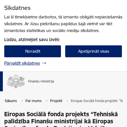
Pāriet uz lapas saturu
Sīkdatnes
Spied
lai meklētu
Enter
Lai šī tīmekļvietne darbotos, tā izmanto obligāti nepieciešamās
sīkdatnes. Ar Jūsu piekrišanu papildus šajā vietnē var tikt
izmantotas statistikas un sociālo mediju sīkdatnes.
Lūdzu, atzīmējiet savu izvēli:
Noraidīt
Apstiprināt visas
Pārvaldīt sīkdatnes
Sākums
Par mums
Projekti
Eiropas Sociālā fonda projekts “Tehn
Eiropas Sociālā fonda projekts “Tehniskā
palīdzība Finanšu ministrijai kā Eiropas