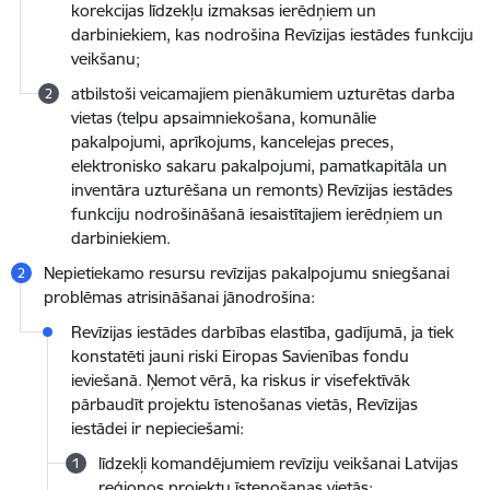
korekcijas līdzekļu izmaksas ierēdņiem un
darbiniekiem, kas nodrošina Revīzijas iestādes funkciju
veikšanu;
atbilstoši veicamajiem pienākumiem uzturētas darba
vietas (telpu apsaimniekošana, komunālie
pakalpojumi, aprīkojums, kancelejas preces,
elektronisko sakaru pakalpojumi, pamatkapitāla un
inventāra uzturēšana un remonts) Revīzijas iestādes
funkciju nodrošināšanā iesaistītajiem ierēdņiem un
darbiniekiem.
Nepietiekamo resursu revīzijas pakalpojumu sniegšanai
problēmas atrisināšanai jānodrošina:
Revīzijas iestādes darbības elastība, gadījumā, ja tiek
konstatēti jauni riski Eiropas Savienības fondu
ieviešanā. Ņemot vērā, ka riskus ir visefektīvāk
pārbaudīt projektu īstenošanas vietās, Revīzijas
iestādei ir nepieciešami:
līdzekļi komandējumiem revīziju veikšanai Latvijas
reģionos projektu īstenošanas vietās;