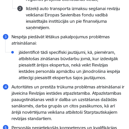
līdzekļi auto transporta izmaksu segšanai revīziju
veikšanai Eiropas Savienības fondu vadībā
iesaistītajās institūcijās un pie finansējuma
saņēmējiem.
Nespēja piedāvāt lētākus pakalpojumus problēmas
atrisināšanai:
jāidentificē tādi specifiski jautājumi, kā, piemēram,
atbilstošas zināšanas būvdarbu jomā, kur izdevīgāk
piesaistīt ārējos ekspertus, nekā veikt Revīzijas
iestādes personāla apmācību un jānodrošina iespēja
attiecīgi piesaistīt ekspertus šajos jautājumos.
Autoritātes un prestiža trūkuma problēmas atrisināšanai ir
jāveicina Revīzijas iestādes atpazīstamība. Atpazīstamības
paaugstināšanas veidi ir dalība un uzstāšanas dažādās
sanāksmēs, darba grupās un citos pasākumos, kā arī
ārējā novērtējuma veikšana atbilstoši Starptautiskajiem
revīzijas standartiem.
Personāla nepietiekošās kompetences un kvalifikācijas