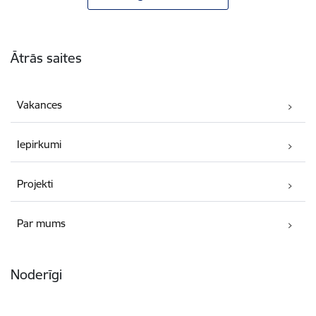
Kājene
Ātrās saites
Vakances
Iepirkumi
Projekti
Par mums
Noderīgi