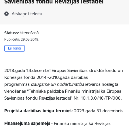
Savienības fondu Revīzijas iestādei
Atskaņot tekstu
Statuss:
Īstenošanā
Publicēts: 29.05.2019.
Es fondi
2018.gada 14.decembrī Eiropas Savienības struktūrfondu un
Kohēzijas fonda 2014.-2010.gada darbības
programmas
Izaugsme un nodarbinātība
ietvaros noslēgta
vienošanās “Tehniskā palīdzība Finanšu ministrijai kā Eiropas
Savienības fondu Revīzijas iestādei” Nr. 10.1.3.0/18/TP/008.
Projekta darbības beigu termiņš:
2023.gada 31.decembris.
Finansējuma saņēmējs
- Finanšu ministrija kā Revīzijas