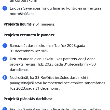
un citi pasākumi.
Eiropas Savienības fondu finanšu kontroles un revīzijas
nodrošināšana.
Projekta ilgums
ir 61 mēnesis.
Projekta rezultātā ir plānots:
Samazināt darbinieku mainību līdz 2023.gada
31.decembrim līdz 16%.
Uzturēt audita dienu skaitu, kas patērēts vidēji viena
projekta revīzijai, līdz 2023.gada 31.decembrim – 50
darbdienas.
Nodrošināt, ka 33 Revīzijas iestādes darbinieki ir
paaugstinājuši savu kompetenci pēc atbalsta saņemšanas
līdz 2023.gada 31.decembrim.
Projektā plānotās darbības:
Eiropas Savienības fondu finanšu kontroles un revīzijas