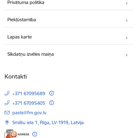
Privātuma politika
Piekļūstamība
Lapas karte
Sīkdatņu izvēles maiņa
Kontakti
+371 67095689
+371 67095405
E-pasts:
pasts@fm.gov.lv
Smilšu iela 1, Rīga, LV-1919, Latvija