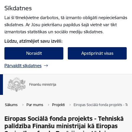
Pāriet uz lapas saturu
Sīkdatnes
Spied
lai meklētu
Enter
Lai šī tīmekļvietne darbotos, tā izmanto obligāti nepieciešamās
sīkdatnes. Ar Jūsu piekrišanu papildus šajā vietnē var tikt
izmantotas statistikas un sociālo mediju sīkdatnes.
Lūdzu, atzīmējiet savu izvēli:
Noraidīt
Apstiprināt visas
Pārvaldīt sīkdatnes
Sākums
Par mums
Projekti
Eiropas Sociālā fonda projekts - Tehn
Eiropas Sociālā fonda projekts - Tehniskā
palīdzība Finanšu ministrijai kā Eiropas