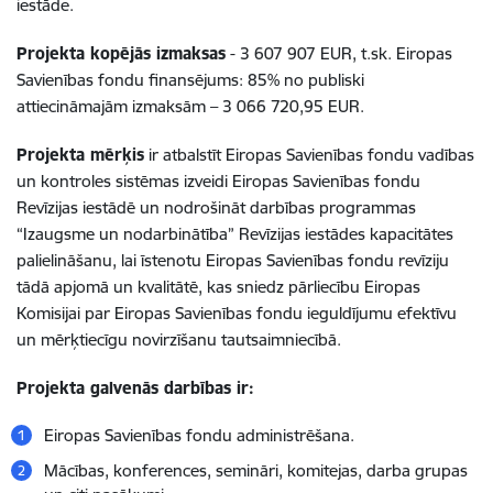
iestāde.
Projekta kopējās izmaksas
-
3 607 907
EUR, t.sk. Eiropas
Savienības fondu finansējums: 85% no publiski
attiecināmajām izmaksām –
3 066 720,95
EUR.
Projekta mērķis
ir atbalstīt Eiropas Savienības fondu vadības
un kontroles sistēmas izveidi Eiropas Savienības fondu
Revīzijas iestādē un nodrošināt darbības programmas
“Izaugsme un nodarbinātība” Revīzijas iestādes kapacitātes
palielināšanu, lai īstenotu Eiropas Savienības fondu revīziju
tādā apjomā un kvalitātē, kas sniedz pārliecību Eiropas
Komisijai par Eiropas Savienības fondu ieguldījumu efektīvu
un mērķtiecīgu novirzīšanu tautsaimniecībā.
Projekta galvenās darbības ir:
Eiropas Savienības fondu administrēšana.
Mācības, konferences, semināri, komitejas, darba grupas