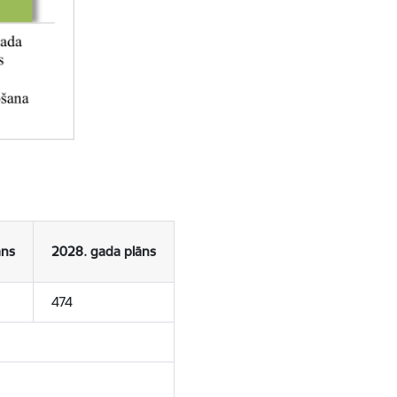
āns
2028. gada plāns
474