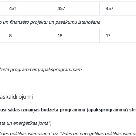
431
457
457
ēto un finansēto projektu un pasākumu īstenošana
8
18
17
m budžeta programmām/apakšprogrammām.
skaidrojumi
ikusi šādas izmaiņas budžeta programmu (apakšprogrammu) str
ata un enerģētikas jomā”;
 politikas īstenošana” uz “Vides un enerģētikas politikas īsteno