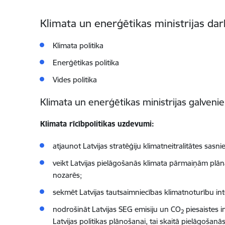
Klimata un enerģētikas ministrijas
dar
Klimata politika
Enerģētikas politika
Vides politika
Klimata un enerģētikas ministrijas
galveni
Klimata rīcībpolitikas uzdevumi:
atjaunot Latvijas stratēģiju klimatneitralitātes sas
veikt Latvijas pielāgošanās klimata pārmaiņām plā
nozarēs;
sekmēt Latvijas tautsaimniecības klimatnoturību in
nodrošināt Latvijas SEG emisiju un CO
piesaistes i
2
Latvijas politikas plānošanai, tai skaitā pielāgoša