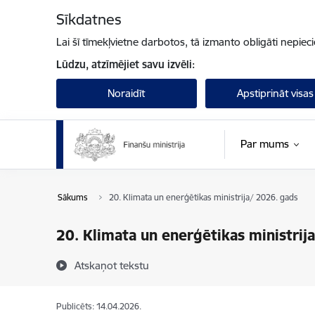
Pāriet uz lapas saturu
Sīkdatnes
Lai šī tīmekļvietne darbotos, tā izmanto obligāti nepiec
Lūdzu, atzīmējiet savu izvēli:
Noraidīt
Apstiprināt visas
Par mums
Sākums
20. Klimata un enerģētikas ministrija/ 2026. gads
20. Klimata un enerģētikas ministrij
Atskaņot tekstu
Publicēts: 14.04.2026.