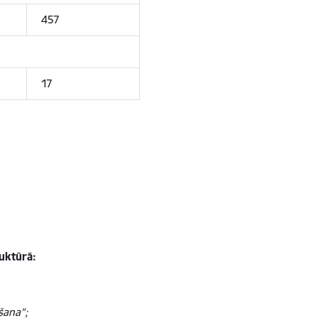
457
17
uktūrā:
šana”;