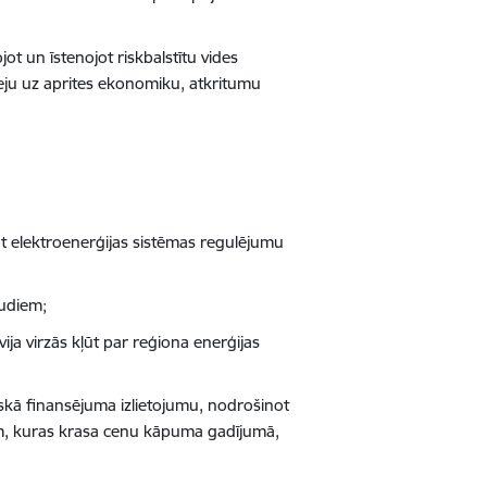
t un īstenojot riskbalstītu vides
reju uz aprites ekonomiku, atkritumu
ot elektroenerģijas sistēmas regulējumu
audiem;
a virzās kļūt par reģiona enerģijas
skā finansējuma izlietojumu, nodrošinot
ām, kuras krasa cenu kāpuma gadījumā,