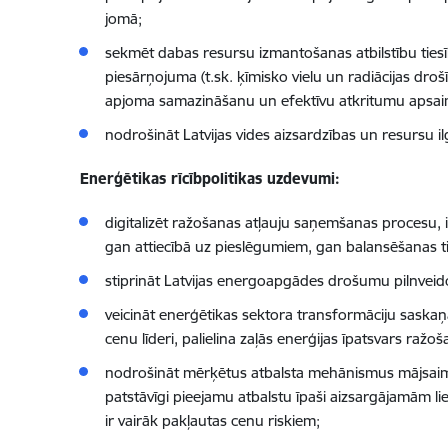
jomā;
sekmēt dabas resursu izmantošanas atbilstību tiesīb
piesārņojuma (t.sk. ķīmisko vielu un radiācijas dr
apjoma samazināšanu un efektīvu atkritumu apsaimn
nodrošināt Latvijas vides aizsardzības un resursu i
Enerģētikas rīcībpolitikas uzdevumi:
digitalizēt ražošanas atļauju saņemšanas procesu, 
gan attiecībā uz pieslēgumiem, gan balansēšanas t
stiprināt Latvijas energoapgādes drošumu pilnveidoj
veicināt enerģētikas sektora transformāciju saskaņ
cenu līderi, palielina zaļās enerģijas īpatsvars raž
nodrošināt mērķētus atbalsta mehānismus mājsaimni
patstāvīgi pieejamu atbalstu īpaši aizsargājamām 
ir vairāk pakļautas cenu riskiem;