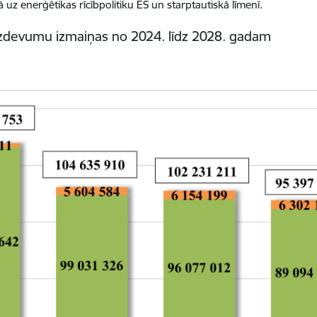
ā uz enerģētikas rīcībpolitiku ES un starptautiskā līmenī.
 izdevumu izmaiņas no 2024. līdz 2028. gadam