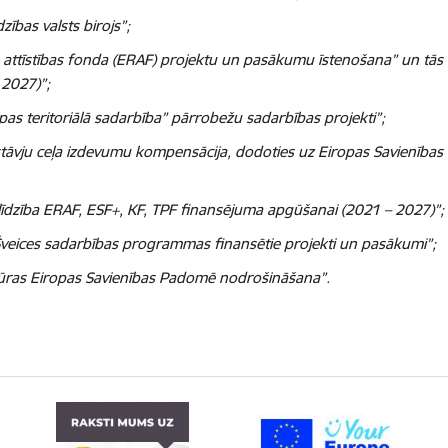
bas valsts birojs”;
 attīstības fonda (ERAF) projektu un pasākumu īstenošana” un t
 2027)”;
 teritoriālā sadarbība” pārrobežu sadarbības projekti”;
stāvju ceļa izdevumu kompensācija, dodoties uz Eiropas Savienī
dzība ERAF, ESF+, KF, TPF finansējuma apgūšanai (2021 – 2027)”;
veices sadarbības programmas finansētie projekti un pasākumi”;
tūras Eiropas Savienības Padomē nodrošināšana”.