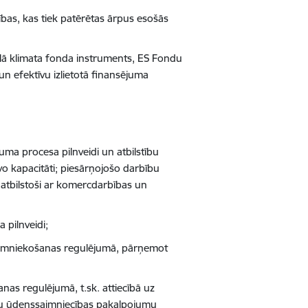
nības, kas tiek patērētas ārpus esošās
ālā klimata fonda instruments, ES Fondu
n efektīvu izlietotā finansējuma
uma procesa pilnveidi un atbilstību
īvo kapacitāti; piesārņojošo darbību
 atbilstoši ar komercdarbības un
 pilnveidi;
psaimniekošanas regulējumā, pārņemot
nas regulējumā, t.sk. attiecībā uz
ktu ūdenssaimniecības pakalpojumu