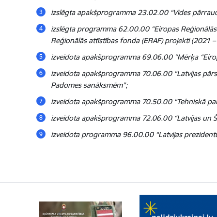
izslēgta apakšprogramma 23.02.00 “Vides pārraudzī
izslēgta programma 62.00.00 “Eiropas Reģionālās
Reģionālās attīstības fonda (ERAF) projekti (2021 –
izveidota apakšprogramma 69.06.00 “Mērķa “Eiropas
izveidota apakšprogramma 70.06.00 “Latvijas pār
Padomes sanāksmēm”;
izveidota apakšprogramma 70.50.00 “Tehniskā palī
izveidota apakšprogramma 72.06.00 “Latvijas un Š
izveidota programma 96.00.00 “Latvijas preziden