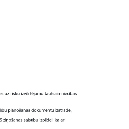
s uz risku izvērtējumu tautsaimniecības
aldību plānošanas dokumentu izstrādē;
iņošanas saistību izpildei, kā arī