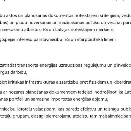
u aktos un plānošanas dokumentos noteiktajiem kritērijiem, veidojo
ošības) un plūdu novēršanas un mazināšanas politiku un veicināt pā
iekošanu atbilstoši ES un Latvijas noteiktajiem mērķiem;
lgtspējas interešu pārstāvniecību ES un starptautiskā līmenī.
izstrādāt transporta enerģijas uzraudzības regulējumu un pilnveid
irgus darbību;
ot kritiskās infrastruktūras aizsardzību pret fiziskiem un kiberdr
ā ar nozares plānošanas dokumentiem tādējādi nodrošinot, ka Latvij
ošanas portfelī un samazina importētās enerģijas apjomu;
ecību lietotāju vajadzībām, kas paredz efektīvu un taisnīgu publi
lietotāju grupām, elastīgi piemērojamu atbalstu tām mājsaimniecīb