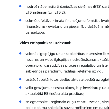
nodrošināt emisiju tirdzniecības sistēmas (ETS) darbī
ETS sistēmas (t.i., ETS 2);
sekmēt efektīvu klimata finansējumu (emisijas kvot
finansējums) ieviešanu un pieejamību dažādām mērķ
uzraudzību.
Vides rīcībpolitikas uzdevumi:
veicināt ilgtspējīgu un ar sabiedrības interesēm lī
nozares un vides ilgtspējas nodrošināšanas aktuālajā
operatoru uzraudzības procesa regulatīvo un īsten
sabiedrības paradumu radītajai ietekmei uz vidi;
izstrādāt pakārtotos tiesību aktus attiecībā uz ogl
veikt grozījumus tiesību aktos, lai pilnveidotu pl
aktualizētā ES tiesību akta prasības;
sniegt atbalstu reģionālo dūņu centru izveidei, vir
pakalpojumu sniedzēju savstarpēji sniegtiem pakal