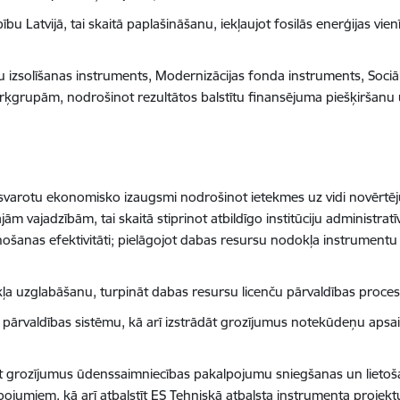
bu Latvijā, tai skaitā paplašināšanu, iekļaujot fosilās enerģijas vie
u izsolīšanas instruments, Modernizācijas fonda instruments, Soci
grupām, nodrošinot rezultātos balstītu finansējuma piešķiršanu u
dzsvarotu ekonomisko izaugsmi nodrošinot ietekmes uz vidi novērtēj
m vajadzībām, tai skaitā stiprinot atbildīgo institūciju administrat
ošanas efektivitāti; pielāgojot dabas resursu nodokļa instrumentu
ekļa uzglabāšanu, turpināt dabas resursu licenču pārvaldības procesa
ūdu pārvaldības sistēmu, kā arī izstrādāt grozījumus notekūdeņu a
zīt grozījumus ūdenssaimniecības pakalpojumu sniegšanas un lietoša
pojumiem, kā arī atbalstīt ES Tehniskā atbalsta instrumenta proje