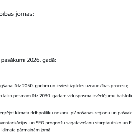
bības jomas:
e pasākumi 2026. gadā:
niegšanai līdz 2050. gadam un ieviest izpildes uzraudzības procesu;
na laika posmam līdz 2030. gadam vidusposma izvērtējumu balstotie
tegrējot klimata rīcībpolitiku nozaru, plānošanas reģionu un pašv
nventarizācijas un SEG prognožu sagatavošanu starptautisko un ES z
nās klimata pārmaiņām jomā;