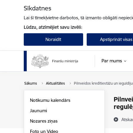
Pāriet uz lapas saturu
Sīkdatnes
Lai šī tīmekļvietne darbotos, tā izmanto obligāti nepiec
Lūdzu, atzīmējiet savu izvēli:
Noraidīt
Apstiprināt visas
Par mums
Sākums
Aktualitātes
Pilnveidos kredītiestāžu un ieguldī
Pilnve
Notikumu kalendārs
regul
Jaunumi
Atska
Nozares ziņas
Foto un Video