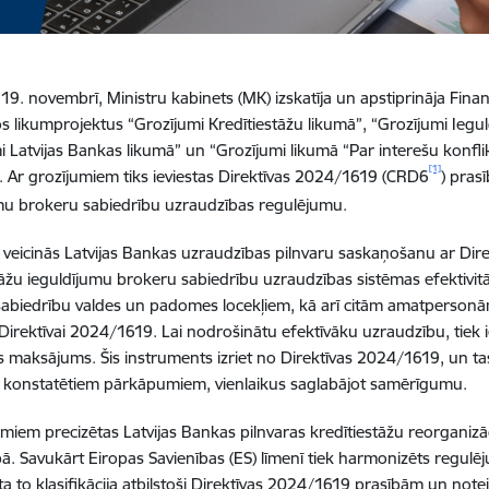
 19. novembrī, Ministru kabinets (MK) izskatīja un apstiprināja Fina
os likumprojektus “Grozījumi Kredītiestāžu likumā”, “Grozījumi Ieg
i Latvijas Bankas likumā” un “Grozījumi likumā “Par interešu konf
[1]
. Ar grozījumiem tiks ieviestas Direktīvas 2024/1619 (CRD6
) pras
mu brokeru sabiedrību uzraudzības regulējumu.
 veicinās Latvijas Bankas uzraudzības pilnvaru saskaņošanu ar Di
tāžu ieguldījumu brokeru sabiedrību uzraudzības sistēmas efektivitā
abiedrību valdes un padomes locekļiem, kā arī citām amatpersonā
i Direktīvai 2024/1619. Lai nodrošinātu efektīvāku uzraudzību, tiek 
s maksājums. Šis instruments izriet no Direktīvas 2024/1619, un tas
 konstatētiem pārkāpumiem, vienlaikus saglabājot samērīgumu.
umiem precizētas Latvijas Bankas pilnvaras kredītiestāžu reorganizā
ā. Savukārt Eiropas Savienības (ES) līmenī tiek harmonizēts regulēju
kta to klasifikācija atbilstoši Direktīvas 2024/1619 prasībām un note