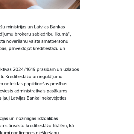
nšu ministrijas un Latvijas Bankas
uldījumu brokeru sabiedrību likumā”,
likta novēršanu valsts amatpersonu
ības, pilnveidojot kredītiestāžu un
rektīvas 2024/1619 prasībām un uzlabos
ti. Kredītiestāžu un ieguldījumu
m noteiktas papildinošas prasības
ieviests administratīvais pasākums –
 ļauj Latvijas Bankai nekavējoties
cijas un nozīmīgas līdzdalības
ms ārvalstu kredītiestāžu filiālēm, kā
ikumi par licences piešķiršanu,