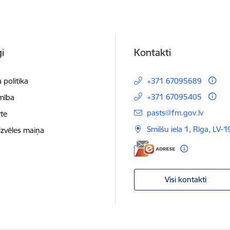
i
Kontakti
 politika
+371 67095689
+371 67095405
mība
E-pasts:
pasts@fm.gov.lv
te
Smilšu iela 1, Rīga, LV-1
izvēles maiņa
Visi kontakti