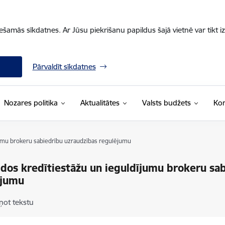
iešamās sīkdatnes. Ar Jūsu piekrišanu papildus šajā vietnē var tikt i
Pārvaldīt sīkdatnes
Nozares politika
Aktualitātes
Valsts budžets
Kon
jumu brokeru sabiedrību uzraudzības regulējumu
idos kredītiestāžu un ieguldījumu brokeru sa
ējumu
ņot tekstu