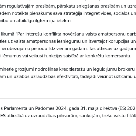
ām regulatīvajām prasībām, pārskatu sniegšanas prasībām un uzrau
tādēm noteikts pienākums savā stratēģijā integrēt vides, sociālos un 
ību un atbildīgu ilgtermiņa ietekmi.
 likumā “Par interešu konflikta novēršanu valsts amatpersonu darbī
ies uz valsts amatpersonas iesniegumu un izvērtējot korupcijas un 
 ierobežojumu periodu līdz vienam gadam. Tas attiecas uz gadījum
 lēmumus vai veikusi funkcijas saistībā ar konkrētu komersantu.
nētie grozījumi nodrošinās kredītiestāžu un ieguldījumu brokeru
ām un uzlabos uzraudzības efektivitāti, tādejādi veicinot uzticamu 
s Parlamenta un Padomes 2024. gada 31. maija direktīva (ES) 2024
S attiecībā uz uzraudzības pilnvarām, sankcijām, trešo valstu filiā