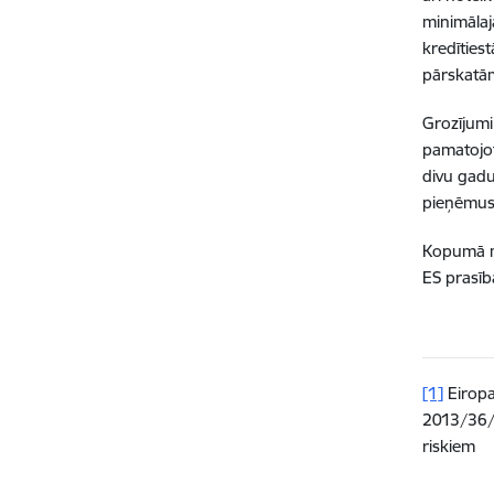
minimālaj
kredīties
pārskatām
Grozījumi
pamatojot
divu gadu
pieņēmusi
Kopumā mi
ES prasīb
[1]
Eiropa
2013/36/E
riskiem