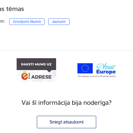
tas tēmas
es:
Grozījumi likumā
Jaunumi
Vai šī informācija bija noderīga?
Sniegt atsauksmi