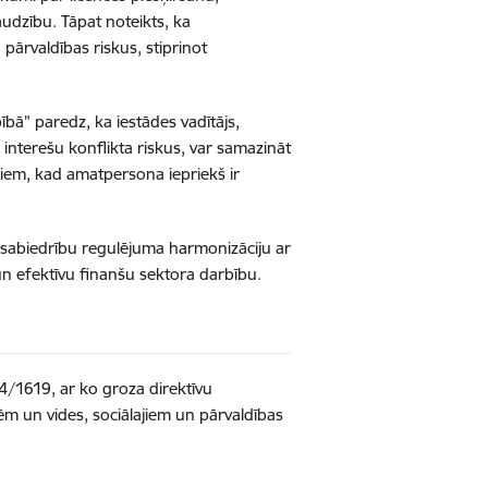
dzību. Tāpat noteikts, ka
pārvaldības riskus, stiprinot
bā” paredz, ka iestādes vadītājs,
interešu konflikta riskus, var samazināt
iem, kad amatpersona iepriekš ir
 sabiedrību regulējuma harmonizāciju ar
un efektīvu finanšu sektora darbību.
/1619, ar ko groza direktīvu
lēm un vides, sociālajiem un pārvaldības