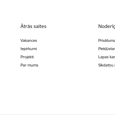
Kājene
Ātrās saites
Noderīg
Vakances
Privātuma
Iepirkumi
Piekļūsta
Projekti
Lapas kar
Par mums
Sīkdatņu 