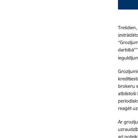
Trešdien,
izstrādāt
“Grozījum
darbībā””
ieguldīju
Grozījumi
kredīties
brokeru s
atbilstoš
periodisk
reaģēt uz
Ar grozīj
uzraudzīb
arī notei