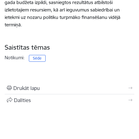
gada budžeta izpildi, sasniegtos rezultātus atbilstoši
izlietotajiem resursiem, kā arī ieguvumus sabiedrībai un
ietekmi uz nozaru politiku turpmāko finansēšanu vidējā
termiņā.
Saistītas tēmas
Notikumi:
Sēde
Drukāt lapu
Dalīties