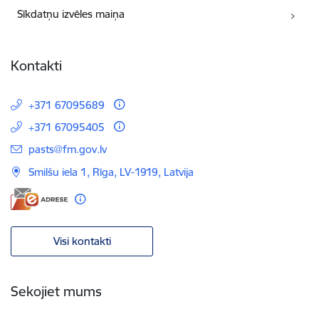
Sīkdatņu izvēles maiņa
Kontakti
+371 67095689
+371 67095405
E-pasts:
pasts@fm.gov.lv
Smilšu iela 1, Rīga, LV-1919, Latvija
Visi kontakti
Sekojiet mums