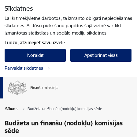
Pāriet uz lapas saturu
Sīkdatnes
Spied
lai meklētu
Enter
Lai šī tīmekļvietne darbotos, tā izmanto obligāti nepieciešamās
sīkdatnes. Ar Jūsu piekrišanu papildus šajā vietnē var tikt
izmantotas statistikas un sociālo mediju sīkdatnes.
Lūdzu, atzīmējiet savu izvēli:
Noraidīt
Apstiprināt visas
Pārvaldīt sīkdatnes
Sākums
Budžeta un finanšu (nodokļu) komisijas sēde
Budžeta un finanšu (nodokļu) komisijas
sēde