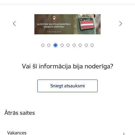
Vai šī informācija bija noderīga?
Sniegt atsauksmi
Kājene
Ātrās saites
Vakances