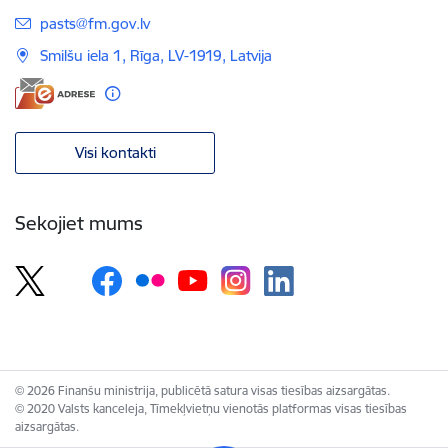
E-pasts:
pasts@fm.gov.lv
Smilšu iela 1, Rīga, LV-1919, Latvija
Visi kontakti
Sekojiet mums
© 2026 Finanšu ministrija, publicētā satura visas tiesības aizsargātas.
© 2020 Valsts kanceleja, Tīmekļvietņu vienotās platformas visas tiesības
aizsargātas.