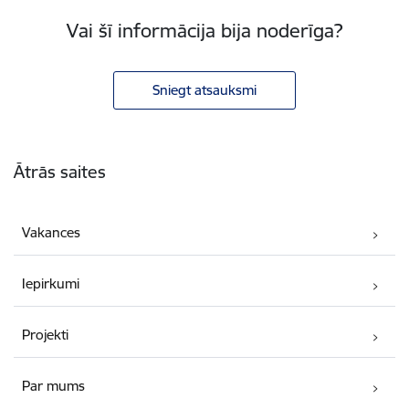
Vai šī informācija bija noderīga?
Sniegt atsauksmi
Kājene
Ātrās saites
Vakances
Iepirkumi
Projekti
Par mums