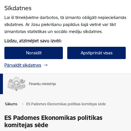
Pāriet uz lapas saturu
Sīkdatnes
Spied
lai meklētu
Enter
Lai šī tīmekļvietne darbotos, tā izmanto obligāti nepieciešamās
sīkdatnes. Ar Jūsu piekrišanu papildus šajā vietnē var tikt
izmantotas statistikas un sociālo mediju sīkdatnes.
Lūdzu, atzīmējiet savu izvēli:
Noraidīt
Apstiprināt visas
Pārvaldīt sīkdatnes
Sākums
ES Padomes Ekonomikas politikas komitejas sēde
ES Padomes Ekonomikas politikas
komitejas sēde