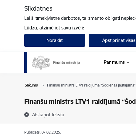
Pāriet uz lapas saturu
Sīkdatnes
Lai šī tīmekļvietne darbotos, tā izmanto obligāti nepiec
Lūdzu, atzīmējiet savu izvēli:
Noraidīt
Apstiprināt visas
Par mums
Sākums
Finanšu ministrs LTV1 raidījumā “Šodienas jautājums”
Finanšu ministrs LTV1 raidījumā “Šod
Atskaņot tekstu
Publicēts: 07.02.2025.