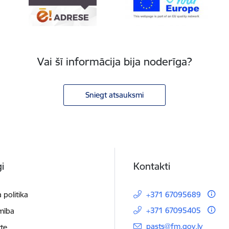
Vai šī informācija bija noderīga?
Sniegt atsauksmi
i
Kontakti
 politika
+371 67095689
+371 67095405
mība
E-pasts:
pasts@fm.gov.lv
te