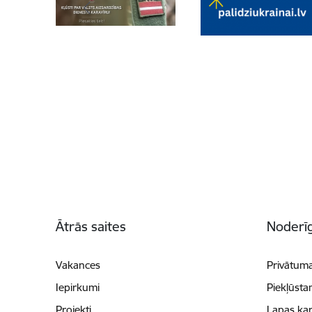
Kājene
Ātrās saites
Noderīg
Vakances
Privātuma
Iepirkumi
Piekļūsta
Projekti
Lapas kar