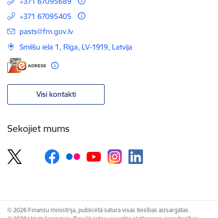
+371 67095689
+371 67095405
E-pasts:
pasts@fm.gov.lv
Smilšu iela 1, Rīga, LV-1919, Latvija
Visi kontakti
Sekojiet mums
© 2026 Finanšu ministrija, publicētā satura visas tiesības aizsargātas.