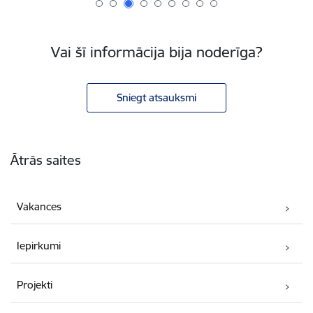
Vai šī informācija bija noderīga?
Sniegt atsauksmi
Kājene
Ātrās saites
Vakances
Iepirkumi
Projekti