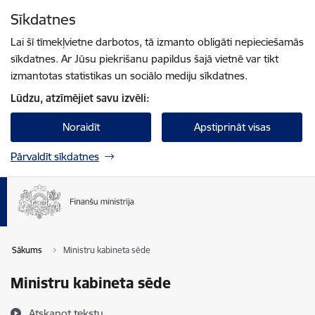
Pāriet uz lapas saturu
Sīkdatnes
Spied
lai meklētu
Enter
Lai šī tīmekļvietne darbotos, tā izmanto obligāti nepieciešamās
sīkdatnes. Ar Jūsu piekrišanu papildus šajā vietnē var tikt
izmantotas statistikas un sociālo mediju sīkdatnes.
Lūdzu, atzīmējiet savu izvēli:
Noraidīt
Apstiprināt visas
Pārvaldīt sīkdatnes
Sākums
Ministru kabineta sēde
Ministru kabineta sēde
Atskaņot tekstu