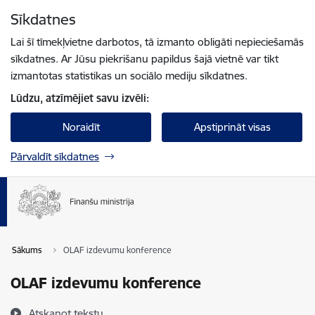
Pāriet uz lapas saturu
Sīkdatnes
Spied
lai meklētu
Enter
Lai šī tīmekļvietne darbotos, tā izmanto obligāti nepieciešamās
sīkdatnes. Ar Jūsu piekrišanu papildus šajā vietnē var tikt
izmantotas statistikas un sociālo mediju sīkdatnes.
Lūdzu, atzīmējiet savu izvēli:
Noraidīt
Apstiprināt visas
Pārvaldīt sīkdatnes
Sākums
OLAF izdevumu konference
OLAF izdevumu konference
Atskaņot tekstu