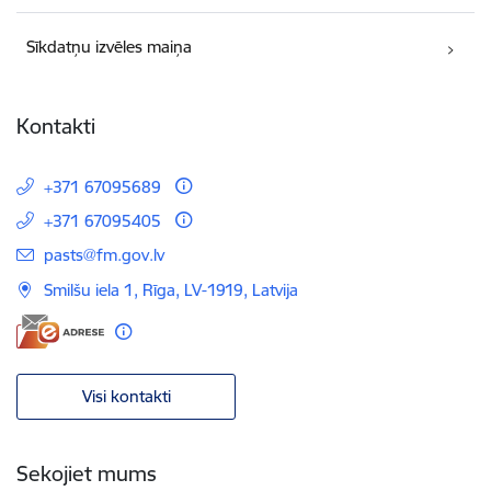
Sīkdatņu izvēles maiņa
Kontakti
+371 67095689
+371 67095405
E-pasts:
pasts@fm.gov.lv
Smilšu iela 1, Rīga, LV-1919, Latvija
Visi kontakti
Sekojiet mums