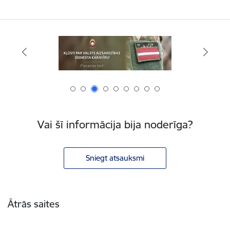
Vai šī informācija bija noderīga?
Sniegt atsauksmi
Kājene
Ātrās saites