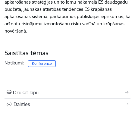
apkarošanas stratēģijas un to lomu nākamajā ES daudzgadu
budžetā, jaunākās attīstības tendences ES krāpšanas
apkarošanas sistēmā, pārkāpumus publiskajos iepirkumos, kā
arī datu risinājumu izmantošanu risku vadībā un krāpšanas
novēršanā.
Saistītas tēmas
Notikumi:
Konference
Drukāt lapu
Dalīties