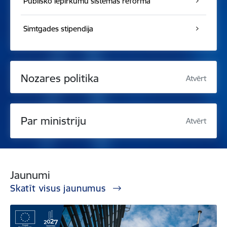
Publisko iepirkumu sistēmas reforma
Simtgades stipendija
Nozares politika
Atvērt
Par ministriju
Atvērt
Jaunumi
Skatīt visus jaunumus