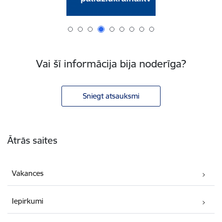
Vai šī informācija bija noderīga?
Sniegt atsauksmi
Kājene
Ātrās saites
Vakances
Iepirkumi