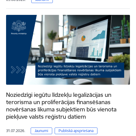
Noziedzīgi iegūtu līdzekļu legalizācijas un
terorisma un proliferācijas finansēšanas
novēršanas likuma subjektiem būs vienota
piekļuve valsts reģistru datiem
31.07.2026.
Jaunumi
Publiskā apspriešana