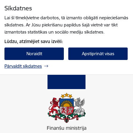
Pāriet uz lapas saturu
Sīkdatnes
Spied
lai meklētu
Enter
Lai šī tīmekļvietne darbotos, tā izmanto obligāti nepieciešamās
sīkdatnes. Ar Jūsu piekrišanu papildus šajā vietnē var tikt
izmantotas statistikas un sociālo mediju sīkdatnes.
Lūdzu, atzīmējiet savu izvēli:
Noraidīt
Apstiprināt visas
Pārvaldīt sīkdatnes
Finanšu ministrija