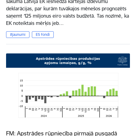
sākumā Latvija EK iesniedza kārtējās izdevumu
deklarācijas, par kurām tuvākajos mēnešos prognozēts
saņemt 125 miljonus eiro valsts budžetā. Tas nozīmē, ka
EK noteiktais mērķis jeb…
#jaunumi
ES fondi
FM: Apstrādes rūpniecība pirmajā pusgadā