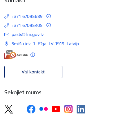
Kontakti
+371 67095689
+371 67095405
E-pasts:
pasts@fm.gov.lv
Smilšu iela 1, Rīga, LV-1919, Latvija
Visi kontakti
Sekojiet mums