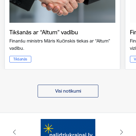
Tikšanās ar “Altum” vadību
Fi
Finanšu ministrs Māris Kučinskis tiekas ar “Altum”
Fi
vadību.
vi
Tikšanās
V
Visi notikumi