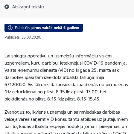
Atskaņot tekstu
Publicēts
pirms vairāk nekā 6 gadiem
Publicēts: 25.03.2020.
Lai sniegtu operatīvu un izsmeļošu informāciju visiem
uzņēmējiem, kuru darbību ietekmējusi COVID-19 pandēmija,
Valsts ieņēmumu dienestā (VID) no šī gada 25. marta sāk
darboties īpaši tam izveidota atbalsta tālruņa līnija
67120020. Šis tālrunis darbosies darba dienās no pirmdienas
līdz ceturtdienai no plkst. 8.15 līdz plkst. 17.00, bet
piektdienās no plkst. 8.15 līdz plkst. 8.15-15.45.
Zvanot uz to, ikviens uzņēmējs un saimnieciskās darbības
veicējs varēs saņemt VID konsultantu atbildes uz jautājumiem
par to, kādas atbalsta iespējas nodokļu jomā ir pieejamas, un
kā tās saņemt gadījumā, ja uzņēmējdarbību ir skārusi COVID-