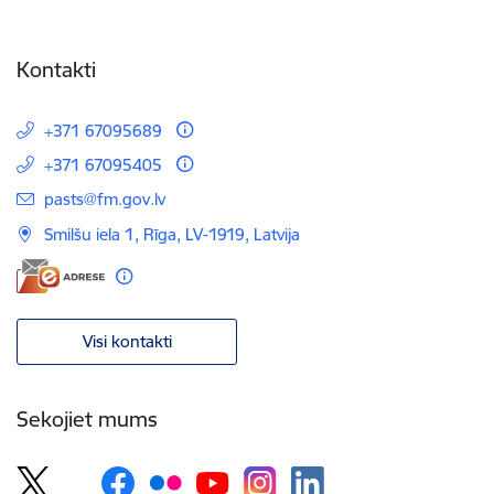
Kontakti
+371 67095689
+371 67095405
E-pasts:
pasts@fm.gov.lv
Smilšu iela 1, Rīga, LV-1919, Latvija
Visi kontakti
Sekojiet mums