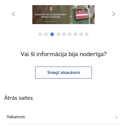
Vai šī informācija bija noderīga?
Sniegt atsauksmi
Kājene
Ātrās saites
Vakances