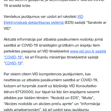
19 izraisītā krīze.
Vienlaikus jautājumus var uzdot arī rakstiski
VID
Elektroniskajā deklarēšanas sistēmā
(EDS) sadaļā “Sarakste ar
VID”.
Aktuālā informācija par atbalsta pasākumiem nodokļu jomā
saistībā ar COVID-19 izraisītajām grūtībām un iespēju tiem
pieteikties pieejama arī VID tīmekļvietnē
www.vid.gov.lv
sadaļā
“
COVID-19
”
, kā arī Finanšu ministrijas tīmekļvietnē sadaļā
“
COVID-19
”.
Par visiem citiem VID kompetences jautājumiem, kas
neatteicas uz atbalsta pasākumiem saistībā ar COVID-19,
lūdzam arī turpmāk zvanīt uz līdzšinējo VID Konsultatīvo
tālruni 67120000, kur tāpat kā līdz šim iespējams saņemt
atbildes par šādām tēmām: “Nodokļi un EDS”, “Muita”,
“Akcīzes nodoklis un akcīzes preču aprite” un “Informācija
valsts amatpersonām”, kā arī uzdot savu jautājumu