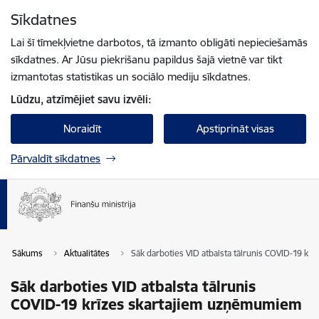
Pāriet uz lapas saturu
Sīkdatnes
Spied
lai meklētu
Enter
Lai šī tīmekļvietne darbotos, tā izmanto obligāti nepieciešamās
sīkdatnes. Ar Jūsu piekrišanu papildus šajā vietnē var tikt
izmantotas statistikas un sociālo mediju sīkdatnes.
Lūdzu, atzīmējiet savu izvēli:
Noraidīt
Apstiprināt visas
Pārvaldīt sīkdatnes
Sākums
Aktualitātes
Sāk darboties VID atbalsta tālrunis COVID-19 k
Sāk darboties VID atbalsta tālrunis
COVID-19 krīzes skartajiem uzņēmumiem