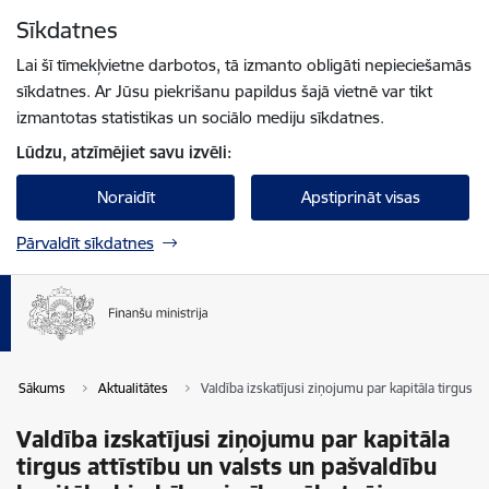
Pāriet uz lapas saturu
Sīkdatnes
Spied
lai meklētu
Enter
Lai šī tīmekļvietne darbotos, tā izmanto obligāti nepieciešamās
sīkdatnes. Ar Jūsu piekrišanu papildus šajā vietnē var tikt
izmantotas statistikas un sociālo mediju sīkdatnes.
Lūdzu, atzīmējiet savu izvēli:
Noraidīt
Apstiprināt visas
Pārvaldīt sīkdatnes
Sākums
Aktualitātes
Valdība izskatījusi ziņojumu par kapitāla tirgus
Valdība izskatījusi ziņojumu par kapitāla
tirgus attīstību un valsts un pašvaldību