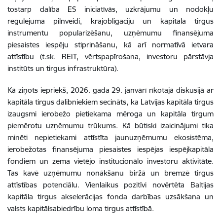
tostarp dalība ES iniciatīvās, uzkrājumu un nodokļu
regulējuma pilnveidi, krājobligāciju un kapitāla tirgus
instrumentu popularizēšanu, uzņēmumu finansējuma
piesaistes iespēju stiprināšanu, kā arī normatīvā ietvara
attīstību (t.sk. REIT, vērtspapīrošana, investoru pārstāvja
institūts un tirgus infrastruktūra).
Kā ziņots iepriekš, 2026. gada 29. janvārī rīkotajā diskusijā ar
kapitāla tirgus dalībniekiem secināts, ka Latvijas kapitāla tirgus
izaugsmi ierobežo pietiekama mēroga un kapitāla tirgum
piemērotu uzņēmumu trūkums. Kā būtiski izaicinājumi tika
minēti nepietiekami attīstīta jaunuzņēmumu ekosistēma,
ierobežotas finansējuma piesaistes iespējas iespējkapitāla
fondiem un zema vietējo institucionālo investoru aktivitāte.
Tas kavē uzņēmumu nonākšanu biržā un bremzē tirgus
attīstības potenciālu. Vienlaikus pozitīvi novērtēta Baltijas
kapitāla tirgus akselerācijas fonda darbības uzsākšana un
valsts kapitālsabiedrību loma tirgus attīstībā.