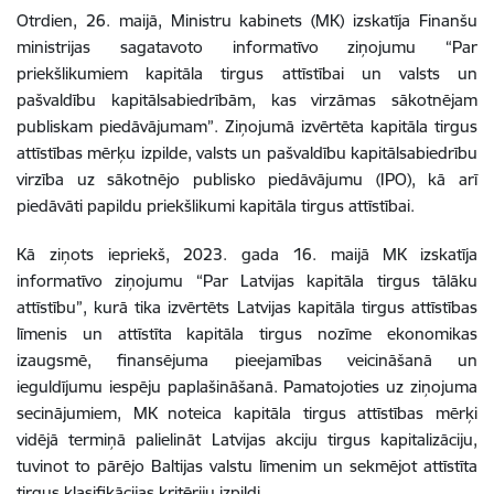
Otrdien, 26. maijā, Ministru kabinets (MK) izskatīja Finanšu
ministrijas sagatavoto informatīvo ziņojumu “Par
priekšlikumiem kapitāla tirgus attīstībai un valsts un
pašvaldību kapitālsabiedrībām, kas virzāmas sākotnējam
publiskam piedāvājumam”. Ziņojumā izvērtēta kapitāla tirgus
attīstības mērķu izpilde, valsts un pašvaldību kapitālsabiedrību
virzība uz sākotnējo publisko piedāvājumu (IPO), kā arī
piedāvāti papildu priekšlikumi kapitāla tirgus attīstībai.
Kā ziņots iepriekš, 2023. gada 16. maijā MK izskatīja
informatīvo ziņojumu “Par Latvijas kapitāla tirgus tālāku
attīstību”, kurā tika izvērtēts Latvijas kapitāla tirgus attīstības
līmenis un attīstīta kapitāla tirgus nozīme ekonomikas
izaugsmē, finansējuma pieejamības veicināšanā un
ieguldījumu iespēju paplašināšanā. Pamatojoties uz ziņojuma
secinājumiem, MK noteica kapitāla tirgus attīstības mērķi
vidējā termiņā palielināt Latvijas akciju tirgus kapitalizāciju,
tuvinot to pārējo Baltijas valstu līmenim un sekmējot attīstīta
tirgus klasifikācijas kritēriju izpildi.