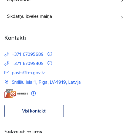
Sīkdatņu izvēles maiņa
Kontakti
+371 67095689
+371 67095405
E-pasts:
pasts@fm.gov.lv
Smilšu iela 1, Rīga, LV-1919, Latvija
Visi kontakti
Sekojiet mums