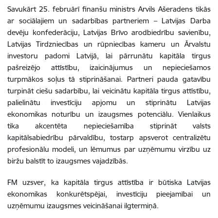
Savukārt 25. februārī finanšu ministrs Arvils Ašeradens tikās
ar sociālajiem un sadarbības partneriem – Latvijas Darba
devēju konfederāciju, Latvijas Brīvo arodbiedrību savienību,
Latvijas Tirdzniecības un rūpniecības kameru un Ārvalstu
investoru padomi Latvijā, lai pārrunātu kapitāla tirgus
pašreizējo attīstību, izaicinājumus un nepieciešamos
turpmākos soļus tā stiprināšanai. Partneri pauda gatavību
turpināt ciešu sadarbību, lai veicinātu kapitāla tirgus attīstību,
palielinātu investīciju apjomu un stiprinātu Latvijas
ekonomikas noturību un izaugsmes potenciālu. Vienlaikus
tika akcentēta nepieciešamība stiprināt valsts
kapitālsabiedrību pārvaldību, tostarp apsverot centralizētu
profesionālu modeli, un lēmumus par uzņēmumu virzību uz
biržu balstīt to izaugsmes vajadzībās.
FM uzsver, ka kapitāla tirgus attīstība ir būtiska Latvijas
ekonomikas konkurētspējai, investīciju pieejamībai un
uzņēmumu izaugsmes veicināšanai ilgtermiņā.