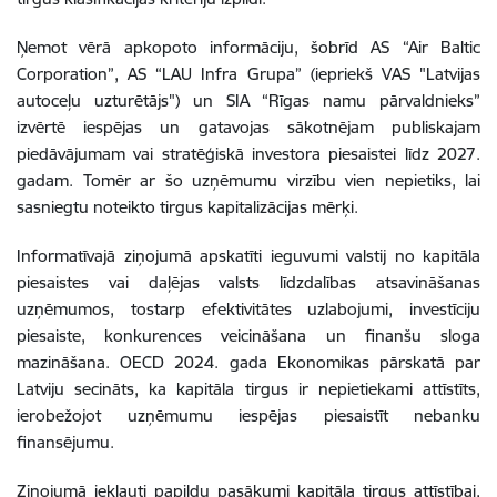
Ņemot vērā apkopoto informāciju, šobrīd AS “Air Baltic
Corporation”, AS “LAU Infra Grupa” (iepriekš VAS "Latvijas
autoceļu uzturētājs") un SIA “Rīgas namu pārvaldnieks”
izvērtē iespējas un gatavojas sākotnējam publiskajam
piedāvājumam vai stratēģiskā investora piesaistei līdz 2027.
gadam. Tomēr ar šo uzņēmumu virzību vien nepietiks, lai
sasniegtu noteikto tirgus kapitalizācijas mērķi.
Informatīvajā ziņojumā apskatīti ieguvumi valstij no kapitāla
piesaistes vai daļējas valsts līdzdalības atsavināšanas
uzņēmumos, tostarp efektivitātes uzlabojumi, investīciju
piesaiste, konkurences veicināšana un finanšu sloga
mazināšana. OECD 2024. gada Ekonomikas pārskatā par
Latviju secināts, ka kapitāla tirgus ir nepietiekami attīstīts,
ierobežojot uzņēmumu iespējas piesaistīt nebanku
finansējumu.
Ziņojumā iekļauti papildu pasākumi kapitāla tirgus attīstībai,