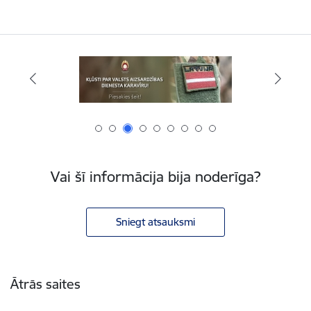
Vai šī informācija bija noderīga?
Sniegt atsauksmi
Kājene
Ātrās saites