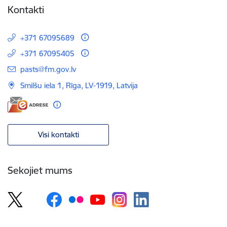
Kontakti
+371 67095689
+371 67095405
E-pasts:
pasts@fm.gov.lv
Smilšu iela 1, Rīga, LV-1919, Latvija
Visi kontakti
Sekojiet mums