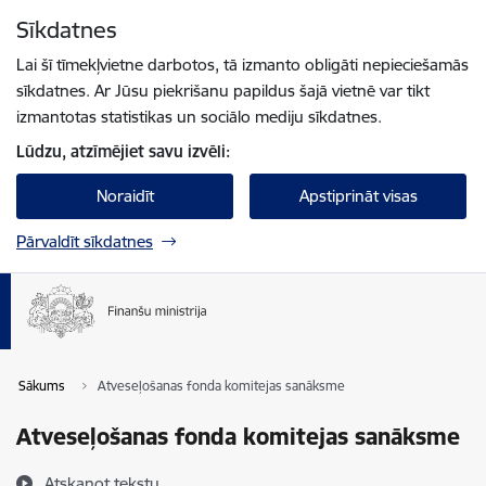
Pāriet uz lapas saturu
Sīkdatnes
Spied
lai meklētu
Enter
Lai šī tīmekļvietne darbotos, tā izmanto obligāti nepieciešamās
sīkdatnes. Ar Jūsu piekrišanu papildus šajā vietnē var tikt
izmantotas statistikas un sociālo mediju sīkdatnes.
Lūdzu, atzīmējiet savu izvēli:
Noraidīt
Apstiprināt visas
Pārvaldīt sīkdatnes
Sākums
Atveseļošanas fonda komitejas sanāksme
Atveseļošanas fonda komitejas sanāksme
Atskaņot tekstu