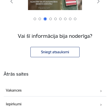
Vai šī informācija bija noderīga?
Sniegt atsauksmi
Kājene
Ātrās saites
Vakances
Iepirkumi