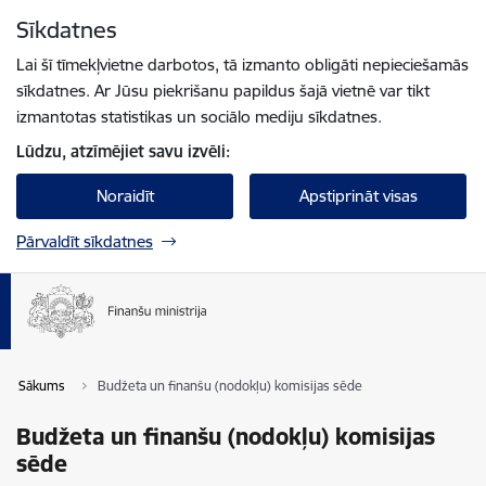
Pāriet uz lapas saturu
Sīkdatnes
Spied
lai meklētu
Enter
Lai šī tīmekļvietne darbotos, tā izmanto obligāti nepieciešamās
sīkdatnes. Ar Jūsu piekrišanu papildus šajā vietnē var tikt
izmantotas statistikas un sociālo mediju sīkdatnes.
Lūdzu, atzīmējiet savu izvēli:
Noraidīt
Apstiprināt visas
Pārvaldīt sīkdatnes
Sākums
Budžeta un finanšu (nodokļu) komisijas sēde
Budžeta un finanšu (nodokļu) komisijas
sēde