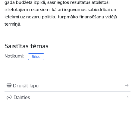
gada budžeta izpildi, sasniegtos rezultātus atbilstoši
izlietotajiem resursiem, kā arī ieguvumus sabiedrībai un
ietekmi uz nozaru politiku turpmāko finansēšanu vidējā
termiņā.
Saistītas tēmas
Notikumi:
Sēde
Drukāt lapu
Dalīties