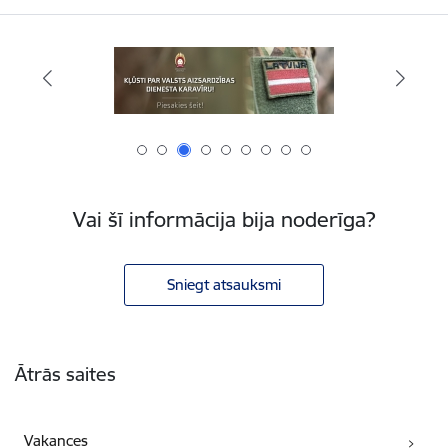
Vai šī informācija bija noderīga?
Sniegt atsauksmi
Kājene
Ātrās saites
Vakances