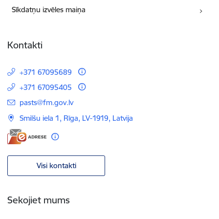
Sīkdatņu izvēles maiņa
Kontakti
+371 67095689
+371 67095405
E-pasts:
pasts@fm.gov.lv
Smilšu iela 1, Rīga, LV-1919, Latvija
Visi kontakti
Sekojiet mums