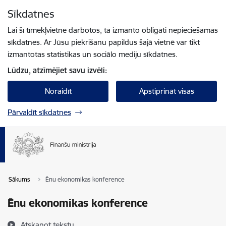
Pāriet uz lapas saturu
Sīkdatnes
Spied
lai meklētu
Enter
Lai šī tīmekļvietne darbotos, tā izmanto obligāti nepieciešamās
sīkdatnes. Ar Jūsu piekrišanu papildus šajā vietnē var tikt
izmantotas statistikas un sociālo mediju sīkdatnes.
Lūdzu, atzīmējiet savu izvēli:
Noraidīt
Apstiprināt visas
Pārvaldīt sīkdatnes
Sākums
Ēnu ekonomikas konference
Ēnu ekonomikas konference
Atskaņot tekstu