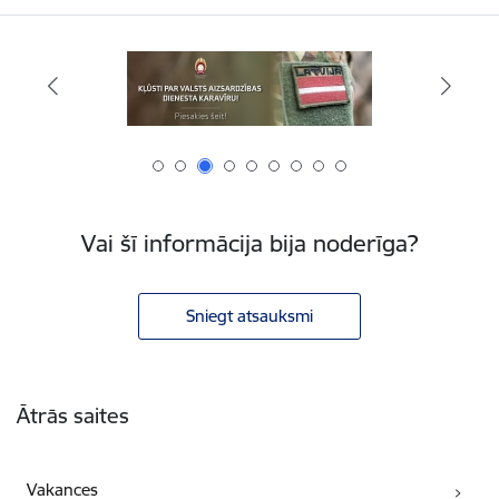
Vai šī informācija bija noderīga?
Sniegt atsauksmi
Kājene
Ātrās saites
Vakances