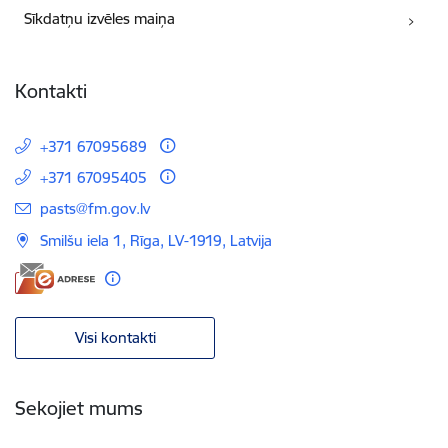
Sīkdatņu izvēles maiņa
Kontakti
+371 67095689
+371 67095405
E-pasts:
pasts@fm.gov.lv
Smilšu iela 1, Rīga, LV-1919, Latvija
Visi kontakti
Sekojiet mums