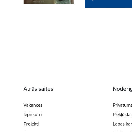
Kājene
Ātrās saites
Noderīg
Vakances
Privātuma
Iepirkumi
Piekļūsta
Projekti
Lapas kar