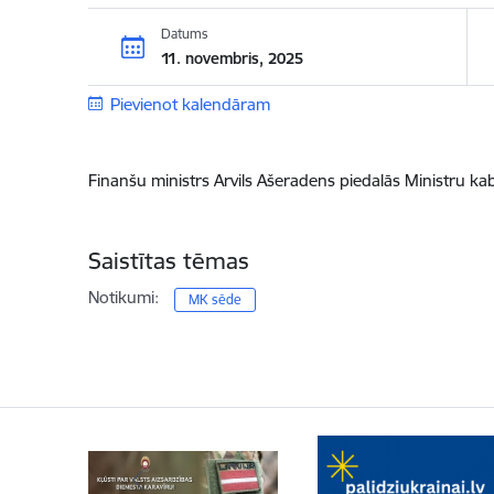
Datums
11. novembris, 2025
Pievienot kalendāram
Finanšu ministrs Arvils Ašeradens piedalās Ministru ka
Saistītas tēmas
Notikumi:
MK sēde