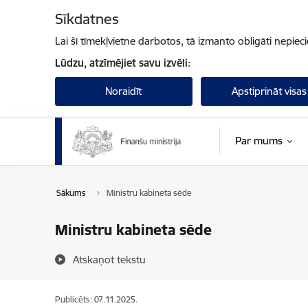
Pāriet uz lapas saturu
Sīkdatnes
Lai šī tīmekļvietne darbotos, tā izmanto obligāti nepiec
Lūdzu, atzīmējiet savu izvēli:
Noraidīt
Apstiprināt visas
Par mums
Sākums
Ministru kabineta sēde
Ministru kabineta sēde
Atskaņot tekstu
Publicēts: 07.11.2025.