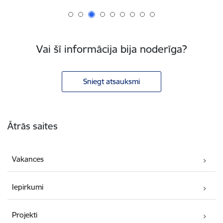
Vai šī informācija bija noderīga?
Sniegt atsauksmi
Kājene
Ātrās saites
Vakances
Iepirkumi
Projekti