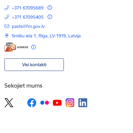
+371 67095689
+371 67095405
E-pasts:
pasts@fm.gov.lv
Smilšu iela 1, Rīga, LV-1919, Latvija
Visi kontakti
Sekojiet mums