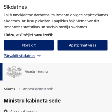
Pāriet uz lapas saturu
Sīkdatnes
Spied
lai meklētu
Enter
Lai šī tīmekļvietne darbotos, tā izmanto obligāti nepieciešamās
sīkdatnes. Ar Jūsu piekrišanu papildus šajā vietnē var tikt
izmantotas statistikas un sociālo mediju sīkdatnes.
Lūdzu, atzīmējiet savu izvēli:
Noraidīt
Apstiprināt visas
Pārvaldīt sīkdatnes
Sākums
Ministru kabineta sēde
Ministru kabineta sēde
Atskaņot tekstu