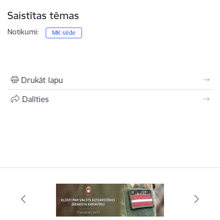
Saistītas tēmas
Notikumi:
MK sēde
Drukāt lapu
Dalīties