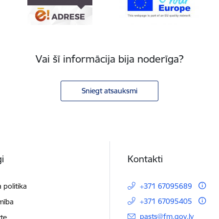
Vai šī informācija bija noderīga?
Sniegt atsauksmi
i
Kontakti
 politika
+371 67095689
+371 67095405
mība
E-pasts:
pasts@fm.gov.lv
te