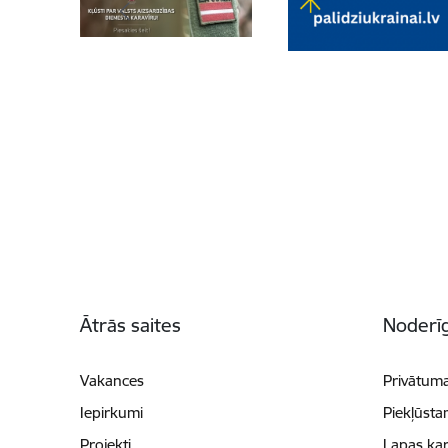
Kājene
Ātrās saites
Noderīg
Vakances
Privātuma
Iepirkumi
Piekļūsta
Projekti
Lapas kar