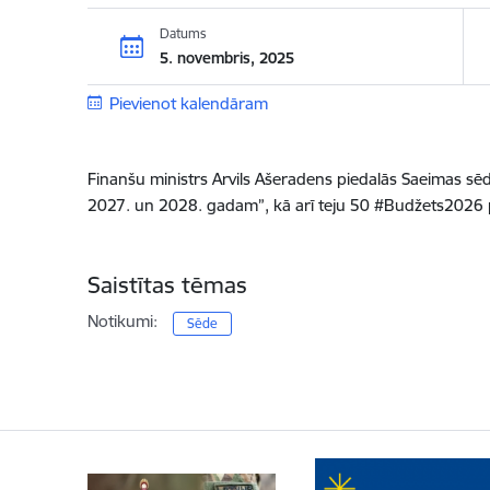
Datums
5. novembris, 2025
Pievienot kalendāram
Finanšu ministrs Arvils Ašeradens piedalās Saeimas sē
2027. un 2028. gadam”, kā arī teju 50 #Budžets2026 
Saistītas tēmas
Notikumi:
Sēde