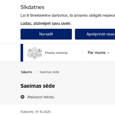
Pāriet uz lapas saturu
Sīkdatnes
Lai šī tīmekļvietne darbotos, tā izmanto obligāti nepiec
Lūdzu, atzīmējiet savu izvēli:
Noraidīt
Apstiprināt visas
Par mums
Sākums
Saeimas sēde
Saeimas sēde
Atskaņot tekstu
Publicēts: 31.10.2025.