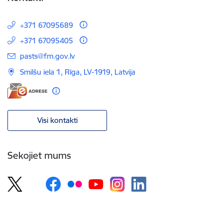
+371 67095689
+371 67095405
E-pasts:
pasts@fm.gov.lv
Smilšu iela 1, Rīga, LV-1919, Latvija
Visi kontakti
Sekojiet mums