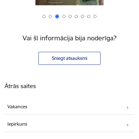
Vai šī informācija bija noderīga?
Sniegt atsauksmi
Kājene
Ātrās saites
Vakances
Iepirkumi