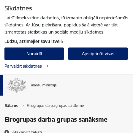
Pāriet uz lapas saturu
Sīkdatnes
Spied
lai meklētu
Enter
Lai šī tīmekļvietne darbotos, tā izmanto obligāti nepieciešamās
sīkdatnes. Ar Jūsu piekrišanu papildus šajā vietnē var tikt
izmantotas statistikas un sociālo mediju sīkdatnes.
Lūdzu, atzīmējiet savu izvēli:
Noraidīt
Apstiprināt visas
Pārvaldīt sīkdatnes
Sākums
Eirogrupas darba grupas sanāksme
Eirogrupas darba grupas sanāksme
Atskaņot tekstu