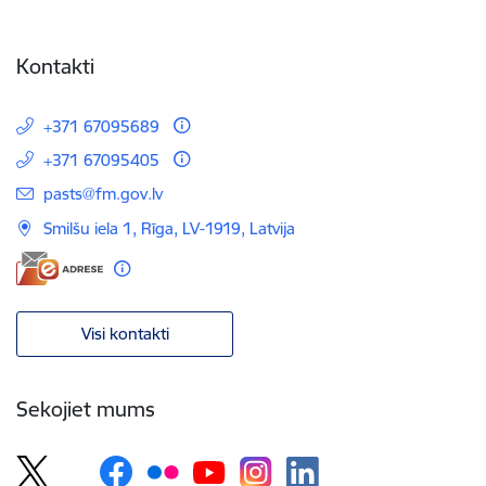
Kontakti
+371 67095689
+371 67095405
E-pasts:
pasts@fm.gov.lv
Smilšu iela 1, Rīga, LV-1919, Latvija
Visi kontakti
Sekojiet mums