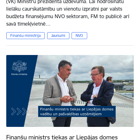
(VK) Ministru prezidenta uzdevumā. Lai nodrošinātu
lielāku caurskatāmību un vienotu izpratni par valsts
budžeta finansējumu NVO sektoram, FM to publicē arī
savā tīmekļvietnē…
Finanšu ministrija
Jaunumi
NVO
Finanšu ministrs tiekas ar Liepājas domes