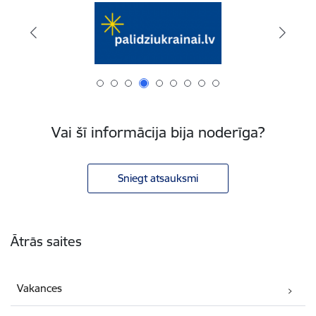
Vai šī informācija bija noderīga?
Sniegt atsauksmi
Kājene
Ātrās saites
Vakances