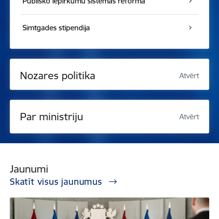
Publisko iepirkumu sistēmas reforma
Simtgades stipendija
Nozares politika
Atvērt
Par ministriju
Atvērt
Jaunumi
Skatīt visus jaunumus