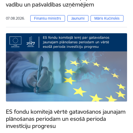
vadību un pašvaldības uzņēmējiem
07.08.2026.
Finanšu ministrs
Jaunumi
Māris Kučinskis
ES fondu komitejā vērtē gatavošanos jaunajam
plānošanas periodam un esošā perioda
investīciju progresu