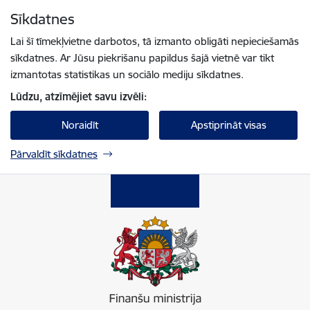
Pāriet uz lapas saturu
Sīkdatnes
Spied
lai meklētu
Enter
Lai šī tīmekļvietne darbotos, tā izmanto obligāti nepieciešamās
sīkdatnes. Ar Jūsu piekrišanu papildus šajā vietnē var tikt
izmantotas statistikas un sociālo mediju sīkdatnes.
Lūdzu, atzīmējiet savu izvēli:
Noraidīt
Apstiprināt visas
Pārvaldīt sīkdatnes
Finanšu ministrija