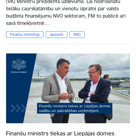
(VK) Ministru prezidenta uzdevumā. Lai nodrošinātu
lielāku caurskatāmību un vienotu izpratni par valsts
budžeta finansējumu NVO sektoram, FM to publicē arī
savā tīmekļvietnē…
Finanšu ministrija
Jaunumi
NVO
Finanšu ministrs tiekas ar Liepājas domes