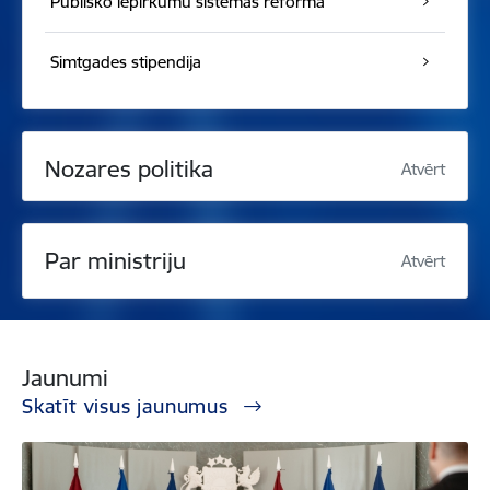
Publisko iepirkumu sistēmas reforma
Simtgades stipendija
Nozares politika
Atvērt
Par ministriju
Atvērt
Jaunumi
Skatīt visus jaunumus