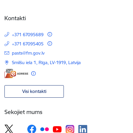
Kontakti
+371 67095689
+371 67095405
E-pasts:
pasts@fm.gov.lv
Smilšu iela 1, Rīga, LV-1919, Latvija
Visi kontakti
Sekojiet mums