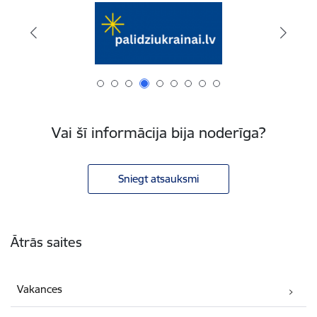
Vai šī informācija bija noderīga?
Sniegt atsauksmi
Kājene
Ātrās saites
Vakances