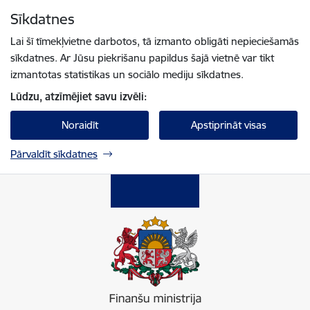
Pāriet uz lapas saturu
Sīkdatnes
Spied
lai meklētu
Enter
Lai šī tīmekļvietne darbotos, tā izmanto obligāti nepieciešamās
sīkdatnes. Ar Jūsu piekrišanu papildus šajā vietnē var tikt
izmantotas statistikas un sociālo mediju sīkdatnes.
Lūdzu, atzīmējiet savu izvēli:
Noraidīt
Apstiprināt visas
Pārvaldīt sīkdatnes
Finanšu ministrija