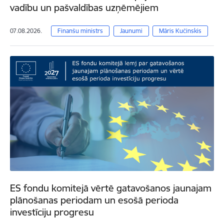
vadību un pašvaldības uzņēmējiem
07.08.2026.
Finanšu ministrs
Jaunumi
Māris Kučinskis
ES fondu komitejā vērtē gatavošanos jaunajam
plānošanas periodam un esošā perioda
investīciju progresu