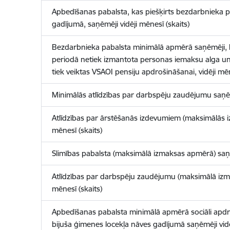
Apbedīšanas pabalsta, kas piešķirts bezdarbnieka 
gadījumā, saņēmēji vidēji mēnesī (skaits)
Bezdarbnieka pabalsta minimālā apmērā saņēmēji, 
periodā netiek izmantota personas iemaksu alga u
tiek veiktas VSAOI pensiju apdrošināšanai, vidēji mēn
Minimālās atlīdzības par darbspēju zaudējumu saņēmē
Atlīdzības par ārstēšanās izdevumiem (maksimālās i
mēnesī (skaits)
Slimības pabalsta (maksimālā izmaksas apmērā) saņēm
Atlīdzības par darbspēju zaudējumu (maksimālā izm
mēnesī (skaits)
Apbedīšanas pabalsta minimālā apmērā sociāli apd
bijuša ģimenes locekļa nāves gadījumā saņēmēji vidēj