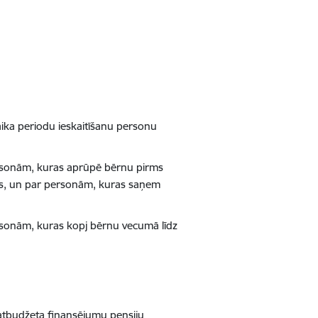
ika periodu ieskaitīšanu personu
ersonām, kuras aprūpē bērnu pirms
nas, un par personām, kuras saņem
rsonām, kuras kopj bērnu vecumā līdz
atbudžeta finansējumu pensiju