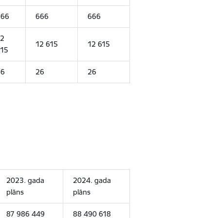
666
666
666
2
12 615
12 615
15
26
26
26
2023. gada
2024. gada
plāns
plāns
87 986 449
88 490 618