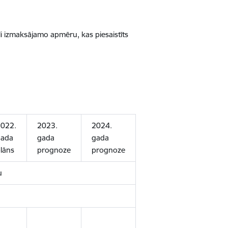
i izmaksājamo apmēru, kas piesaistīts
022.
2023.
2024.
ada
gada
gada
lāns
prognoze
prognoze
u