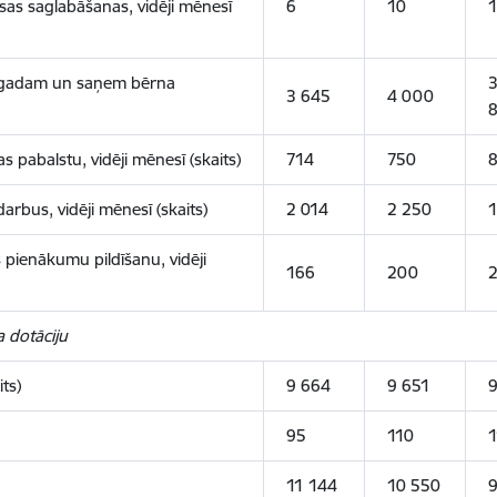
sas saglabāšanas, vidēji mēnesī
6
10
1
m gadam un saņem bērna
3 645
4 000
 pabalstu, vidēji mēnesī (skaits)
714
750
rbus, vidēji mēnesī (skaits)
2 014
2 250
1
pienākumu pildīšanu, vidēji
166
200
 dotāciju
ts)
9 664
9 651
9
95
110
1
11 144
10 550
9