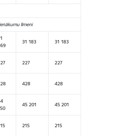
 ienākumu līmeni
1
31 183
31 183
269
227
227
227
428
428
428
44
45 201
45 201
750
15
215
215