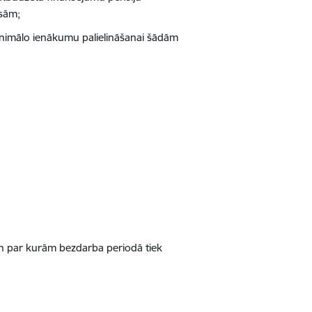
sām;
inimālo ienākumu palielināšanai šādām
n par kurām bezdarba periodā tiek