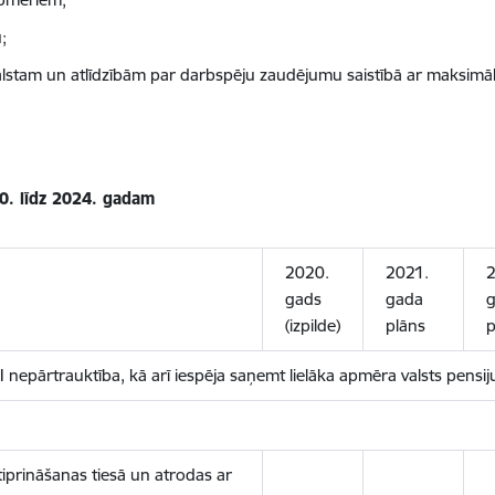
;
alstam un atlīdzībām par darbspēju zaudējumu saistībā ar maksimāl
20. līdz 2024. gadam
2020.
2021.
2
gads
gada
g
(izpilde)
plāns
p
epārtrauktība, kā arī iespēja saņemt lielāka apmēra valsts pensij
iprināšanas tiesā un atrodas ar