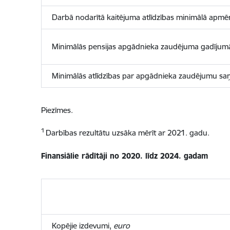
Darbā nodarītā kaitējuma atlīdzības minimālā apmērā
Minimālās pensijas apgādnieka zaudējuma gadījumā s
Minimālās atlīdzības par apgādnieka zaudējumu saņēm
Piezīmes.
1
Darbības rezultātu uzsāka mērīt ar 2021. gadu.
Finansiālie rādītāji no 2020. līdz 2024. gadam
Kopējie izdevumi,
euro