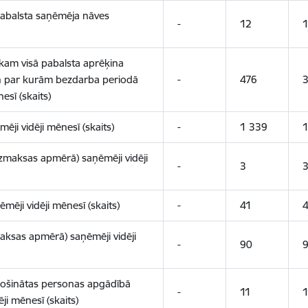
pabalsta saņēmēja nāves
-
12
1
kam visā pabalsta aprēķina
n par kurām bezdarba periodā
-
476
esī (skaits)
ji vidēji mēnesī (skaits)
-
1 339
1
zmaksas apmērā) saņēmēji vidēji
-
3
ēji vidēji mēnesī (skaits)
-
41
4
aksas apmērā) saņēmēji vidēji
-
90
rošinātas personas apgādībā
-
11
1
i mēnesī (skaits)