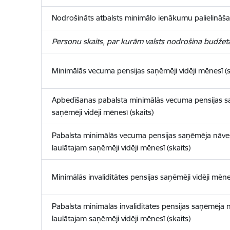
Nodrošināts atbalsts minimālo ienākumu palielināša
Personu skaits, par kurām valsts nodrošina budžeta 
Minimālās vecuma pensijas saņēmēji vidēji mēnesī (s
Apbedīšanas pabalsta minimālās vecuma pensijas 
saņēmēji vidēji mēnesī (skaits)
Pabalsta minimālās vecuma pensijas saņēmēja nāve
laulātajam saņēmēji vidēji mēnesī (skaits)
Minimālās invaliditātes pensijas saņēmēji vidēji mēnes
Pabalsta minimālās invaliditātes pensijas saņēmēja
laulātajam saņēmēji vidēji mēnesī (skaits)