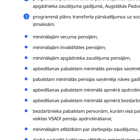
apgādnieka zaudējuma gadījumā, Augstākās Padome
programmā plāno transferta pārskaitījumus uz soci
izmaksām:
minimālajām vecuma pensijām;
minimālajām invaliditātes pensijām;
minimālajām apgādnieka zaudējuma pensijām;
apbedīšanas pabalstam minimālās pensijas saņēmē
pabalstam minimālās pensijas saņēmēja nāves gadī
apbedīšanas pabalstam minimālā apmērā apdrošinā
apbedīšanas pabalstam minimālā apmērā bezdarbn
bezdarbnieka pabalstam personām, kurām visā pab
veiktas VSAOI pensiju apdrošināšanai;
minimālajām atlīdzībām par darbspēju zaudējumu;
darbā nodarītā kaitējuma atlīdzības minimālajiem 