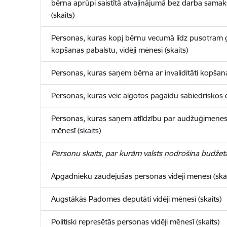
bērna aprūpi saistītā atvaļinājumā bez darba samak
(skaits)
Personas, kuras kopj bērnu vecumā līdz pusotra
kopšanas pabalstu, vidēji mēnesī (skaits)
Personas, kuras saņem bērna ar invaliditāti kopšanas
Personas, kuras veic algotos pagaidu sabiedriskos da
Personas, kuras saņem atlīdzību par audžuģimenes 
mēnesī (skaits)
Personu skaits, par kurām valsts nodrošina budžeta
Apgādnieku zaudējušās personas vidēji mēnesī (skai
Augstākās Padomes deputāti vidēji mēnesī (skaits)
Politiski represētās personas vidēji mēnesī (skaits)