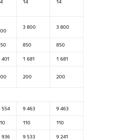
4
14
14
3
3 800
3 800
800
850
850
850
 401
1 681
1 681
200
200
200
 554
9 463
9 463
10
110
110
 936
9 533
9 241