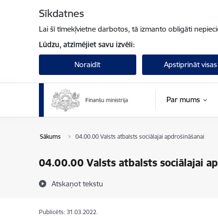
Pāriet uz lapas saturu
Sīkdatnes
Lai šī tīmekļvietne darbotos, tā izmanto obligāti nepiec
Lūdzu, atzīmējiet savu izvēli:
Noraidīt
Apstiprināt visas
Par mums
Sākums
04.00.00 Valsts atbalsts sociālajai apdrošināšanai
04.00.00 Valsts atbalsts sociālajai a
Atskaņot tekstu
Publicēts: 31.03.2022.