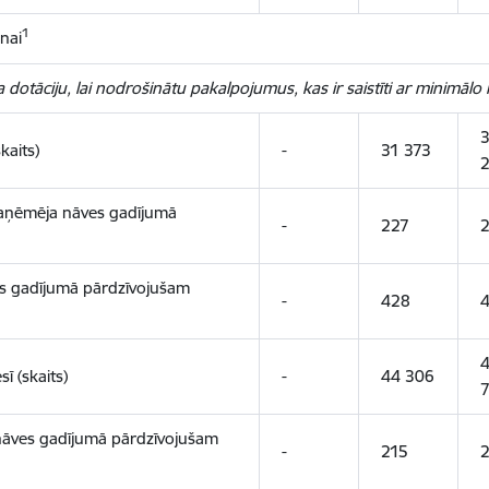
1
nai
dotāciju, lai nodrošinātu pakalpojumus, kas ir saistīti ar minimālo
3
kaits)
-
31 373
saņēmēja nāves gadījumā
-
227
s gadījumā pārdzīvojušam
-
428
ī (skaits)
-
44 306
 nāves gadījumā pārdzīvojušam
-
215
2