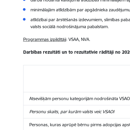
minimālajām atlīdzībām par apgādnieka zaudējumu
atlīdzībai par ārstēšanās izdevumiem, slimības pab
valsts sociālā nodrošinājuma pabalstam.
Programmas izpildītāji
: VSAA, NVA.
Darbības rezultāti un to rezultatīvie rādītāji no 20
Atsevišķām personu kategorijām nodrošināta VSAOI n
Personu skaits, par kurām valsts veic VSAOI
Personas, kuras aprūpē bērnu pirms adopcijas apst