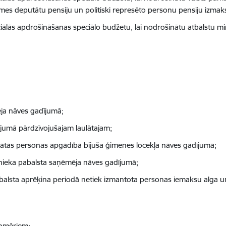
s deputātu pensiju un politiski represēto personu pensiju izmak
ālās apdrošināšanas speciālo budžetu, lai nodrošinātu atbalstu m
ja nāves gadījumā;
jumā pārdzīvojušajam laulātajam;
tās personas apgādībā bijuša ģimenes locekļa nāves gadījumā;
ieka pabalsta saņēmēja nāves gadījumā
;
alsta aprēķina periodā netiek izmantota personas iemaksu alga u
apmēriem;