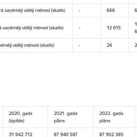
 saņēmēji vidēji mēnesī (skaits)
-
666
1
aņēmēji vidēji mēnesī (skaits)
-
12 615
6
ēji vidēji mēnesī (skaits)
-
26
2020. gads
2021. gada
2022. gada
(izpilde)
plāns
plāns
31 942 712
87 940 587
87 902 385