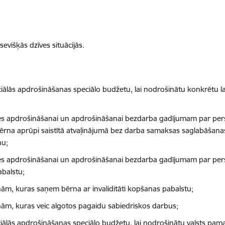
višķās dzīves situācijās.
ālās apdrošināšanas speciālo budžetu, lai nodrošinātu konkrētu la
tātes apdrošināšanai un apdrošināšanai bezdarba gadījumam par p
 bērna aprūpi saistītā atvaļinājumā bez darba samaksas saglabāša
nu;
tātes apdrošināšanai un apdrošināšanai bezdarba gadījumam par pe
balstu;
ām, kuras saņem bērna ar invaliditāti kopšanas pabalstu;
nām, kuras veic algotos pagaidu sabiedriskos darbus;
ālās apdrošināšanas speciālo budžetu, lai nodrošinātu valsts pam