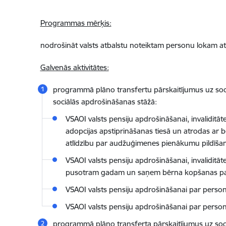
Programmas mērķis:
nodrošināt valsts atbalstu noteiktam personu lokam atse
Galvenās aktivitātes:
programmā plāno transfertu pārskaitījumus uz soci
sociālās apdrošināšanas stāžā:
VSAOI valsts pensiju apdrošināšanai, invalidi
adopcijas apstiprināšanas tiesā un atrodas ar
atlīdzību par audžuģimenes pienākumu pildīša
VSAOI valsts pensiju apdrošināšanai, invalidi
pusotram gadam un saņem bērna kopšanas pa
VSAOI valsts pensiju apdrošināšanai par person
VSAOI valsts pensiju apdrošināšanai par perso
programmā plāno transferta pārskaitījumus uz soci