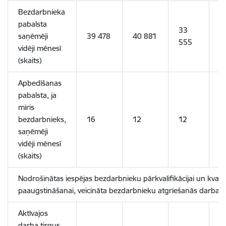
Bezdarbnieka
pabalsta
33
saņēmēji
39 478
40 881
2
555
vidēji mēnesī
(skaits)
Apbedīšanas
pabalsta, ja
miris
bezdarbnieks,
16
12
12
1
saņēmēji
vidēji mēnesī
(skaits)
Nodrošinātas iespējas bezdarbnieku pārkvalifikācijai un kvalifi
paaugstināšanai, veicināta bezdarbnieku atgriešanās darba t
Aktīvajos
darba tirgus