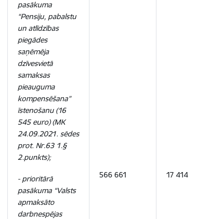
pasākuma
“Pensiju, pabalstu
un atlīdzības
piegādes
saņēmēja
dzīvesvietā
samaksas
pieauguma
kompensēšana”
īstenošanu (16
545 euro) (MK
24.09.2021. sēdes
prot. Nr.63 1.§
2.punkts);
566 661
17 414
- prioritārā
pasākuma “Valsts
apmaksāto
darbnespējas