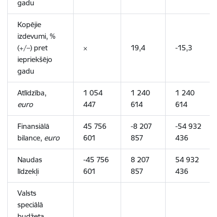
gadu
Kopējie
izdevumi
, %
(+/–) pret
×
19,4
-15,3
iepriekšējo
gadu
Atlīdzība,
1 054
1 240
1 240
euro
447
614
614
Finansiālā
45 756
-8 207
-54 932
bilance,
euro
601
857
436
Naudas
-45 756
8 207
54 932
līdzekļi
601
857
436
Valsts
speciālā
budžeta