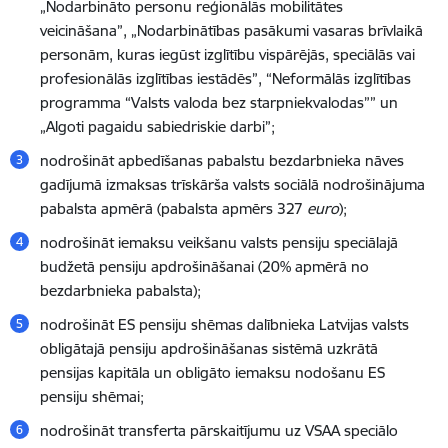
„Nodarbināto personu reģionālās mobilitātes
veicināšana”, „Nodarbinātības pasākumi vasaras brīvlaikā
personām, kuras iegūst izglītību vispārējās, speciālās vai
profesionālās izglītības iestādēs”, “Neformālās izglītības
programma “Valsts valoda bez starpniekvalodas”” un
„Algoti pagaidu sabiedriskie darbi”;
nodrošināt apbedīšanas pabalstu bezdarbnieka nāves
gadījumā izmaksas trīskārša valsts sociālā nodrošinājuma
pabalsta apmērā (pabalsta apmērs 327
euro
);
nodrošināt iemaksu veikšanu valsts pensiju speciālajā
budžetā pensiju apdrošināšanai (20% apmērā no
bezdarbnieka pabalsta);
nodrošināt ES pensiju shēmas dalībnieka Latvijas valsts
obligātajā pensiju apdrošināšanas sistēmā uzkrātā
pensijas kapitāla un obligāto iemaksu nodošanu ES
pensiju shēmai;
nodrošināt transferta pārskaitījumu uz VSAA speciālo