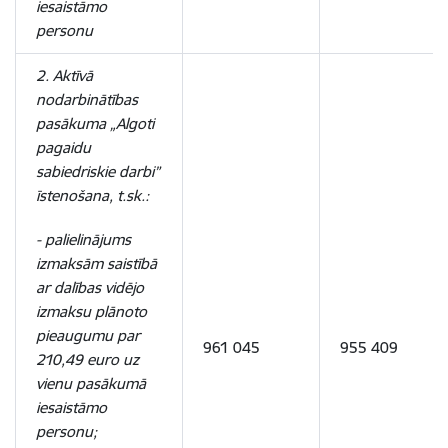
iesaistāmo
personu
2. Aktīvā
nodarbinātības
pasākuma „Algoti
pagaidu
sabiedriskie darbi”
īstenošana, t.sk.:
- palielinājums
izmaksām saistībā
ar dalības vidējo
izmaksu plānoto
pieaugumu par
961 045
955 409
210,49 euro uz
vienu pasākumā
iesaistāmo
personu;