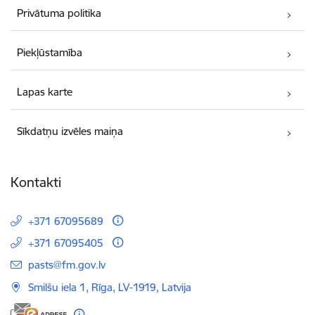
Privātuma politika
Piekļūstamība
Lapas karte
Sīkdatņu izvēles maiņa
Kontakti
+371 67095689
+371 67095405
E-pasts:
pasts@fm.gov.lv
Smilšu iela 1, Rīga, LV-1919, Latvija