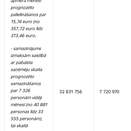
apmēra mēnesī
prognozēto
palielināšanos par
15,74 euro (no
357,72 euro līdz
373,46 euro;
- samazinājums
izmaksām saistībā
ar pabalsta
saņēmēju skaita
prognozēto
samazināšanos
par 7 326
32 831 756
7 720 970
personām vidēji
mēnesī (no 40 881
personas līdz 33
555 personām),
tai skaitā