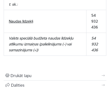
t. sk.:
54
Naudas līdzekļi
932
436
Valsts speciālā budžeta naudas līdzekļu
54
atlikumu izmaiņas (palielinājums (–) vai
932
samazinājums (+))
436
Drukāt lapu
Dalīties