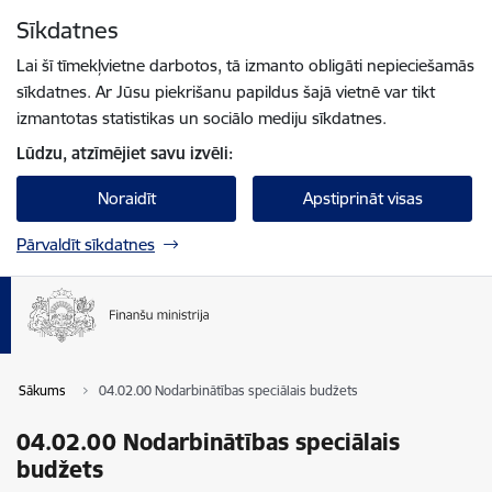
Pāriet uz lapas saturu
Sīkdatnes
Spied
lai meklētu
Enter
Lai šī tīmekļvietne darbotos, tā izmanto obligāti nepieciešamās
sīkdatnes. Ar Jūsu piekrišanu papildus šajā vietnē var tikt
izmantotas statistikas un sociālo mediju sīkdatnes.
Lūdzu, atzīmējiet savu izvēli:
Noraidīt
Apstiprināt visas
Pārvaldīt sīkdatnes
Sākums
04.02.00 Nodarbinātības speciālais budžets
04.02.00 Nodarbinātības speciālais
budžets