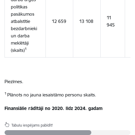
politikas
pasākumos
11
atbalstītie
12 659
13 108
1
945
bezdarbnieki
un darba
meklētāji
1
(skaits)
Piezīmes.
1
Plānots no jauna iesaistāmo personu skaits.
Finansiālie rādītāji no 2020. līdz 2024. gadam
Tabulu iespējams pabīdīt!