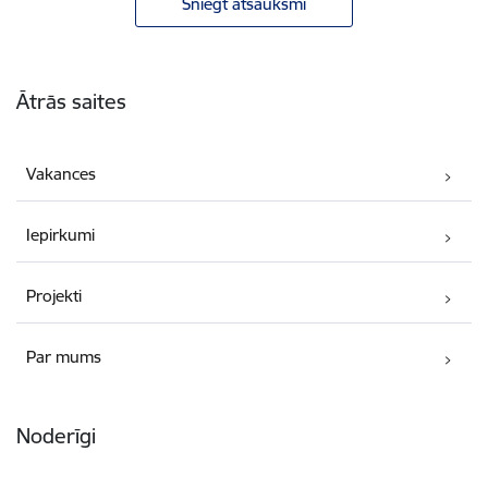
Sniegt atsauksmi
Kājene
Ātrās saites
Vakances
Iepirkumi
Projekti
Par mums
Noderīgi