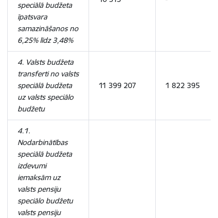
speciālā budžeta
īpatsvara
samazināšanos no
6,25% līdz 3,48%
4. Valsts budžeta
transferti no valsts
speciālā budžeta
11 399 207
1 822 395
uz valsts speciālo
budžetu
4.1.
Nodarbinātības
speciālā budžeta
izdevumi
iemaksām uz
valsts pensiju
speciālo budžetu
valsts pensiju