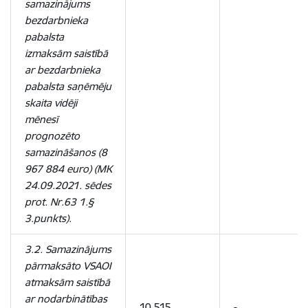
samazinājums
bezdarbnieka
pabalsta
izmaksām saistībā
ar bezdarbnieka
pabalsta saņēmēju
skaita vidēji
mēnesī
prognozēto
samazināšanos (8
967 884 euro) (MK
24.09.2021. sēdes
prot. Nr.63 1.§
3.punkts).
3.2. Samazinājums
pārmaksāto VSAOI
atmaksām saistībā
ar nodarbinātības
10 515
-