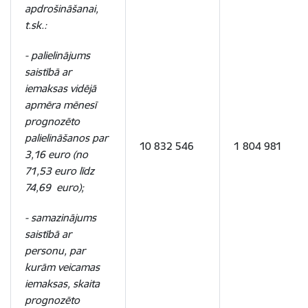
apdrošināšanai,
t.sk.:
- palielinājums
saistībā ar
iemaksas vidējā
apmēra mēnesī
prognozēto
palielināšanos par
10 832 546
1 804 981
3,16 euro (no
71,53 euro līdz
74,69 euro);
- samazinājums
saistībā ar
personu, par
kurām veicamas
iemaksas, skaita
prognozēto