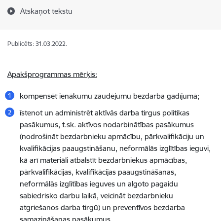
Atskaņot tekstu
Publicēts: 31.03.2022.
Apakšprogrammas mērķis:
kompensēt ienākumu zaudējumu bezdarba gadījumā;
īstenot un administrēt aktīvās darba tirgus politikas
pasākumus, t.sk. aktīvos nodarbinātības pasākumus
(nodrošināt bezdarbnieku apmācību, pārkvalifikāciju un
kvalifikācijas paaugstināšanu, neformālās izglītības ieguvi,
kā arī materiāli atbalstīt bezdarbniekus apmācības,
pārkvalifikācijas, kvalifikācijas paaugstināšanas,
neformālās izglītības ieguves un algoto pagaidu
sabiedrisko darbu laikā, veicināt bezdarbnieku
atgriešanos darba tirgū) un preventīvos bezdarba
samazināšanas pasākumus.