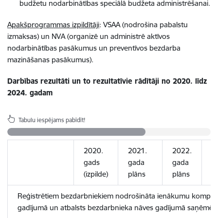
budžetu nodarbinātības speciālā budžeta administrēšanai.
Apakšprogrammas izpildītāji
: VSAA (nodrošina pabalstu
izmaksas) un NVA (organizē un administrē aktīvos
nodarbinātības pasākumus un preventīvos bezdarba
mazināšanas pasākumus).
Darbības rezultāti un to rezultatīvie rādītāji no 2020. līdz
2024. gadam
Tabulu iespējams pabīdīt!
2020.
2021.
2022.
2
gads
gada
gada
g
(izpilde)
plāns
plāns
p
Reģistrētiem bezdarbniekiem nodrošināta ienākumu kompen
gadījumā un atbalsts bezdarbnieka nāves gadījumā
saņēmēj