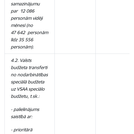
samazinājumu
par 12 086
personām vidēji
mēnesī (no
47 642 personām
līdz 35 556
personām).
4.2. Valsts
budžeta transferti
no nodarbinātības
speciālā budžeta
uz VSAA speciālo
budžetu, t.sk.:
- palielinājums
saistībā ar:
- prioritārā