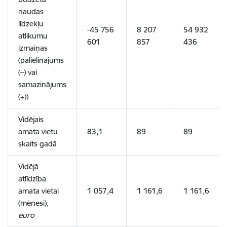
naudas
līdzekļu
-45 756
8 207
54 932
atlikumu
601
857
436
izmaiņas
(palielinājums
(–) vai
samazinājums
(+))
Vidējais
amata vietu
83,1
89
89
skaits gadā
Vidējā
atlīdzība
amata vietai
1 057,4
1 161,6
1 161,6
(mēnesī)
,
euro