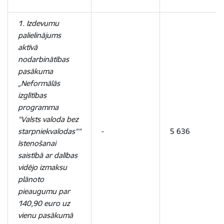
1. Izdevumu
palielinājums
aktīvā
nodarbinātības
pasākuma
„Neformālās
izglītības
programma
"Valsts valoda bez
starpniekvalodas””
-
5 636
īstenošanai
saistībā ar dalības
vidējo izmaksu
plānoto
pieaugumu par
140,90 euro uz
vienu pasākumā