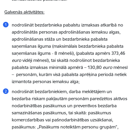
Galvenās aktivitātes:
nodrošināt bezdarbnieka pabalstu izmaksas atkarībā no
apdrošinātās personas apdrošināšanas iemaksu algas,
apdrošināšanas stāža un bezdarbnieka pabalsta
saņemšanas ilguma (maksimālais bezdarbnieka pabalsta
saņemšanas ilgums ˗ 8 mēneši), (pabalsta apmērs 373,46
euro
vidēji mēnesī), tai skaitā nodrošinot bezdarbnieka
pabalsta izmaksas minimālā apmērā – 130,80
euro
mēnesī
– personām, kurām visā pabalsta aprēķina periodā netiek
izmantota personas iemaksu alga;
nodrošināt bezdarbniekiem, darba meklētājiem un
bezdarba riskam pakļautām personām paredzētos aktīvos
nodarbinātības pasākumus un preventīvos bezdarba
samazināšanas pasākumus, tai skaitā: pasākumus
komercdarbības vai pašnodarbinātības uzsākšanai,
pasākumus: „Pasākums noteiktām personu grupām”,