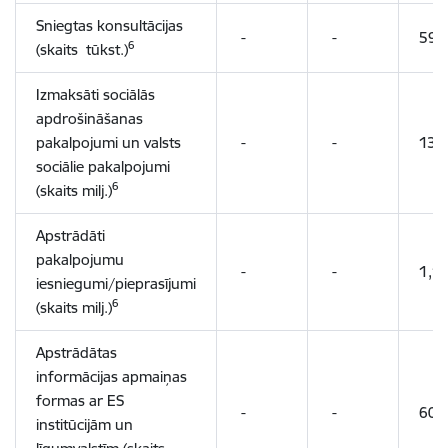
Sniegtas konsultācijas
-
-
592
6
(skaits tūkst.)
Izmaksāti sociālās
apdrošināšanas
pakalpojumi un valsts
-
-
13,
sociālie pakalpojumi
6
(skaits milj.)
Apstrādāti
pakalpojumu
-
-
1,1
iesniegumi/pieprasījumi
6
(skaits milj.)
Apstrādātas
informācijas apmaiņas
formas ar ES
-
-
60
institūcijām un