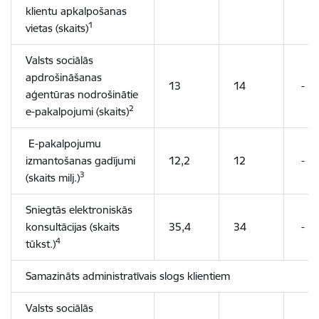
klientu apkalpošanas
1
vietas (skaits)
Valsts sociālās
apdrošināšanas
13
14
-
aģentūras nodrošinātie
2
e-pakalpojumi (skaits)
E-pakalpojumu
izmantošanas gadījumi
12,2
12
-
3
(skaits milj.)
Sniegtās elektroniskās
konsultācijas (skaits
35,4
34
-
4
tūkst.)
Samazināts administratīvais slogs klientiem
Valsts sociālās