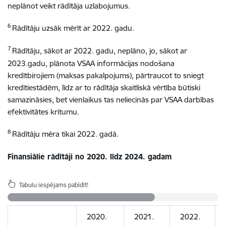
neplānot veikt rādītāja uzlabojumus.
6
Rādītāju uzsāk mērīt ar 2022. gadu.
7
Rādītāju, sākot ar 2022. gadu, neplāno, jo, sākot ar
2023.gadu, plānota VSAA informācijas nodošana
kredītbirojiem (maksas pakalpojums), pārtraucot to sniegt
kredītiestādēm, līdz ar to rādītāja skaitliskā vērtība būtiski
samazināsies, bet vienlaikus tas neliecinās par VSAA darbības
efektivitātes kritumu.
8
Rādītāju mēra tikai 2022. gadā.
Finansiālie rādītāji no 2020. līdz 2024. gadam
Tabulu iespējams pabīdīt!
2020.
2021.
2022.