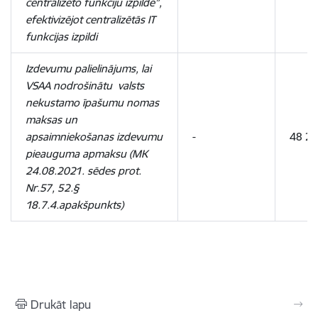
centralizēto funkciju izpilde”,
efektivizējot centralizētās IT
funkcijas izpildi
Izdevumu palielinājums, lai
VSAA nodrošinātu valsts
nekustamo īpašumu nomas
maksas un
apsaimniekošanas izdevumu
-
48 2
pieauguma apmaksu (MK
24.08.2021. sēdes prot.
Nr.57, 52.§
18.7.4.apakšpunkts)
Drukāt lapu