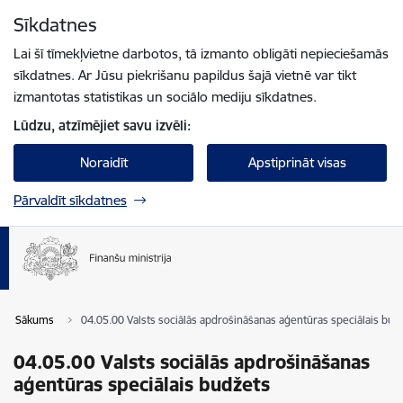
Pāriet uz lapas saturu
Sīkdatnes
Spied
lai meklētu
Enter
Lai šī tīmekļvietne darbotos, tā izmanto obligāti nepieciešamās
sīkdatnes. Ar Jūsu piekrišanu papildus šajā vietnē var tikt
izmantotas statistikas un sociālo mediju sīkdatnes.
Lūdzu, atzīmējiet savu izvēli:
Noraidīt
Apstiprināt visas
Pārvaldīt sīkdatnes
Sākums
04.05.00 Valsts sociālās apdrošināšanas aģentūras speciālais bud
04.05.00 Valsts sociālās apdrošināšanas
aģentūras speciālais budžets