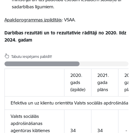
sadarbības līgumiem.
Apakšprogrammas izpildītājs
: VSAA.
Darbības rezultāti un to rezultatīvie rādītāji no 2020. līdz
2024. gadam
Tabulu iespējams pabīdīt!
2020.
2021.
202
gads
gada
gad
(izpilde)
plāns
plān
Efektīva un uz klientu orientēta Valsts sociālās apdrošināša
Valsts sociālās
apdrošināšanas
aģentūras klātienes
34
34
-