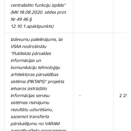
centralizēto funkciju izpilde”
(MK 18.08.2020. sēdes prot.
Nr.49 46.§
12.10.1.apakšpunkts)
Izdevumu palielinājums, lai
VSAA nodrošinātu
“Publiskās pārvaldes
informācijas un
komunikāciju tehnoloģiju
arhitektūras pārvaldības
sistēma (PIKTAPS)” projekta
ietvaros izstrādāto
Informācijas servisu
-
2 250
sistēmas risinājumu
rezultātu uzturēšanu,
saņemot transferta
pārskaitījumu no VARAM
pamatbudžeta programmas