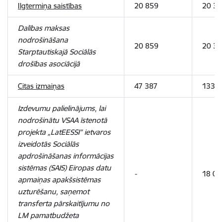
Ilgtermiņa saistības
20 859
20 31
Dalības maksas
nodrošināšana
20 859
20 31
Starptautiskajā Sociālās
drošības asociācijā
Citas izmaiņas
47 387
133 5
Izdevumu palielinājums, lai
nodrošinātu VSAA īstenotā
projekta „LatEESSI” ietvaros
izveidotās Sociālās
apdrošināšanas informācijas
sistēmas (SAIS) Eiropas datu
-
18 02
apmaiņas apakšsistēmas
uzturēšanu, saņemot
transferta pārskaitījumu no
LM pamatbudžeta