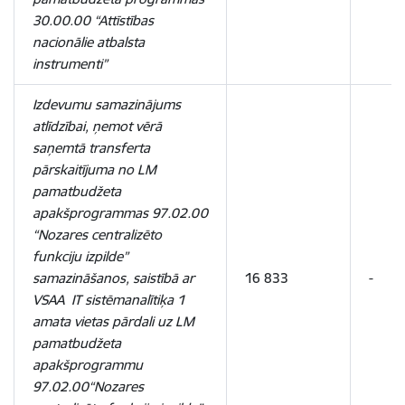
30.00.00 “Attīstības
nacionālie atbalsta
instrumenti”
Izdevumu samazinājums
atlīdzībai, ņemot vērā
saņemtā transferta
pārskaitījuma no LM
pamatbudžeta
apakšprogrammas 97.02.00
“Nozares centralizēto
funkciju izpilde”
samazināšanos, saistībā ar
16 833
-
VSAA IT sistēmanalītiķa 1
amata vietas pārdali uz LM
pamatbudžeta
apakšprogrammu
97.02.00“Nozares