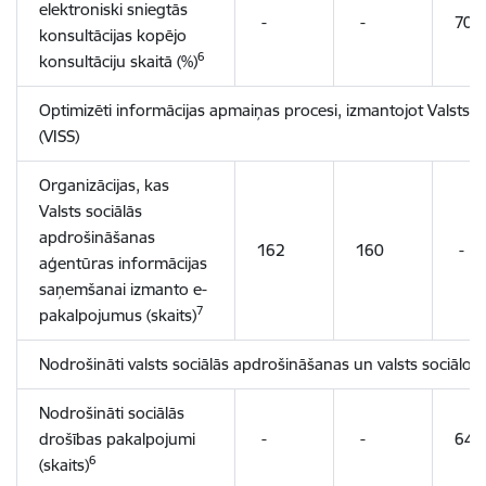
elektroniski sniegtās
-
-
70,
konsultācijas kopējo
6
konsultāciju skaitā (%)
Optimizēti informācijas apmaiņas procesi, izmantojot Valsts i
(VISS)
Organizācijas, kas
Valsts sociālās
apdrošināšanas
162
160
-
aģentūras informācijas
saņemšanai izmanto e-
7
pakalpojumus (skaits)
Nodrošināti valsts sociālās apdrošināšanas un valsts sociālo
Nodrošināti sociālās
drošības pakalpojumi
-
-
64
6
(skaits)