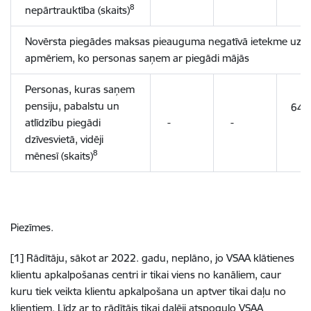
8
nepārtrauktība (skaits)
Novērsta piegādes maksas pieauguma negatīvā ietekme uz pen
apmēriem, ko personas saņem ar piegādi mājās
Personas, kuras saņem
pensiju, pabalstu un
64 
atlīdzību piegādi
-
-
dzīvesvietā, vidēji
8
mēnesī (skaits)
Piezīmes.
[1]
Rādītāju, sākot ar 2022. gadu, neplāno, jo VSAA klātienes
klientu apkalpošanas centri ir tikai viens no kanāliem, caur
kuru tiek veikta klientu apkalpošana un aptver tikai daļu no
klientiem. Līdz ar to rādītājs tikai daļēji atspoguļo VSAA