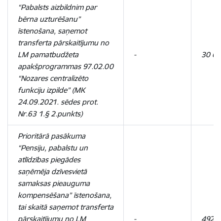
“Pabalsts aizbildnim par
bērna uzturēšanu”
īstenošana, saņemot
transferta pārskaitījumu no
LM pamatbudžeta
-
30 67
apakšprogrammas 97.02.00
“Nozares centralizēto
funkciju izpilde” (MK
24.09.2021. sēdes prot.
Nr.63 1.§ 2.punkts)
Prioritārā pasākuma
“Pensiju, pabalstu un
atlīdzības piegādes
saņēmēja dzīvesvietā
samaksas pieauguma
kompensēšana” īstenošana,
tai skaitā saņemot
transferta
pārskaitījumu no LM
-
492 