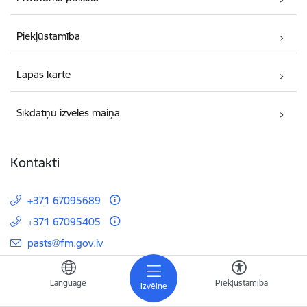
Piekļūstamība
Lapas karte
Sīkdatņu izvēles maiņa
Kontakti
+371 67095689
+371 67095405
E-pasts:
pasts@fm.gov.lv
Smilšu iela 1, Rīga, LV-1919, Latvija
Language
Piekļūstamība
Izvēlne