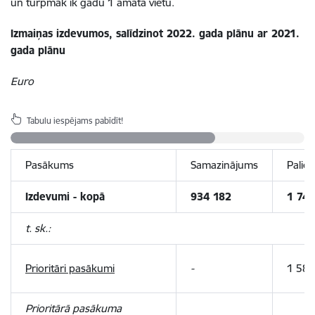
un turpmāk ik gadu 1 amata vietu.
Izmaiņas izdevumos, salīdzinot 2022. gada plānu ar 2021.
gada plānu
Euro
Tabulu iespējams pabīdīt!
Pasākums
Samazinājums
Paliel
Izdevumi - kopā
934 182
1 742
t. sk.:
Prioritāri pasākumi
-
1 588
Prioritārā pasākuma