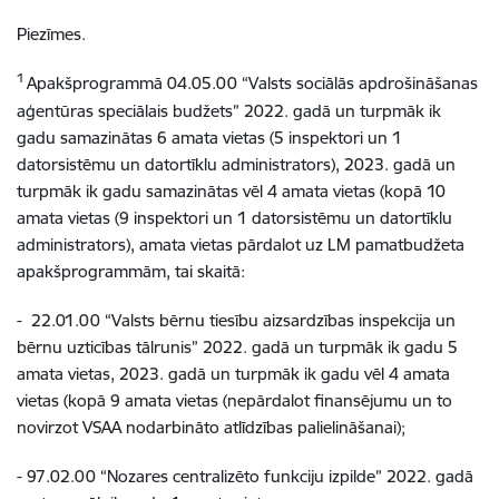
Piezīmes.
1
Apakšprogrammā 04.05.00 “Valsts sociālās apdrošināšanas
aģentūras speciālais budžets” 2022. gadā un turpmāk ik
gadu samazinātas 6 amata vietas (5 inspektori un 1
datorsistēmu un datortīklu administrators), 2023. gadā un
turpmāk ik gadu samazinātas vēl 4 amata vietas (kopā 10
amata vietas (9 inspektori un 1 datorsistēmu un datortīklu
administrators), amata vietas pārdalot uz LM pamatbudžeta
apakšprogrammām, tai skaitā:
- 22.01.00 “Valsts bērnu tiesību aizsardzības inspekcija un
bērnu uzticības tālrunis” 2022. gadā un turpmāk ik gadu 5
amata vietas, 2023. gadā un turpmāk ik gadu vēl 4 amata
vietas (kopā 9 amata vietas (nepārdalot finansējumu un to
novirzot VSAA nodarbināto atlīdzības palielināšanai);
- 97.02.00 “Nozares centralizēto funkciju izpilde” 2022. gadā