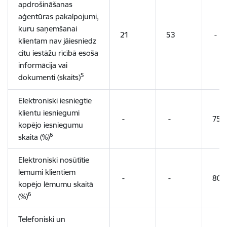
apdrošināšanas
aģentūras pakalpojumi,
kuru saņemšanai
21
53
-
klientam nav jāiesniedz
citu iestāžu rīcībā esoša
informācija vai
5
dokumenti (skaits)
Elektroniski iesniegtie
klientu iesniegumi
-
-
75,
kopējo iesniegumu
6
skaitā (%)
Elektroniski nosūtītie
lēmumi klientiem
-
-
80,
kopējo lēmumu skaitā
6
(%)
Telefoniski un