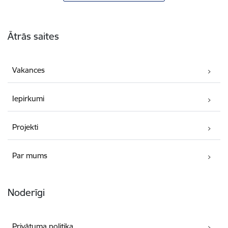
Kājene
Ātrās saites
Vakances
Iepirkumi
Projekti
Par mums
Noderīgi
Privātuma politika