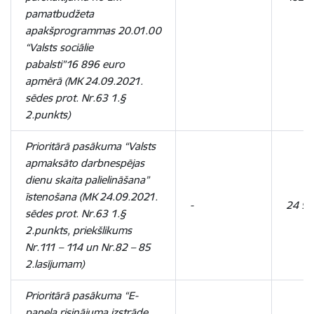
pamatbudžeta
apakšprogrammas 20.01.00
“Valsts sociālie
pabalsti”16 896 euro
apmērā
(MK 24.09.2021.
sēdes prot. Nr.63 1.§
2.punkts)
Prioritārā pasākuma “Valsts
apmaksāto darbnespējas
dienu skaita palielināšana”
īstenošana (MK 24.09.2021.
-
24 9
sēdes prot. Nr.63 1.§
2.punkts, priekšlikums
Nr.111 – 114 un Nr.82 – 85
2.lasījumam)
Prioritārā pasākuma “E-
paneļa risinājuma izstrāde