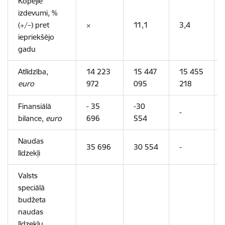
Kopējie
izdevumi
, %
(+/–) pret
×
11,1
3,4
iepriekšējo
gadu
Atlīdzība,
14 223
15 447
15 455
euro
972
095
218
Finansiālā
- 35
-30
-
bilance,
euro
696
554
Naudas
35 696
30 554
-
līdzekļi
Valsts
speciālā
budžeta
naudas
līdzekļu