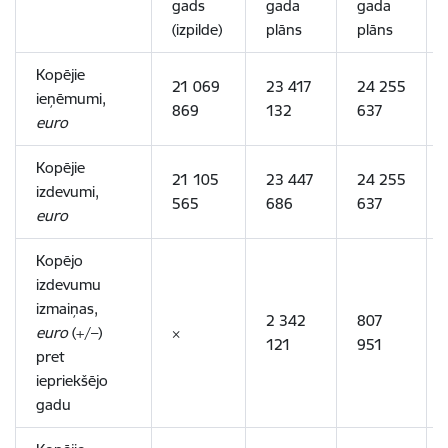
gads
gada
gada
(izpilde)
plāns
plāns
Kopējie
21 069
23 417
24 255
ieņēmumi,
869
132
637
euro
Kopējie
21 105
23 447
24 255
izdevumi,
565
686
637
euro
Kopējo
izdevumu
izmaiņas,
2 342
807
euro
(+/–)
×
121
951
pret
iepriekšējo
gadu