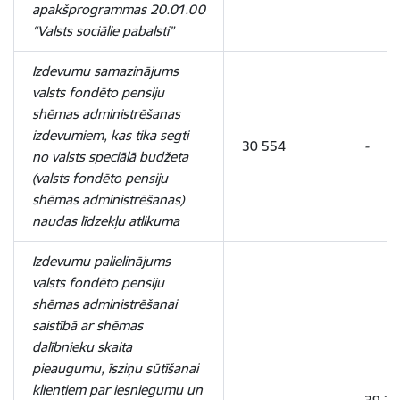
apakšprogrammas 20.01.00
“Valsts sociālie pabalsti”
Izdevumu samazinājums
valsts fondēto pensiju
shēmas administrēšanas
izdevumiem, kas tika segti
30 554
-
no valsts speciālā budžeta
(valsts fondēto pensiju
shēmas administrēšanas)
naudas līdzekļu atlikuma
Izdevumu palielinājums
valsts fondēto pensiju
shēmas administrēšanai
saistībā ar shēmas
dalībnieku skaita
pieaugumu, īsziņu sūtīšanai
klientiem par iesniegumu un