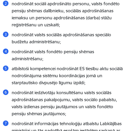
nodrošināt sociāli apdrošināto personu, valsts fondēto
pensiju shēmas dalībnieku, sociālās apdrošināšanas
iemaksu un personu apdrošināšanas (darba) stāžu
reģistrēšanu un uzskaiti;
nodrošināt valsts sociālās apdrošināšanas speciālo
budžetu administrēšanu;
nodrošināt valsts fondēto pensiju shēmas
administrēšanu;
atbilstoši kompetencei nodrošināt ES tiesību aktu sociālā
nodrošinājuma sistēmu koordinācijas jomā un
starptautisko divpusējo līgumu izpildi;
nodrošināt iedzīvotāju konsultēšanu valsts sociālās
apdrošināšanas pakalpojumu, valsts sociālo pabalstu,
valsts izdienas pensiju jautājumos un valsts fondēto
pensiju shēmas jautājumos;
nodrošināt informācijas tehnoloģiju atbalstu Labklājības
ministrijai un tās padotībā esošām iestādēm saskaņā ar