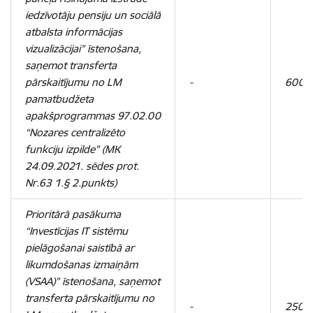
iedzīvotāju pensiju un sociālā
atbalsta informācijas
vizualizācijai” īstenošana,
saņemot transferta
pārskaitījumu no LM
-
600 
pamatbudžeta
apakšprogrammas 97.02.00
“Nozares centralizēto
funkciju izpilde” (MK
24.09.2021. sēdes prot.
Nr.63 1.§ 2.punkts)
Prioritārā pasākuma
“Investīcijas IT sistēmu
pielāgošanai saistībā ar
likumdošanas izmaiņām
(VSAA)” īstenošana, saņemot
transferta pārskaitījumu no
-
250 