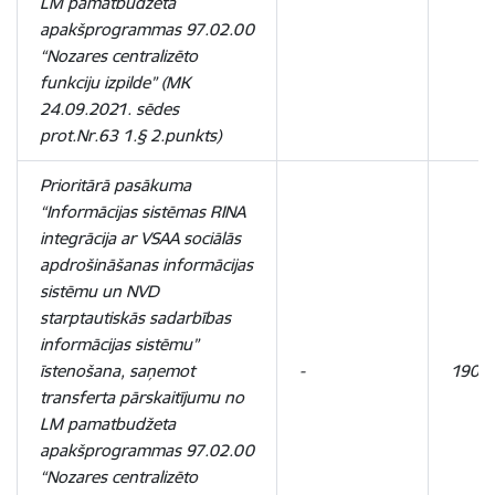
LM pamatbudžeta
apakšprogrammas 97.02.00
“Nozares centralizēto
funkciju izpilde” (MK
24.09.2021. sēdes
prot.Nr.63 1.§ 2.punkts)
Prioritārā pasākuma
“Informācijas sistēmas RINA
integrācija ar VSAA sociālās
apdrošināšanas informācijas
sistēmu un NVD
starptautiskās sadarbības
informācijas sistēmu”
īstenošana, saņemot
-
190 
transferta pārskaitījumu no
LM pamatbudžeta
apakšprogrammas 97.02.00
“Nozares centralizēto