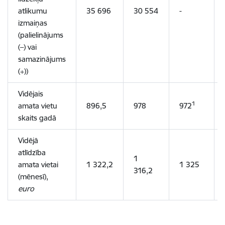
atlikumu
35 696
30 554
-
izmaiņas
(palielinājums
(–) vai
samazinājums
(+))
Vidējais
1
amata vietu
896,5
978
972
skaits gadā
Vidējā
atlīdzība
1
amata vietai
1 322,2
1 325
316,2
(mēnesī)
,
euro