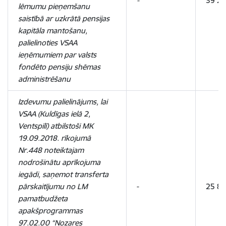
-
39 2
lēmumu pieņemšanu
saistībā ar uzkrātā pensijas
kapitāla mantošanu,
palielinoties VSAA
ieņēmumiem par valsts
fondēto pensiju shēmas
administrēšanu
Izdevumu palielinājums, lai
VSAA (Kuldīgas ielā 2,
Ventspilī) atbilstoši MK
19.09.2018. rīkojumā
Nr.448 noteiktajam
nodrošinātu aprīkojuma
iegādi, saņemot transferta
pārskaitījumu no LM
-
25 8
pamatbudžeta
apakšprogrammas
97.02.00 “Nozares