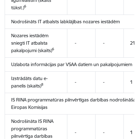
līgumvalstīm (skaits
6
tūkst.)
Nodrošināts IT atbalsts labklājības nozares iestādēm
Nozares iestādēm
sniegti IT atbalsta
-
-
21
6
pakalpojumi (skaits)
Uzlabota informācijas par VSAA datiem un pakalpojumiem pie
Izstrādāts datu e-
-
-
1
8
panelis (skaits)
IS RINA programmatūras pilnvērtīgas darbības nodrošināšan
Eiropas Komisijas
Nodrošināta IS RINA
programmatūras
-
-
1
pilnvērtīga darbības