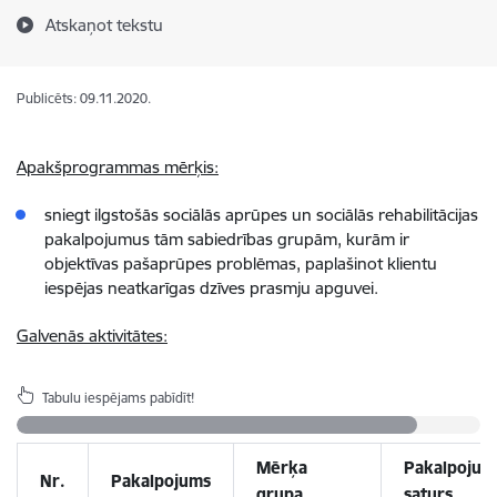
Atskaņot tekstu
Publicēts: 09.11.2020.
Apakšprogrammas mērķis:
sniegt ilgstošās sociālās aprūpes un sociālās rehabilitācijas
pakalpojumus tām sabiedrības grupām, kurām ir
objektīvas pašaprūpes problēmas, paplašinot klientu
iespējas neatkarīgas dzīves prasmju apguvei.
Galvenās aktivitātes:
Tabulu iespējams pabīdīt!
Mērķa
Pakalpojum
Nr.
Pakalpojums
grupa
saturs