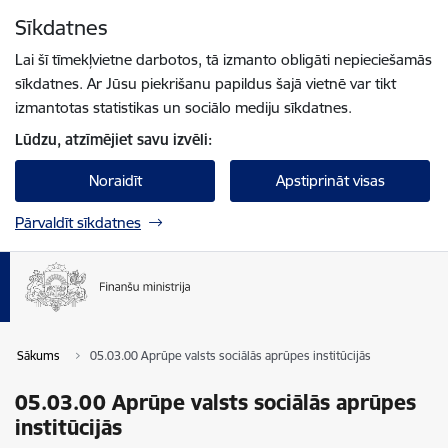
Pāriet uz lapas saturu
Sīkdatnes
Spied
lai meklētu
Enter
Lai šī tīmekļvietne darbotos, tā izmanto obligāti nepieciešamās
sīkdatnes. Ar Jūsu piekrišanu papildus šajā vietnē var tikt
izmantotas statistikas un sociālo mediju sīkdatnes.
Lūdzu, atzīmējiet savu izvēli:
Noraidīt
Apstiprināt visas
Pārvaldīt sīkdatnes
Sākums
05.03.00 Aprūpe valsts sociālās aprūpes institūcijās
05.03.00 Aprūpe valsts sociālās aprūpes
institūcijās