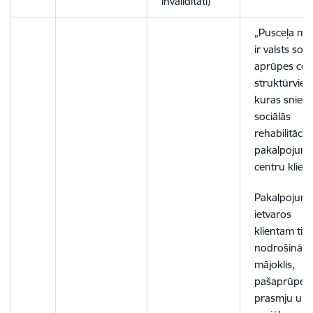
invaliditāti)
„Pusceļa mā
ir valsts soci
aprūpes cen
struktūrvien
kuras snied
sociālās
rehabilitācija
pakalpojum
centru klien
Pakalpojum
ietvaros
klientam tie
nodrošināts
mājoklis,
pašaprūpes
prasmju un