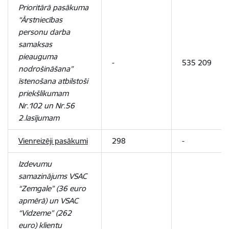
Prioritārā pasākuma
“
Ārstniecības
personu darba
samaksas
pieauguma
-
535 209
nodrošināšana
”
īstenošana atbilstoši
priekšlikumam
Nr.102 un Nr.56
2.lasījumam
Vienreizēji pasākumi
298
-
Izdevumu
samazinājums VSAC
“Zemgale” (36 euro
apmērā) un VSAC
“Vidzeme” (262
euro) klientu