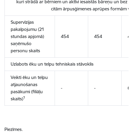
kuri strādā ar bērniem un aktīvi iesaistās bāreņu un bez 
citām ārpusģimenes aprūpes formām vai 
Supervīzijas
pakalpojumu (21
stundas apjomā)
454
454
45
saņēmušo
personu skaits
Uzlabots ēku un telpu tehniskais stāvoklis
Veikti ēku un telpu
atjaunošanas
-
-
6
pasākumi (filiāļu
1
skaits)
Piezīmes.