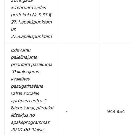
2019.gada
5.februāra sēdes
protokola Nr.5 33.§
27.1.apakšpunktam
un
27.3.apakšpunktam
Izdevumu
palielinājums
prioritārā pasākuma
“Pakalpojumu
kvalitātes
paaugstināšana
valsts sociālās
aprūpes centros”
īstenošanai, pārdalot
-
944 854
līdzekļus no
apakšprogrammas
20.01.00 “Valsts