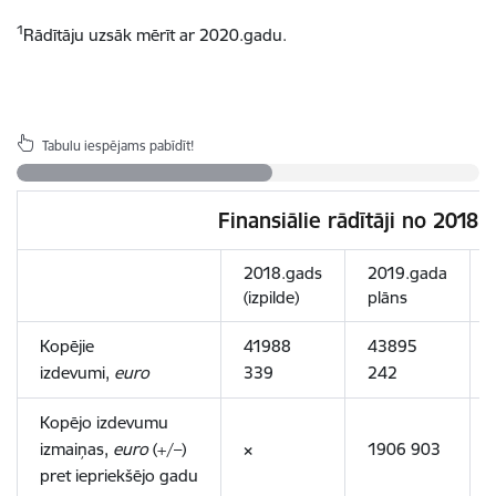
1
Rādītāju uzsāk mērīt ar 2020.gadu.
Tabulu iespējams pabīdīt!
Finansiālie rādītāji no 2018
2018.gads
2019.gada
(izpilde)
plāns
Kopējie
41988
43895
izdevumi,
euro
339
242
Kopējo izdevumu
izmaiņas,
euro
(+/–)
×
1906 903
pret iepriekšējo gadu