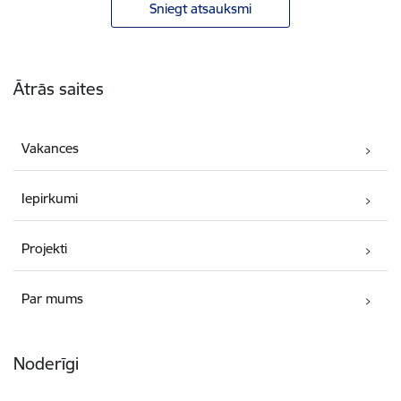
Sniegt atsauksmi
Kājene
Ātrās saites
Vakances
Iepirkumi
Projekti
Par mums
Noderīgi