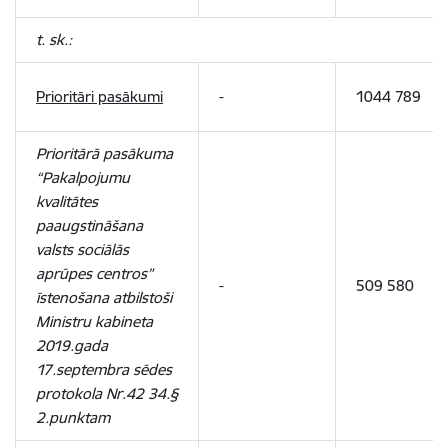
t. sk.:
Prioritāri pasākumi
-
1044 789
Prioritārā pasākuma
“Pakalpojumu
kvalitātes
paaugstināšana
valsts sociālās
aprūpes centros”
-
509 580
īstenošana atbilstoši
Ministru kabineta
2019.gada
17.septembra sēdes
protokola Nr.42 34.§
2.punktam