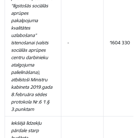
“Ilgstošās sociālās
aprūpes
pakalpojuma
kvalitātes
uzlabošana”
īstenošanai (valsts
-
1604 330
sociālās aprūpes
centru darbinieku
atalgojuma
palielināšana),
atbilstoši Ministru
kabineta 2019.gada
8.februāra sēdes
protokola Nr.6 1.§
3.punktam
Iekšējā līdzekļu
pārdale starp
budžeta