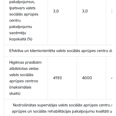
pakalpojumus,
īpatsvars valsts
3,0
3,0
3,
sociālās aprūpes
centru
pakalpojumu
saņēmēju
kopskaitā (%)
Efektīva un klientorientēta valsts sociālās aprūpes centru dar
Higiēnas prasībām
atbilstošas vietas
valsts sociālās
4193
4000
4
aprūpes centros
(maksimālais
skaits)
Nodrošinātas supervīzijas valsts sociālās aprūpes centru dar
aprūpes un sociālās rehabilitācijas pakalpojumu kvalitāti un 