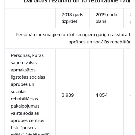
Darbības rezultāti un to rezultatīvie rādī
2018.gads
2019.gada
20
(izpilde)
plāns
pl
Personām ar smagiem un ļoti smagiem garīga rakstura trau
aprūpes un sociālās rehabilitācij
Personas, kuras
saņem valsts
apmaksātos
ilgstošās sociālās
aprūpes un
sociālās
3 989
4 054
4 
rehabilitācijas
pakalpojumus
valsts sociālās
aprūpes centros,
t.sk. “pusceļa
mājās” (vidēji gadā)