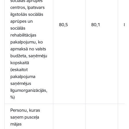
sociālās aprūpes
centros, īpatsvars
ilgstošās sociālās
aprūpes un
80,5
80,1
80
sociālās
rehabilitācijas
pakalpojumu, ko
apmaksā no valsts
budžeta, saņēmēju
kopskaitā
(ieskaitot
pakalpojuma
saņēmējus
līgumorganizācijās,
%)
Personu, kuras
saņem pusceļa
mājas