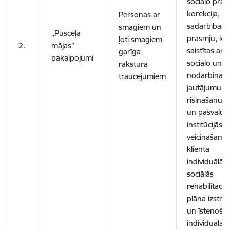
sociālo pras
korekcija,
Personas ar
sadarbības
smagiem un
„Pusceļa
prasmju, ka
ļoti smagiem
2.
mājas”
saistītas ar
garīga
pakalpojumi
sociālo un
rakstura
nodarbinātī
traucējumiem
jautājumu
risināšanu v
un pašvaldī
institūcijās,
veicināšana,
klienta
individuālā
sociālās
rehabilitācija
plāna izstrā
un īstenoša
individuāla