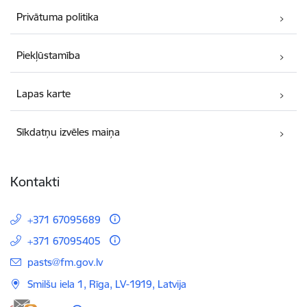
Privātuma politika
Piekļūstamība
Lapas karte
Sīkdatņu izvēles maiņa
Kontakti
+371 67095689
+371 67095405
E-pasts:
pasts@fm.gov.lv
Smilšu iela 1, Rīga, LV-1919, Latvija