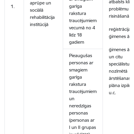
atbalsts klie
aprūpe un
garīga
1.
problēmu
sociālā
rakstura
risināšanā,
rehabilitācija
traucējumiem
institūcijā
vecumā no 4
reģistrācija 
līdz 18
ģimenes ārs
gadiem
ģimenes ārs
Pieaugušas
un citu
personas ar
speciālistu
smagiem
nozīmētā
garīga
ārstēšanas
rakstura
plāna izpilde
traucējumiem
u.c.
un
neredzīgas
personas
(personas ar
I un II grupas