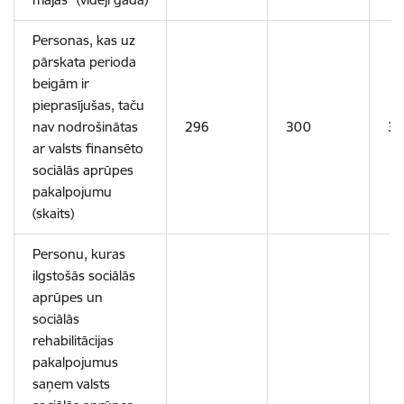
Personas, kas uz
pārskata perioda
beigām ir
pieprasījušas, taču
nav nodrošinātas
296
300
3
ar valsts finansēto
sociālās aprūpes
pakalpojumu
(skaits)
Personu, kuras
ilgstošās sociālās
aprūpes un
sociālās
rehabilitācijas
pakalpojumus
saņem valsts