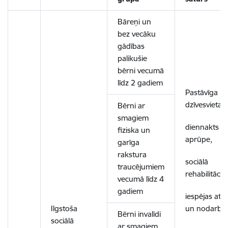
Bāreņi un
bez vecāku
gādības
palikušie
bērni vecumā
līdz 2 gadiem
Pastāvīga
dzīvesvieta,
Bērni ar
smagiem
diennakts
fiziska un
aprūpe,
garīga
rakstura
sociālā
traucējumiem
rehabilitācija
vecumā līdz 4
gadiem
iespējas atp
Ilgstoša
un nodarbī
Bērni invalīdi
sociālā
ar smagiem