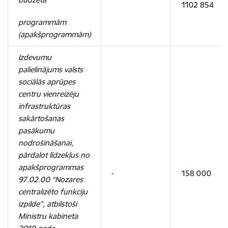
1102 854
programmām
(apakšprogrammām)
Izdevumu
palielinājums valsts
sociālās aprūpes
centru vienreizēju
infrastruktūras
sakārtošanas
pasākumu
nodrošināšanai,
pārdalot līdzekļus no
apakšprogrammas
-
158 000
97.02.00 “Nozares
centralizēto funkciju
izpilde”, atbilstoši
Ministru kabineta