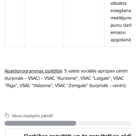
atbalsta
sniegšana d
meklējumos
jaunu darba
iemaņu
apgūšanā.
Apakšprogrammas izpildītāji
: 5 valsts sociālās aprūpes centri
(turpmāk – VSAC) – VSAC “Kurzeme”, VSAC “Latgale”, VSAC
“Rīga”, VSAC “Vidzeme”, VSAC “Zemgale” (turpmāk – centri).
Tabulu iespējams pabīdīt!