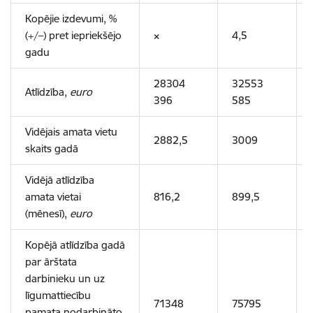
Kopējie izdevumi, %
(+/–) pret iepriekšējo
×
4,5
gadu
28304
32553
Atlīdzība,
euro
396
585
Vidējais amata vietu
2882,5
3009
skaits gadā
Vidējā atlīdzība
amata vietai
816,2
899,5
(mēnesī),
euro
Kopējā atlīdzība gadā
par ārštata
darbinieku un uz
līgumattiecību
71348
75795
pamata nodarbināto,