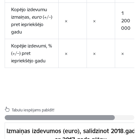
Kopējo izdevumu
1
izmaiņas,
euro
(+/–)
×
×
200
pret iepriekšējo
000
gadu
Kopējie izdevumi, %
(+/–) pret
×
×
×
iepriekšējo gadu
Tabulu iespējams pabīdīt!
Izmaiņas izdevumos (euro), salīdzinot 2018.gada