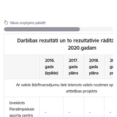
Tabulu iespējams pabīdīt!
Darbības rezultāti un to rezultatīvie rādītāji
2020.gadam
2016.
2017.
2018.
201
gads
gada
gada
gad
(izpilde)
plāns
plāns
pro
Ar valsts līdzfinansējumu tiek īstenots valsts nozīmes spo
attīstības projekts
Izveidots
Paralimpiskais
-
-
-
-
sporta centrs