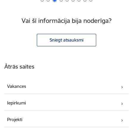
Vai šī informācija bija noderīga?
Sniegt atsauksmi
Kājene
Ātrās saites
Vakances
Iepirkumi
Projekti