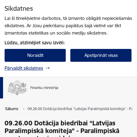
Pāriet uz lapas saturu
Sīkdatnes
Spied
lai meklētu
Enter
Lai šī tīmekļvietne darbotos, tā izmanto obligāti nepieciešamās
sīkdatnes. Ar Jūsu piekrišanu papildus šajā vietnē var tikt
izmantotas statistikas un sociālo mediju sīkdatnes.
Lūdzu, atzīmējiet savu izvēli:
Noraidīt
Apstiprināt visas
Pārvaldīt sīkdatnes
Sākums
09.26.00 Dotācija biedrībai “Latvijas Paralimpiskā komiteja” - Para
09.26.00 Dotācija biedrībai “Latvijas
Paralimpiskā komiteja” - Paralimpiskā