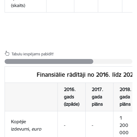
(skaits)
Tabulu iespējams pabīdīt!
Finansiālie rādītāji no 2016. līdz 20
2016.
2017.
2018.
gads
gada
gada
(izpilde)
plāns
plāns
1
Kopējie
-
-
200
izdevumi,
euro
000