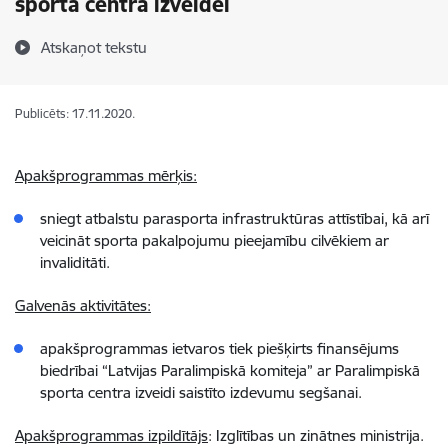
sporta centra izveidei
Atskaņot tekstu
Publicēts: 17.11.2020.
Apakšprogrammas mērķis:
sniegt atbalstu parasporta infrastruktūras attīstībai, kā arī
veicināt sporta pakalpojumu pieejamību cilvēkiem ar
invaliditāti.
Galvenās aktivitātes:
apakšprogrammas ietvaros tiek piešķirts finansējums
biedrībai “Latvijas Paralimpiskā komiteja” ar Paralimpiskā
sporta centra izveidi saistīto izdevumu segšanai.
Apakšprogrammas izpildītājs
: Izglītības un zinātnes ministrija.