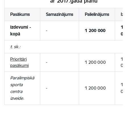
ar 2017.gada plānu
Pasākums
Samazinājums
Palielinājums
Iz
Izdevumi -
1 
-
1 200 000
kopā
00
t. sk.:
Prioritāri
1 
-
1 200 000
pasākumi
00
Paralimpiskā
sporta
1 
-
1 200 000
centra
00
izveide.