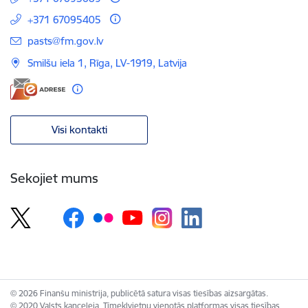
+371 67095405
E-pasts:
pasts@fm.gov.lv
Smilšu iela 1, Rīga, LV-1919, Latvija
Visi kontakti
Sekojiet mums
© 2026 Finanšu ministrija, publicētā satura visas tiesības aizsargātas.
© 2020 Valsts kanceleja, Tīmekļvietņu vienotās platformas visas tiesības