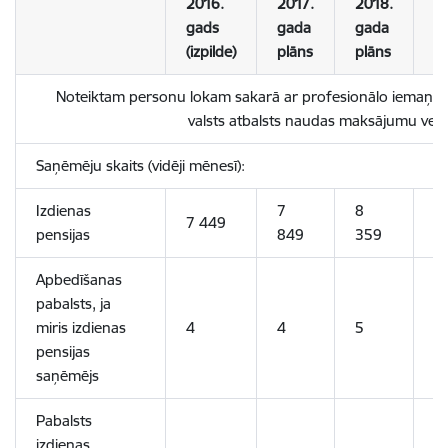
2016.
2017.
2018.
2
gads
gada
gada
g
(izpilde)
plāns
plāns
p
Noteiktam personu lokam sakarā ar profesionālo iemaņu
valsts atbalsts naudas maksājumu vei
Saņēmēju skaits (vidēji mēnesī):
Izdienas
7
8
7 449
8
pensijas
849
359
Apbedīšanas
pabalsts, ja
miris izdienas
4
4
5
5
pensijas
saņēmējs
Pabalsts
izdienas