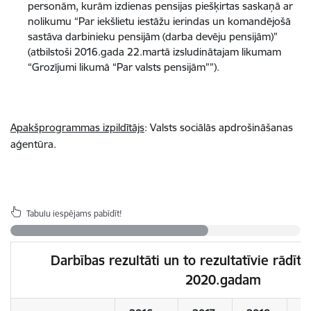
personām, kurām izdienas pensijas piešķirtas saskaņā ar
nolikumu “Par iekšlietu iestāžu ierindas un komandējošā
sastāva darbinieku pensijām (darba devēju pensijām)”
(atbilstoši 2016.gada 22.martā izsludinātajam likumam
“Grozījumi likumā “Par valsts pensijām””).
Apakšprogrammas izpildītājs
: Valsts sociālās apdrošināšanas
aģentūra.
Tabulu iespējams pabīdīt!
Darbības rezultāti un to rezultatīvie rādītāj
2020.gadam