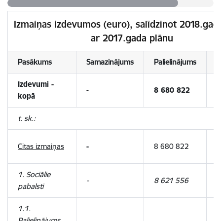
Izmaiņas izdevumos (euro), salīdzinot 2018.gad
ar 2017.gada plānu
Pasākums
Samazinājums
Palielinājums
I
Izdevumi -
8
-
8 680 822
kopā
8
t. sk.:
8
Citas izmaiņas
-
8 680 822
8
1. Sociālie
8
-
8 621 556
pabalsti
5
1.1.
Palielinājums