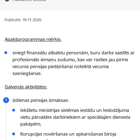
Publicēts: 19.11.2020.
Apakšprogrammas mērķis:
sniegt finansiālu atbalstu personām, kuru darbs saistīts ar
profesionālo iemaņu zudumu, kas var rasties jau pirms
vecuma pensijas piešķiršanai noteiktā vecuma
sasniegšanas.
Galvenās aktivitātes:
izdienas pensijas izmaksas:
Iekšlietu ministrijas sistēmas iestāžu un Ieslodzījuma
vietu pārvaldes darbiniekiem ar speciālajām dienesta
pakāpēm;
Korupcijas novēršanas un apkarošanas biroja