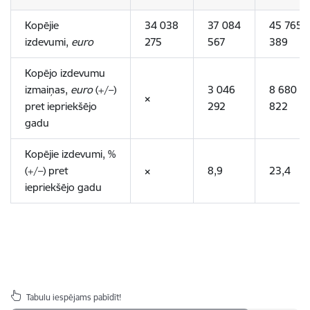
Kopējie
34 038
37 084
45 765
izdevumi,
euro
275
567
389
Kopējo izdevumu
izmaiņas,
euro
(+/–)
3 046
8 680
×
pret iepriekšējo
292
822
gadu
Kopējie izdevumi, %
(+/–) pret
×
8,9
23,4
iepriekšējo gadu
Tabulu iespējams pabīdīt!