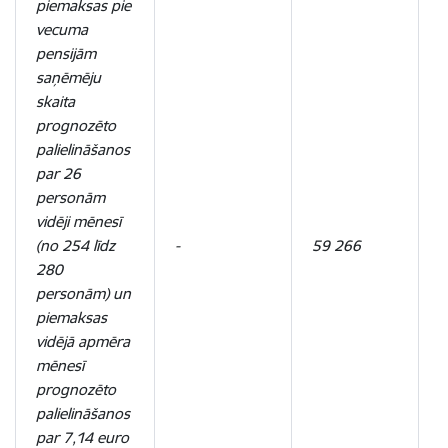
piemaksas pie
vecuma
pensijām
saņēmēju
skaita
prognozēto
palielināšanos
par 26
personām
vidēji mēnesī
(no 254 līdz
-
59 266
5
280
personām) un
piemaksas
vidējā apmēra
mēnesī
prognozēto
palielināšanos
par 7,14 euro