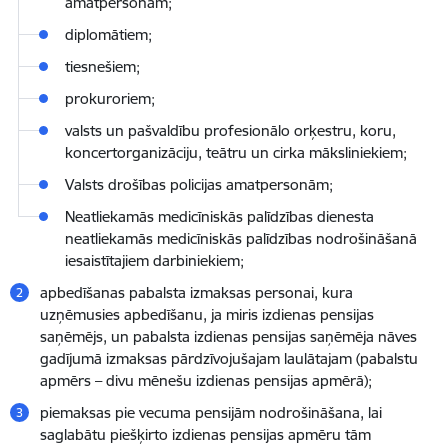
amatpersonām;
diplomātiem;
tiesnešiem;
prokuroriem;
valsts un pašvaldību profesionālo orķestru, koru,
koncertorganizāciju, teātru un cirka māksliniekiem;
Valsts drošības policijas amatpersonām;
Neatliekamās medicīniskās palīdzības dienesta
neatliekamās medicīniskās palīdzības nodrošināšanā
iesaistītajiem darbiniekiem;
apbedīšanas pabalsta izmaksas personai, kura
uzņēmusies apbedīšanu, ja miris izdienas pensijas
saņēmējs, un pabalsta izdienas pensijas saņēmēja nāves
gadījumā izmaksas pārdzīvojušajam laulātajam (pabalstu
apmērs – divu mēnešu izdienas pensijas apmērā);
piemaksas pie vecuma pensijām nodrošināšana, lai
saglabātu piešķirto izdienas pensijas apmēru tām