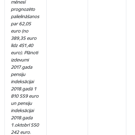
mēnesī
prognozēto
palielināšanos
par 62,05
euro (no
389,35 euro
līdz 451,40
euro). Plānoti
izdevumi
2017.gada
pensiju
indeksācijai
2018.gadā 1
810 559 euro
un pensiju
indeksācijai
2018.gada
1.oktobrī 550
242 euro.