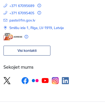
+371 67095689
+371 67095405
E-pasts:
pasts@fm.gov.lv
Smilšu iela 1, Rīga, LV-1919, Latvija
Visi kontakti
Sekojiet mums