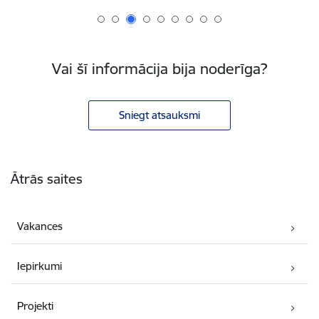
Vai šī informācija bija noderīga?
Sniegt atsauksmi
Kājene
Ātrās saites
Vakances
Iepirkumi
Projekti