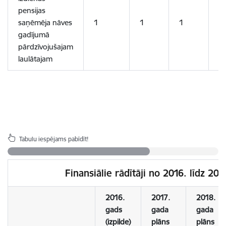
pensijas
saņēmēja nāves
1
1
1
1
gadījumā
pārdzīvojušajam
laulātajam
Tabulu iespējams pabīdīt!
Finansiālie rādītāji no 2016. līdz 2
2016.
2017.
2018.
gads
gada
gada
(izpilde)
plāns
plāns