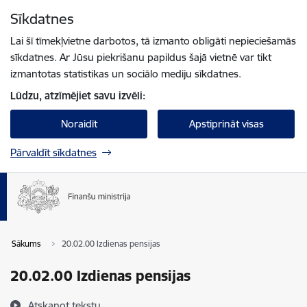
Pāriet uz lapas saturu
Sīkdatnes
Spied
lai meklētu
Enter
Lai šī tīmekļvietne darbotos, tā izmanto obligāti nepieciešamās
sīkdatnes. Ar Jūsu piekrišanu papildus šajā vietnē var tikt
izmantotas statistikas un sociālo mediju sīkdatnes.
Lūdzu, atzīmējiet savu izvēli:
Noraidīt
Apstiprināt visas
Pārvaldīt sīkdatnes
Sākums
20.02.00 Izdienas pensijas
20.02.00 Izdienas pensijas
Atskaņot tekstu