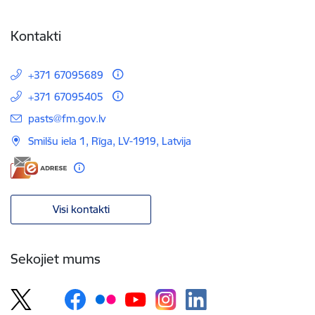
Kontakti
+371 67095689
+371 67095405
E-pasts:
pasts@fm.gov.lv
Smilšu iela 1, Rīga, LV-1919, Latvija
Visi kontakti
Sekojiet mums