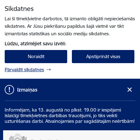
Pāriet uz lapas saturu
Sīkdatnes
Spied
lai meklētu
Enter
Lai šī tīmekļvietne darbotos, tā izmanto obligāti nepieciešamās
sīkdatnes. Ar Jūsu piekrišanu papildus šajā vietnē var tikt
izmantotas statistikas un sociālo mediju sīkdatnes.
Lūdzu, atzīmējiet savu izvēli:
Noraidīt
Apstiprināt visas
Pārvaldīt sīkdatnes
Izmaiņas
Informējam, ka 13. augustā no plkst. 19.00 ir iespējami
īslaicīgi tīmekļvietnes darbības traucējumi, jo tiks veikti
uzturēšanas darbi. Atvainojamies par sagādātajām neērtībām!