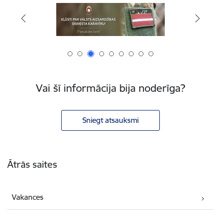
Vai šī informācija bija noderīga?
Sniegt atsauksmi
Kājene
Ātrās saites
Vakances