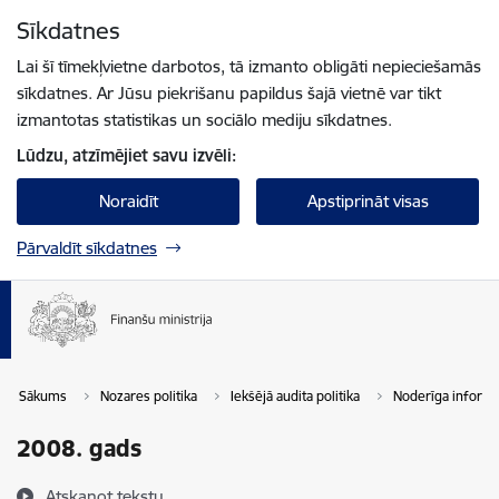
Pāriet uz lapas saturu
Sīkdatnes
Spied
lai meklētu
Enter
Lai šī tīmekļvietne darbotos, tā izmanto obligāti nepieciešamās
sīkdatnes. Ar Jūsu piekrišanu papildus šajā vietnē var tikt
izmantotas statistikas un sociālo mediju sīkdatnes.
Lūdzu, atzīmējiet savu izvēli:
Noraidīt
Apstiprināt visas
Pārvaldīt sīkdatnes
Sākums
Nozares politika
Iekšējā audita politika
Noderīga informā
2008. gads
Atskaņot tekstu