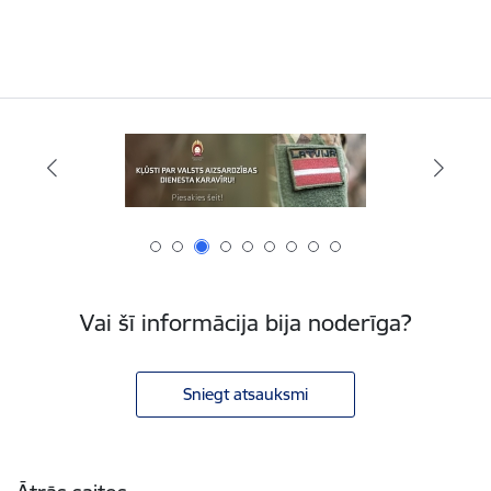
Vai šī informācija bija noderīga?
Sniegt atsauksmi
Kājene