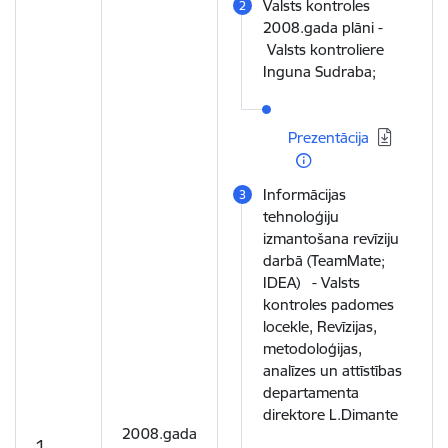
Valsts kontroles
2008.gada plāni -
Valsts kontroliere
Inguna Sudraba;
Lejupielādēt:
Prezentācija
Informācijas
tehnoloģiju
izmantošana revīziju
darbā (TeamMate;
IDEA) - Valsts
kontroles padomes
locekle, Revīzijas,
metodoloģijas,
analīzes un attīstības
departamenta
direktore L.Dimante
2008.gada
1.