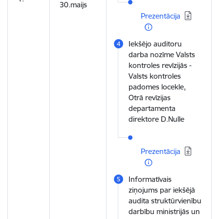
Lejupielādēt:
30.maijs
Prezentācija
Iekšējo auditoru
darba nozīme Valsts
kontroles revīzijās -
Valsts kontroles
padomes locekle,
Otrā revīzijas
departamenta
direktore D.Nulle
Lejupielādēt:
Prezentācija
Informatīvais
ziņojums par iekšējā
audita struktūrvienību
darbību ministrijās un