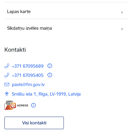
Lapas karte
Sīkdatņu izvēles maiņa
Kontakti
+371 67095689
+371 67095405
E-pasts:
pasts@fm.gov.lv
Smilšu iela 1, Rīga, LV-1919, Latvija
Visi kontakti