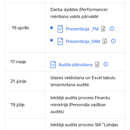
Darba izpildes (Performance)
mērīšana valsts pārvaldē
19.aprīlis
Lejupielādēt:
Prezentācija _FM
Lejupielādēt:
Prezentācija_SAM
17.maijs
Lejupielādēt:
Audita plānošana
Izlases veidošana un Excel tabulu
21.jūnijs
izmantošana auditā
Iekšējā audita process Finanšu
19.jūlijs
ministrijā (Personāla vadības
audits)
Iekšējā audita process SIA "Latvijas