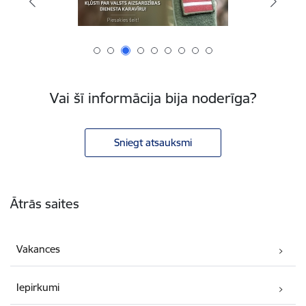
Vai šī informācija bija noderīga?
Sniegt atsauksmi
Kājene
Ātrās saites
Vakances
Iepirkumi