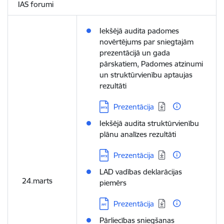
IAS forumi
Iekšējā audita padomes
novērtējums par sniegtajām
prezentācijā un gada
pārskatiem, Padomes atzinumi
un struktūrvienību aptaujas
rezultāti
Lejupielādēt:
Prezentācija
Iekšējā audita struktūrvienību
plānu analīzes rezultāti
Lejupielādēt:
Prezentācija
LAD vadības deklarācijas
24.marts
piemērs
Lejupielādēt:
Prezentācija
Pārliecības sniegšanas