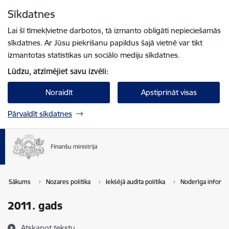
Pāriet uz lapas saturu
Sīkdatnes
Spied
lai meklētu
Enter
Lai šī tīmekļvietne darbotos, tā izmanto obligāti nepieciešamās
sīkdatnes. Ar Jūsu piekrišanu papildus šajā vietnē var tikt
izmantotas statistikas un sociālo mediju sīkdatnes.
Lūdzu, atzīmējiet savu izvēli:
Noraidīt
Apstiprināt visas
Pārvaldīt sīkdatnes
Sākums
Nozares politika
Iekšējā audita politika
Noderīga informā
2011. gads
Atskaņot tekstu