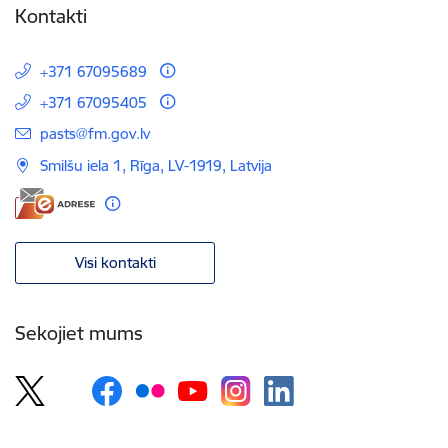
Kontakti
+371 67095689
+371 67095405
E-pasts:
pasts@fm.gov.lv
Smilšu iela 1, Rīga, LV-1919, Latvija
Visi kontakti
Sekojiet mums