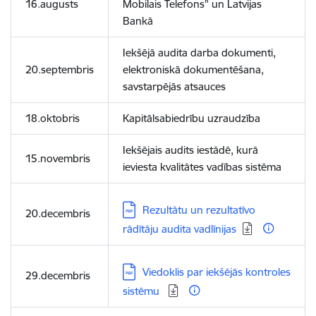
16.augusts
Mobilais Telefons" un Latvijas
Bankā
Iekšējā audita darba dokumenti,
20.septembris
elektroniskā dokumentēšana,
savstarpējās atsauces
18.oktobris
Kapitālsabiedrību uzraudzība
Iekšējais audits iestādē, kurā
15.novembris
ieviesta kvalitātes vadības sistēma
Lejupielādēt:
Rezultātu un rezultatīvo
20.decembris
rādītāju audita vadlīnijas
Lejupielādēt:
Viedoklis par iekšējās kontroles
29.decembris
sistēmu