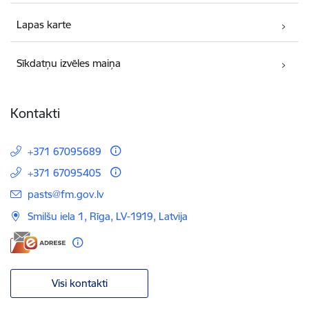
Lapas karte
Sīkdatņu izvēles maiņa
Kontakti
+371 67095689
+371 67095405
E-pasts:
pasts@fm.gov.lv
Smilšu iela 1, Rīga, LV-1919, Latvija
Visi kontakti