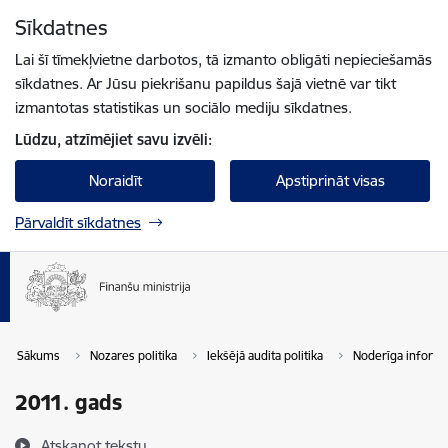
Pāriet uz lapas saturu
Sīkdatnes
Spied
lai meklētu
Enter
Lai šī tīmekļvietne darbotos, tā izmanto obligāti nepieciešamās
sīkdatnes. Ar Jūsu piekrišanu papildus šajā vietnē var tikt
izmantotas statistikas un sociālo mediju sīkdatnes.
Lūdzu, atzīmējiet savu izvēli:
Noraidīt
Apstiprināt visas
Pārvaldīt sīkdatnes
Sākums
Nozares politika
Iekšējā audita politika
Noderīga informā
2011. gads
Atskaņot tekstu