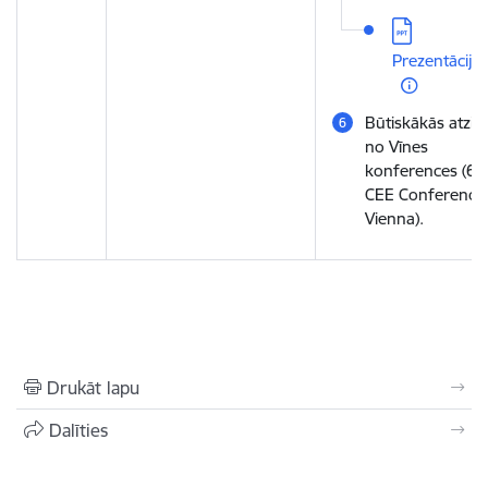
Lejupielādēt:
Prezentācija
Būtiskākās atziņ
no Vīnes
konferences (6t
CEE Conference 
Vienna).
Drukāt lapu
Dalīties