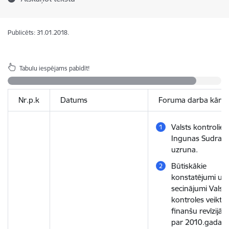
Publicēts: 31.01.2018.
Tabulu iespējams pabīdīt!
Nr.p.k
Datums
Foruma darba kārtī
Valsts kontrolier
Ingunas Sudrab
uzruna.
Būtiskākie
konstatējumi un
secinājumi Valsts
kontroles veiktaj
finanšu revīzijās
par 2010.gada