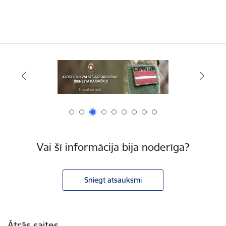
Vai šī informācija bija noderīga?
Sniegt atsauksmi
Kājene
Ātrās saites