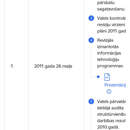
pārskatu
sagatavošanu.
Valsts kontroles
revīziju virzieni u
plāni 2011.gadā.
Revīzijās
izmantotās
informācijas
tehnoloģiju
programmas.
1.
2011.gada 26.maijs
Lejupielādēt:
Prezentācija
Valsts pārvaldes
iekšējā audita
struktūrvienību
darbības rezultāt
2010.gadā.