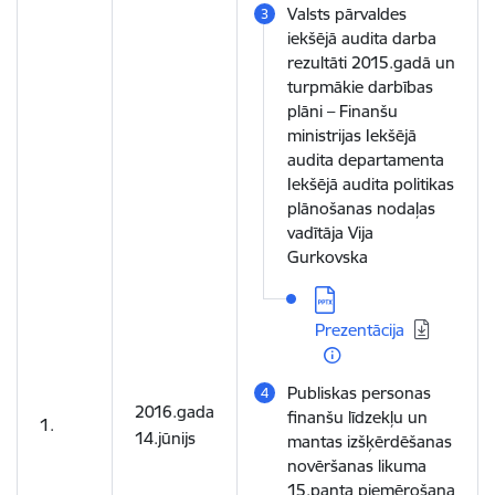
Valsts pārvaldes
iekšējā audita darba
rezultāti 2015.gadā un
turpmākie darbības
plāni – Finanšu
ministrijas Iekšējā
audita departamenta
Iekšējā audita politikas
plānošanas nodaļas
vadītāja Vija
Gurkovska
Lejupielādēt:
Prezentācija
Publiskas personas
2016.gada
finanšu līdzekļu un
1.
14.jūnijs
mantas izšķērdēšanas
novēršanas likuma
15.panta piemērošana