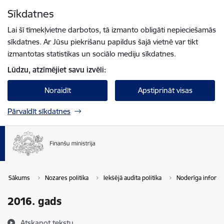
Pāriet uz lapas saturu
Sīkdatnes
Spied
lai meklētu
Enter
Lai šī tīmekļvietne darbotos, tā izmanto obligāti nepieciešamās
sīkdatnes. Ar Jūsu piekrišanu papildus šajā vietnē var tikt
izmantotas statistikas un sociālo mediju sīkdatnes.
Lūdzu, atzīmējiet savu izvēli:
Noraidīt
Apstiprināt visas
Pārvaldīt sīkdatnes
Sākums
Nozares politika
Iekšējā audita politika
Noderīga informā
2016. gads
Atskaņot tekstu