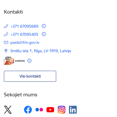
Kontakti
+371 67095689
+371 67095405
E-pasts:
pasts@fm.gov.lv
Smilšu iela 1, Rīga, LV-1919, Latvija
Visi kontakti
Sekojiet mums