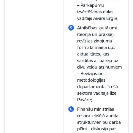
– Pārkāpumu
izvērtēšanas daļas
vadītājs Aivars Ērglis;
Atbilstības jautājumi
(teorija un prakse),
revīzijas ziņojuma
formāta maiņa u.c.
aktualitātes, kas
saistītas ar pāreju uz
divu veidu atzinumiem
– Revīzijas un
metodoloģijas
departamenta Trešā
sektora vadītāja Ilze
Pavāre;
Finanšu ministrijas
resora iekšējā audita
struktūrvienību darba
plāni – diskusija par