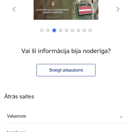
Vai šī informācija bija noderīga?
Sniegt atsauksmi
Kājene
Ātrās saites
Vakances