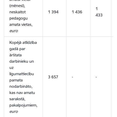
(mēnesī)
,
1
neskaitot
1 394
1 436
433
pedagogu
amata vietas,
euro
Kopējā atlīdzība
gadā par
ārštata
darbinieku un
uz
līgumattiecību
3 657
-
-
pamata
nodarbināto,
kas nav amatu
sarakstā,
pakalpojumiem,
euro