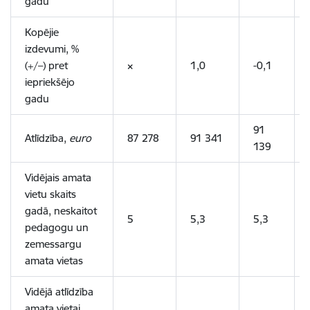
gadu
Kopējie
izdevumi, %
(+/–) pret
×
1,0
-0,1
iepriekšējo
gadu
91
Atlīdzība,
euro
87 278
91 341
139
Vidējais amata
vietu skaits
gadā, neskaitot
5
5,3
5,3
pedagogu un
zemessargu
amata vietas
Vidējā atlīdzība
amata vietai