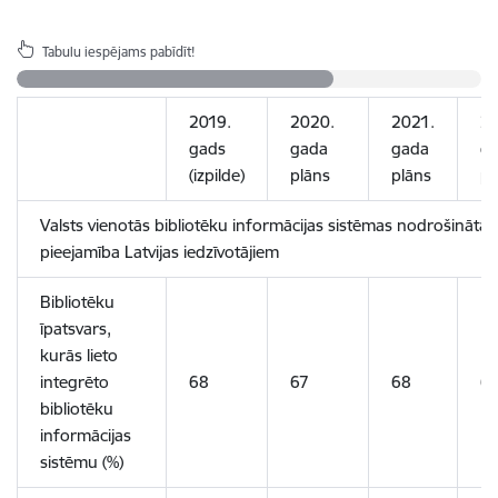
Tabulu iespējams pabīdīt!
2019.
2020.
2021.
20
gads
gada
gada
g
(izpilde)
plāns
plāns
p
Valsts vienotās bibliotēku informācijas sistēmas nodrošinātā 
pieejamība Latvijas iedzīvotājiem
Bibliotēku
īpatsvars,
kurās lieto
integrēto
68
67
68
6
bibliotēku
informācijas
sistēmu (%)