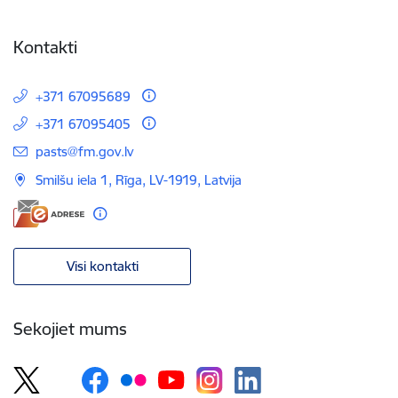
Kontakti
+371 67095689
+371 67095405
E-pasts:
pasts@fm.gov.lv
Smilšu iela 1, Rīga, LV-1919, Latvija
Visi kontakti
Sekojiet mums