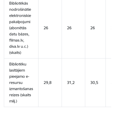
Bibliotēkās
nodrošinātie
elektroniskie
pakalpojumi
(abonētās
26
26
26
2
datu bāzes,
filmas.lv,
diva.lv u.c.)
(skaits)
Bibliotēku
lasītājiem
pieejamo e-
resursu
29,8
31,2
30,5
30
izmantošanas
reizes (skaits
milj.)