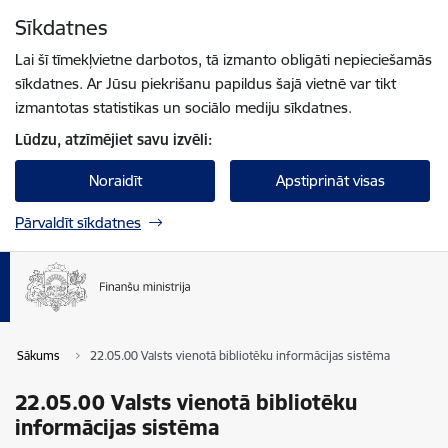
Pāriet uz lapas saturu
Sīkdatnes
Spied
lai meklētu
Enter
Lai šī tīmekļvietne darbotos, tā izmanto obligāti nepieciešamās
sīkdatnes. Ar Jūsu piekrišanu papildus šajā vietnē var tikt
izmantotas statistikas un sociālo mediju sīkdatnes.
Lūdzu, atzīmējiet savu izvēli:
Noraidīt
Apstiprināt visas
Pārvaldīt sīkdatnes
Sākums
22.05.00 Valsts vienotā bibliotēku informācijas sistēma
22.05.00 Valsts vienotā bibliotēku
informācijas sistēma