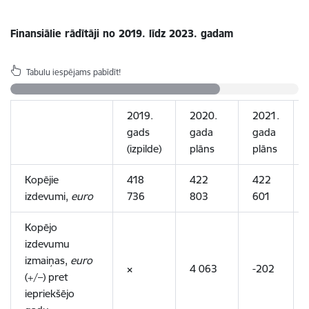
Finansiālie rādītāji no 2019. līdz 2023. gadam
Tabulu iespējams pabīdīt!
2019.
2020.
2021.
gads
gada
gada
(izpilde)
plāns
plāns
Kopējie
418
422
422
izdevumi,
euro
736
803
601
Kopējo
izdevumu
izmaiņas,
euro
×
4 063
-202
(+/–) pret
iepriekšējo