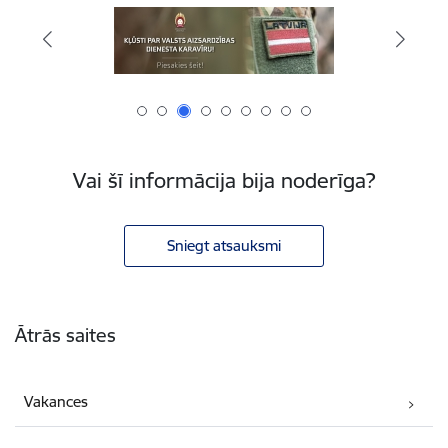
Vai šī informācija bija noderīga?
Sniegt atsauksmi
Kājene
Ātrās saites
Vakances