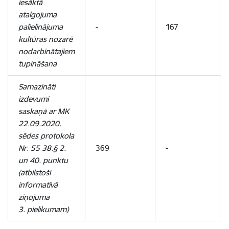
iesāktā
atalgojuma
palielinājuma
-
167
kultūras nozarē
nodarbinātajiem
tupināšana
Samazināti
izdevumi
saskaņā ar MK
22.09.2020.
sēdes protokola
Nr. 55 38.§ 2.
369
-
un 40. punktu
(atbilstoši
informatīvā
ziņojuma
3. pielikumam)