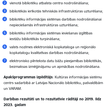
vienotā bibliotēku atbalsta centra nodrošināšana;
bibliotēkās ierīkotās tehniskās infrastruktūras uzturēšana;
bibliotēku informācijas sistēmas darbības nodrošināšanai
nepieciešamās infrastruktūras uzturēšana;
bibliotēku informācijas sistēmas ieviešanas izglītības
iestāžu bibliotēkās turpināšana;
valsts nozīmes elektroniskā kopkataloga un reģionālo
kopkatalogu kvalitatīvas darbības nodrošināšana;
elektronisko pilnteksta datu bāžu pieejamības bibliotēkās,
bezmaksas izmēģinājumu un apmācības nodrošināšana.
Apakšprogrammas izpildītājs:
Kultūras informācijas sistēmu
centrs sadarbībā ar Latvijas Nacionālo bibliotēku, pašvaldībām
un VARAM.
Darbības rezultāti un to rezultatīvie rādītāji no 2019. līdz
2023. gadam