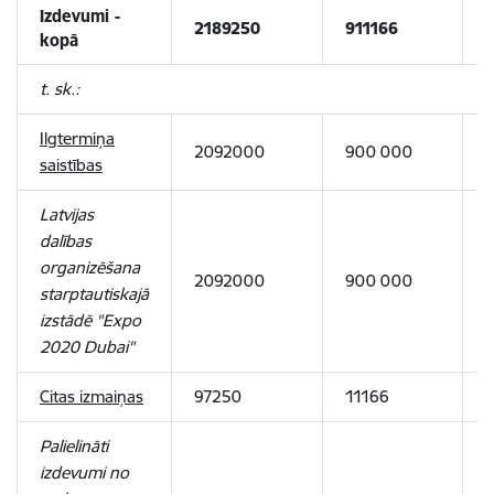
Izdevumi -
2189250
911166
kopā
t. sk.:
Ilgtermiņa
2092000
900 000
saistības
Latvijas
dalības
organizēšana
2092000
900 000
starptautiskajā
izstādē "Expo
2020 Dubai"
Citas izmaiņas
97250
11166
Palielināti
izdevumi no