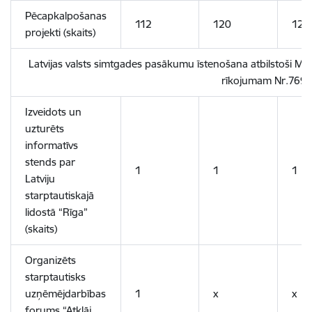
Pēcapkalpošanas
112
120
120
projekti (skaits)
Latvijas valsts simtgades pasākumu īstenošana atbilstoši Mi
rīkojumam Nr.769
Izveidots un
uzturēts
informatīvs
stends par
1
1
1
Latviju
starptautiskajā
lidostā “Rīga”
(skaits)
Organizēts
starptautisks
uzņēmējdarbības
1
x
x
forums “Atklāj