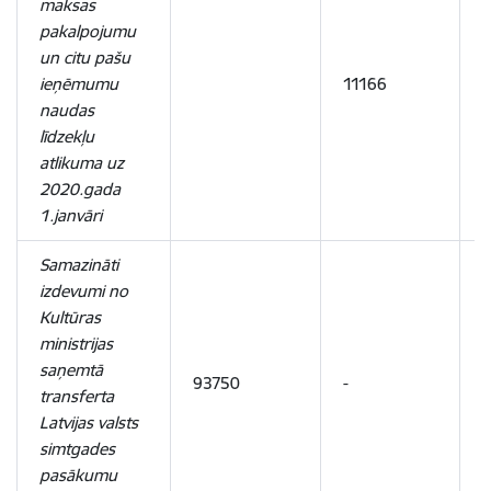
maksas
pakalpojumu
un citu pašu
ieņēmumu
11166
1
naudas
līdzekļu
atlikuma uz
2020.gada
1.janvāri
Samazināti
izdevumi no
Kultūras
ministrijas
saņemtā
93750
-
-
transferta
Latvijas valsts
simtgades
pasākumu