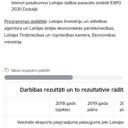
īstenot pasākumus Latvijas dalībai pasaules izstādē EXPO
2020 Dubaijā.
Programmas izpildītāji
: Latvijas Investīciju un attīstības
aģentūra un Latvijas ārējās ekonomiskās pārstāvniecības,
Latvijas Tirdzniecības un rūpniecības kamera, Ekonomikas
ministrija.
Tabulu iespējams pabīdīt!
Darbības rezultāti un to rezultatīvie rādītā
2018.gads
2019.gada
202
(izpilde)
plāns
plān
Veicināts eksporta pieprasījuma pieaugums pēc Latvij