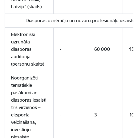
Latviju” (skaits)
Diasporas uzņēmēju un nozaru profesionāļu iesaiste L
Elektroniski
uzrunāta
diasporas
-
60 000
150
auditorija
(personu skaits)
Noorganizēti
tematiskie
pasākumi ar
diasporas iesaisti
trīs virzienos –
eksporta
-
3
10
veicināšana,
investīciju
piesaiste,