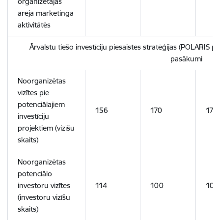
organizētajās
ārējā mārketinga
aktivitātēs
Ārvalstu tiešo investīciju piesaistes stratēģijas (POLARIS pro
pasākumi
Noorganizētas
vizītes pie
potenciālajiem
156
170
170
investīciju
projektiem (vizīšu
skaits)
Noorganizētas
potenciālo
investoru vizītes
114
100
100
(investoru vizīšu
skaits)