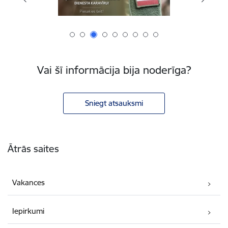
Vai šī informācija bija noderīga?
Sniegt atsauksmi
Kājene
Ātrās saites
Vakances
Iepirkumi