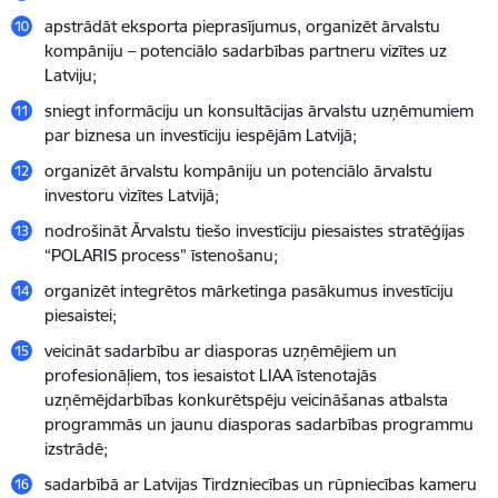
apstrādāt eksporta pieprasījumus, organizēt ārvalstu
kompāniju – potenciālo sadarbības partneru vizītes uz
Latviju;
sniegt informāciju un konsultācijas ārvalstu uzņēmumiem
par biznesa un investīciju iespējām Latvijā;
organizēt ārvalstu kompāniju un potenciālo ārvalstu
investoru vizītes Latvijā;
nodrošināt Ārvalstu tiešo investīciju piesaistes stratēģijas
“POLARIS process” īstenošanu;
organizēt integrētos mārketinga pasākumus investīciju
piesaistei;
veicināt sadarbību ar diasporas uzņēmējiem un
profesionāļiem, tos iesaistot LIAA īstenotajās
uzņēmējdarbības konkurētspēju veicināšanas atbalsta
programmās un jaunu diasporas sadarbības programmu
izstrādē;
sadarbībā ar Latvijas Tirdzniecības un rūpniecības kameru