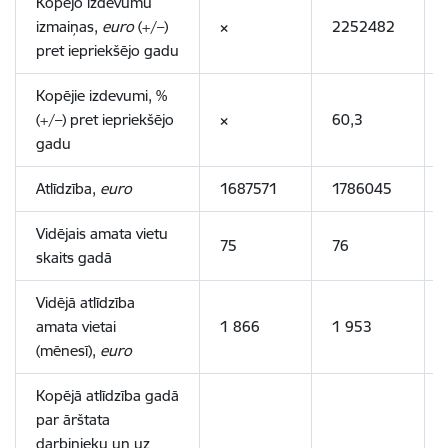
Kopējo izdevumu
izmaiņas,
euro
(+/–)
×
2252482
pret iepriekšējo gadu
Kopējie izdevumi, %
(+/–) pret iepriekšējo
×
60,3
gadu
Atlīdzība,
euro
1687571
1786045
Vidējais amata vietu
75
76
skaits gadā
Vidējā atlīdzība
amata vietai
1 866
1 953
(mēnesī),
euro
Kopējā atlīdzība gadā
par ārštata
darbinieku un uz