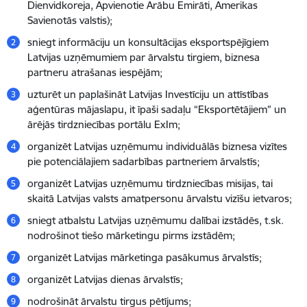
Dienvidkoreja, Apvienotie Arābu Emirāti, Amerikas
Savienotās valstis);
sniegt informāciju un konsultācijas eksportspējīgiem
Latvijas uzņēmumiem par ārvalstu tirgiem, biznesa
partneru atrašanas iespējām;
uzturēt un paplašināt Latvijas Investīciju un attīstības
aģentūras mājaslapu, it īpaši sadaļu “Eksportētājiem” un
ārējās tirdzniecības portālu ExIm;
organizēt Latvijas uzņēmumu individuālās biznesa vizītes
pie potenciālajiem sadarbības partneriem ārvalstīs;
organizēt Latvijas uzņēmumu tirdzniecības misijas, tai
skaitā Latvijas valsts amatpersonu ārvalstu vizīšu ietvaros;
sniegt atbalstu Latvijas uzņēmumu dalībai izstādēs, t.sk.
nodrošinot tiešo mārketingu pirms izstādēm;
organizēt Latvijas mārketinga pasākumus ārvalstīs;
organizēt Latvijas dienas ārvalstīs;
nodrošināt ārvalstu tirgus pētījums;