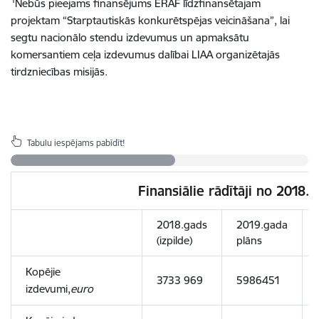
1
Nebūs pieejams finansējums ERAF līdzfinansētajam
projektam “Starptautiskās konkurētspējas veicināšana”, lai
segtu nacionālo stendu izdevumus un apmaksātu
komersantiem ceļa izdevumus dalībai LIAA organizētajās
tirdzniecības misijās.
Tabulu iespējams pabīdīt!
Finansiālie rādītāji no 2018.
2018.gads
2019.gada
(izpilde)
plāns
Kopējie
3733 969
5986451
izdevumi,
euro