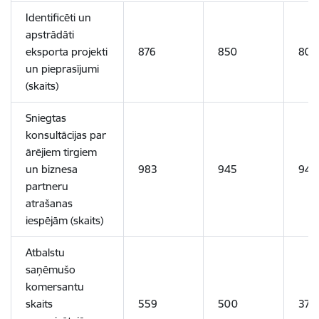
Identificēti un
apstrādāti
eksporta projekti
876
850
800
un pieprasījumi
(skaits)
Sniegtas
konsultācijas par
ārējiem tirgiem
un biznesa
983
945
945
partneru
atrašanas
iespējām (skaits)
Atbalstu
saņēmušo
komersantu
skaits
559
500
370