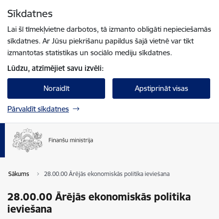
Pāriet uz lapas saturu
Sīkdatnes
Spied
lai meklētu
Enter
Lai šī tīmekļvietne darbotos, tā izmanto obligāti nepieciešamās
sīkdatnes. Ar Jūsu piekrišanu papildus šajā vietnē var tikt
izmantotas statistikas un sociālo mediju sīkdatnes.
Lūdzu, atzīmējiet savu izvēli:
Noraidīt
Apstiprināt visas
Pārvaldīt sīkdatnes
Sākums
28.00.00 Ārējās ekonomiskās politika ieviešana
28.00.00 Ārējās ekonomiskās politika
ieviešana