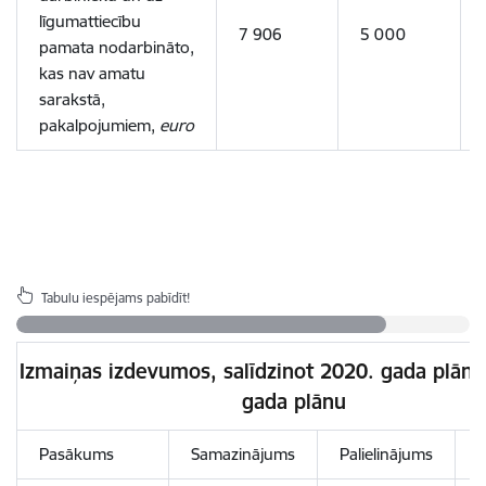
līgumattiecību
7 906
5 000
pamata nodarbināto,
kas nav amatu
sarakstā,
pakalpojumiem,
euro
Tabulu iespējams pabīdīt!
Izmaiņas izdevumos, salīdzinot 2020. gada plānu
gada plānu
Pasākums
Samazinājums
Palielinājums
I