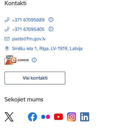
Kontakti
+371 67095689
+371 67095405
E-pasts:
pasts@fm.gov.lv
Smilšu iela 1, Rīga, LV-1919, Latvija
Visi kontakti
Sekojiet mums