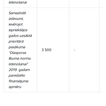
īstenošanai
Samazināti
izdevumi,
ievērojot
iepriekšējos
gados uzsāktā
prioritārā
pasākuma
3 500
-
-
“Diasporas
likuma normu
īstenošanai”
2019. gadam
paredzēto
finansējuma
apmēru