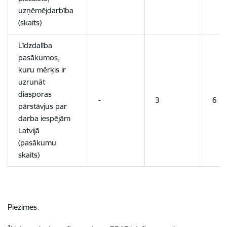
uzņēmējdarbība
(skaits)
Līdzdalība
pasākumos,
kuru mērķis ir
uzrunāt
diasporas
-
3
6
pārstāvjus par
darba iespējām
Latvijā
(pasākumu
skaits)
Piezīmes.