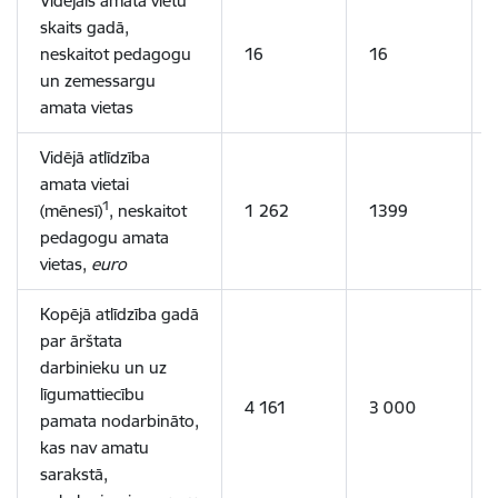
Vidējais amata vietu
skaits gadā,
neskaitot pedagogu
16
16
un zemessargu
amata vietas
Vidējā atlīdzība
amata vietai
1
(mēnesī)
, neskaitot
1 262
1399
pedagogu amata
vietas,
euro
Kopējā atlīdzība gadā
par ārštata
darbinieku un uz
līgumattiecību
4 161
3 000
pamata nodarbināto,
kas nav amatu
sarakstā,