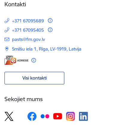
Kontakti
+371 67095689
+371 67095405
E-pasts:
pasts@fm.gov.lv
Smilšu iela 1, Rīga, LV-1919, Latvija
Visi kontakti
Sekojiet mums