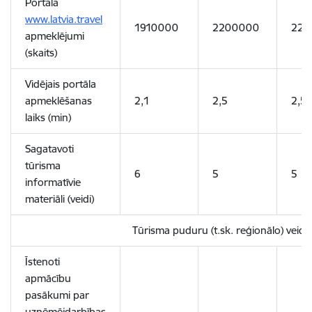
Portāla
www.latvia.travel
1910000
2200000
220
apmeklējumi
(skaits)
Vidējais portāla
apmeklēšanas
2,1
2,5
2,5
laiks (min)
Sagatavoti
tūrisma
6
5
5
informatīvie
materiāli (veidi)
Tūrisma puduru (t.sk. reģionālo) veid
Īstenoti
apmācību
pasākumi par
uzņēmējdarbības