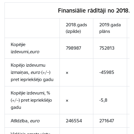
Finansiālie rādītāji no 2018.
2018.gads
2019.gada
(izpilde)
plāns
Kopējie
798987
752813
izdevumi,
euro
Kopējo izdevumu
izmaiņas,
euro
(+/–)
×
-45985
pret iepriekšējo gadu
Kopējie izdevumi, %
(+/–) pret iepriekšējo
×
-5,8
gadu
Atlīdzība,
euro
246554
271647