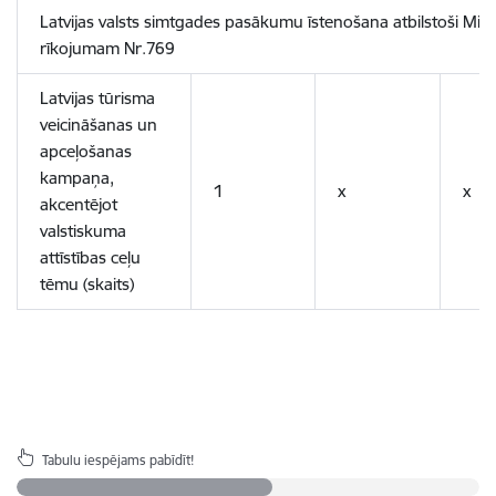
Latvijas valsts simtgades pasākumu īstenošana atbilstoši Mi
rīkojumam Nr.769
Latvijas tūrisma
veicināšanas un
apceļošanas
kampaņa,
1
x
x
akcentējot
valstiskuma
attīstības ceļu
tēmu (skaits)
Tabulu iespējams pabīdīt!