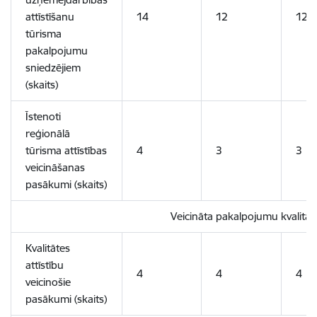
attīstīšanu
14
12
12
tūrisma
pakalpojumu
sniedzējiem
(skaits)
Īstenoti
reģionālā
tūrisma attīstības
4
3
3
veicināšanas
pasākumi (skaits)
Veicināta pakalpojumu kvalitāte
Kvalitātes
attīstību
4
4
4
veicinošie
pasākumi (skaits)