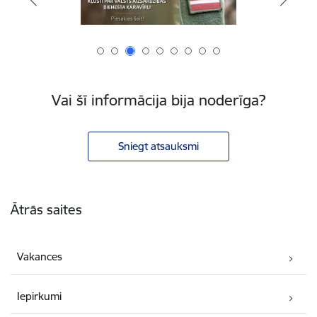
Vai šī informācija bija noderīga?
Sniegt atsauksmi
Kājene
Ātrās saites
Vakances
Iepirkumi