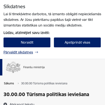
Pāriet uz lapas saturu
Sīkdatnes
Spied
lai meklētu
Enter
Lai šī tīmekļvietne darbotos, tā izmanto obligāti nepieciešamās
sīkdatnes. Ar Jūsu piekrišanu papildus šajā vietnē var tikt
izmantotas statistikas un sociālo mediju sīkdatnes.
Lūdzu, atzīmējiet savu izvēli:
Noraidīt
Apstiprināt visas
Pārvaldīt sīkdatnes
Sākums
30.00.00 Tūrisma politikas ieviešana
30.00.00 Tūrisma politikas ieviešana
Atskaņot tekstu