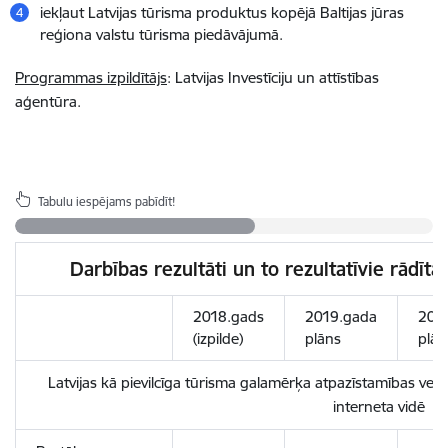
iekļaut Latvijas tūrisma produktus kopējā Baltijas jūras
reģiona valstu tūrisma piedāvājumā.
Programmas izpildītājs
: Latvijas Investīciju un attīstības
aģentūra.
Tabulu iespējams pabīdīt!
Darbības rezultāti un to rezultatīvie rādītā
2018.gads
2019.gada
202
(izpilde)
plāns
plān
Latvijas kā pievilcīga tūrisma galamērķa atpazīstamības ve
interneta vidē