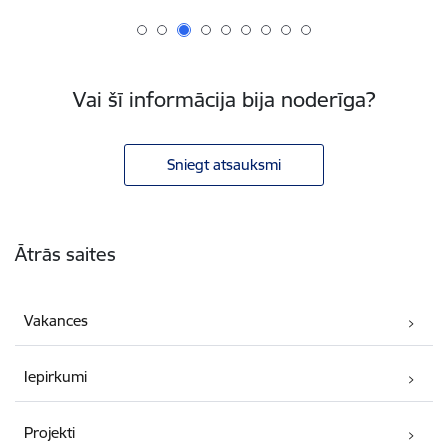
Vai šī informācija bija noderīga?
Sniegt atsauksmi
Kājene
Ātrās saites
Vakances
Iepirkumi
Projekti