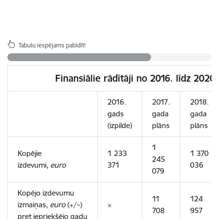
Tabulu iespējams pabīdīt!
Finansiālie rādītāji no 2016. līdz 202
2016.
2017.
2018.
gads
gada
gada
(izpilde)
plāns
plāns
1
Kopējie
1 233
1 370
245
izdevumi,
euro
371
036
079
Kopējo izdevumu
11
124
izmaiņas,
euro
(+/–)
×
708
957
pret iepriekšējo gadu