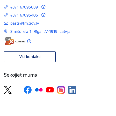
+371 67095689
+371 67095405
E-pasts:
pasts@fm.gov.lv
Smilšu iela 1, Rīga, LV-1919, Latvija
Visi kontakti
Sekojiet mums