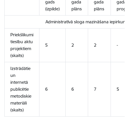
gads
gada
gada
gada
(izpilde)
plāns
plāns
progn
Administratīvā sloga mazināšana iepirkum
Priekšlikumi
tiesību aktu
5
2
2
-
projektiem
(skaits)
Izstrādātie
un
internetā
publicētie
6
6
7
5
metodiskie
materiāli
(skaits)