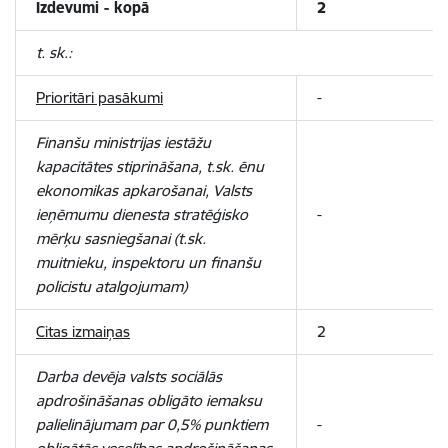
Izdevumi - kopā
2
t. sk.:
Prioritāri pasākumi
-
Finanšu ministrijas iestāžu
kapacitātes stiprināšana, t.sk. ēnu
ekonomikas apkarošanai, Valsts
ieņēmumu dienesta stratēģisko
-
mērķu sasniegšanai (t.sk.
muitnieku, inspektoru un finanšu
policistu atalgojumam)
Citas izmaiņas
2
Darba devēja valsts sociālās
apdrošināšanas obligāto iemaksu
palielinājumam par 0,5% punktiem
-