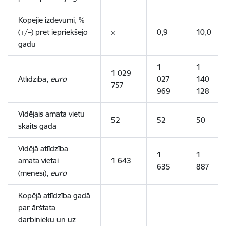
Kopējie izdevumi, %
(+/–) pret iepriekšējo
×
0,9
10,0
gadu
1
1
1 029
Atlīdzība,
euro
027
140
757
969
128
Vidējais amata vietu
52
52
50
skaits gadā
Vidējā atlīdzība
1
1
amata vietai
1 643
635
887
(mēnesī),
euro
Kopējā atlīdzība gadā
par ārštata
darbinieku un uz