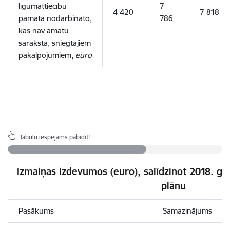
līgumattiecību
7
4 420
7 818
pamata nodarbināto,
786
kas nav amatu
sarakstā, sniegtajiem
pakalpojumiem,
euro
Tabulu iespējams pabīdīt!
Izmaiņas izdevumos (euro), salīdzinot 2018. ga
plānu
Pasākums
Samazinājums