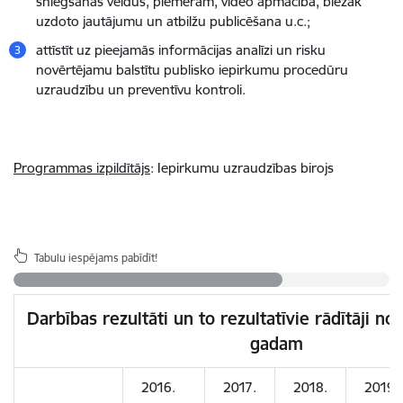
sniegšanas veidus, piemēram, video apmācība, biežāk
uzdoto jautājumu un atbilžu publicēšana u.c.;
attīstīt uz pieejamās informācijas analīzi un risku
novērtējamu balstītu publisko iepirkumu procedūru
uzraudzību un preventīvu kontroli.
Programmas izpildītājs
: Iepirkumu uzraudzības birojs
Tabulu iespējams pabīdīt!
Darbības rezultāti un to rezultatīvie rādītāji no
gadam
2016.
2017.
2018.
2019.