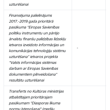
uzturēšanai
Finansējuma palielinājums
2017.-2019.gada prioritārā
pasākuma “Eiropas Savienības
politiku instrumentu un pārējo
ārvalstu finanšu palīdzības līdzekļu
ietvaros izveidoto informācijas un
-
komunikācijas tehnoloģiju sistēmu
uzturēšana” ietvaros projekta
"Valsts informācijas sistēmas
darbam ar Eiropas Savienības
dokumentiem pilnveidošana"
rezultātu uzturēšanai
Transferts no Kultūras ministrijas
atbalstītajam prioritārajam
pasākumam "Diasporas likuma
normu īstenošanai" (mediju