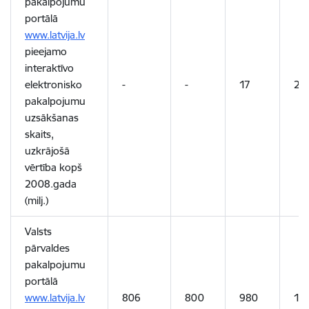
pakalpojumu
portālā
www.latvija.lv
pieejamo
interaktīvo
elektronisko
-
-
17
20
pakalpojumu
uzsākšanas
skaits,
uzkrājošā
vērtība kopš
2008.gada
(milj.)
Valsts
pārvaldes
pakalpojumu
portālā
www.latvija.lv
806
800
980
1 