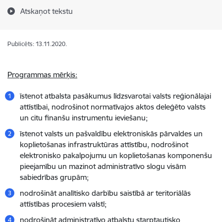
Atskaņot tekstu
Publicēts: 13.11.2020.
Programmas mērķis:
īstenot atbalsta pasākumus līdzsvarotai valsts reģionālajai
attīstībai, nodrošinot normatīvajos aktos deleģēto valsts
un citu finanšu instrumentu ieviešanu;
īstenot valsts un pašvaldību elektroniskās pārvaldes un
koplietošanas infrastruktūras attīstību, nodrošinot
elektronisko pakalpojumu un koplietošanas komponenšu
pieejamību un mazinot administratīvo slogu visām
sabiedrības grupām;
nodrošināt analītisko darbību saistībā ar teritoriālās
attīstības procesiem valstī;
nodrošināt administratīvo atbalstu starptautisko