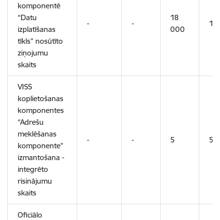
komponentē
“Datu
18
-
-
19
izplatīšanas
000
tīkls” nosūtīto
ziņojumu
skaits
VISS
koplietošanas
komponentes
“Adrešu
meklēšanas
-
-
5
5
komponente”
izmantošana -
integrēto
risinājumu
skaits
Oficiālo