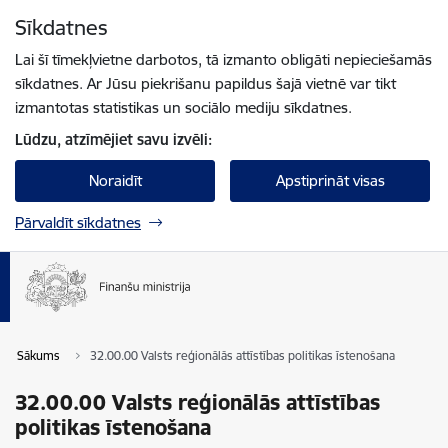
Pāriet uz lapas saturu
Sīkdatnes
Spied
lai meklētu
Enter
Lai šī tīmekļvietne darbotos, tā izmanto obligāti nepieciešamās
sīkdatnes. Ar Jūsu piekrišanu papildus šajā vietnē var tikt
izmantotas statistikas un sociālo mediju sīkdatnes.
Lūdzu, atzīmējiet savu izvēli:
Noraidīt
Apstiprināt visas
Pārvaldīt sīkdatnes
Sākums
32.00.00 Valsts reģionālās attīstības politikas īstenošana
32.00.00 Valsts reģionālās attīstības
politikas īstenošana