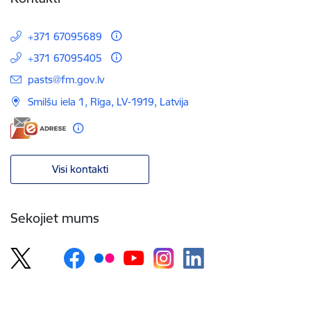
+371 67095689
+371 67095405
E-pasts:
pasts@fm.gov.lv
Smilšu iela 1, Rīga, LV-1919, Latvija
Visi kontakti
Sekojiet mums