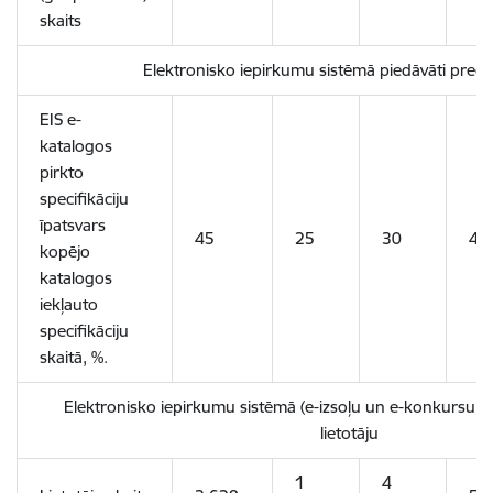
skaits
Elektronisko iepirkumu sistēmā piedāvāti preču
EIS e-
katalogos
pirkto
specifikāciju
īpatsvars
45
25
30
40
kopējo
katalogos
iekļauto
specifikāciju
skaitā, %.
Elektronisko iepirkumu sistēmā (e-izsoļu un e-konkursu ap
lietotāju
1
4