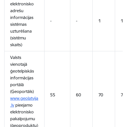
elektronisko
adrešu
informācijas
-
-
1
1
sistēmas
uzturēšana
(sistēmu
skaits)
Valsts
vienotajā
ģeotelpiskās
informācijas
portālā
(Ģeoportāls)
55
60
70
70
www.geolatvija
.lv
pieejamo
elektronisko
pakalpojumu
(ģeoproduktu)