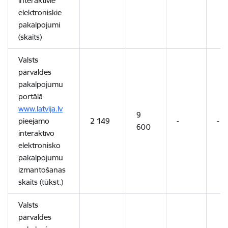
interaktīvie
elektroniskie
pakalpojumi
(skaits)
Valsts
pārvaldes
pakalpojumu
portālā
www.latvija.lv
9
pieejamo
2 149
-
-
600
interaktīvo
elektronisko
pakalpojumu
izmantošanas
skaits (tūkst.)
Valsts
pārvaldes