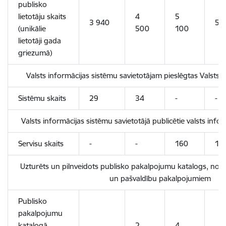
publisko
lietotāju skaits
4
5
3 940
5 
(unikālie
500
100
lietotāji gada
griezumā)
Valsts informācijas sistēmu savietotājam pieslēgtas Valsts 
Sistēmu skaits
29
34
-
-
Valsts informācijas sistēmu savietotājā publicētie valsts infor
Servisu skaits
-
-
160
18
Uzturēts un pilnveidots publisko pakalpojumu katalogs, nodro
un pašvaldību pakalpojumiem
Publisko
pakalpojumu
katalogā
2
4