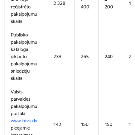
2 328
4 
reģistrēto
400
200
pakalpojumu
skaits
Publisko
pakalpojumu
katalogā
iekļauto
233
265
240
25
pakalpojumu
sniedzēju
skaits
Valsts
pārvaldes
pakalpojumu
portālā
www.latvija.lv
142
150
150
16
pieejamie