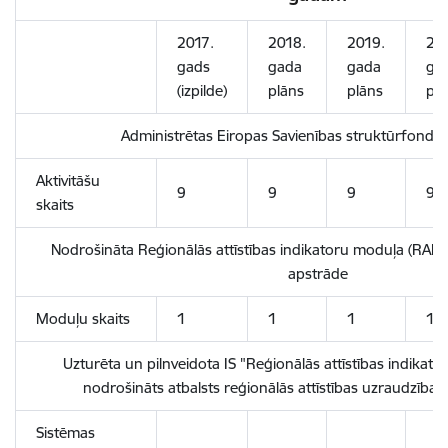
2017.
2018.
2019.
20
gads
gada
gada
ga
(izpilde)
plāns
plāns
pr
Administrētas Eiropas Savienības struktūrfondu a
Aktivitāšu
9
9
9
9
skaits
Nodrošināta Reģionālās attīstības indikatoru moduļa (RAIM
apstrāde
Moduļu skaits
1
1
1
1
Uzturēta un pilnveidota IS "Reģionālās attīstības indikato
nodrošināts atbalsts reģionālās attīstības uzraudzībai
Sistēmas