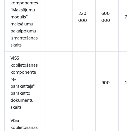
komponentes
“Maksājumu
220
600
modulis”
-
70
000
000
maksājumu
pakalpojumu
izmantošanas
skaits
VISS
koplietošanas
komponentē
“e-
-
-
900
1 
parakstītājs”
parakstīto
dokumentu
skaits
VISS
koplietošanas