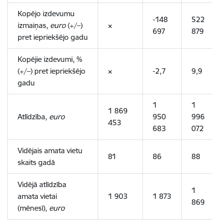
Kopējo izdevumu
-148
522
izmaiņas,
euro
(+/–)
×
697
879
pret iepriekšējo gadu
Kopējie izdevumi, %
(+/–) pret iepriekšējo
×
-2,7
9,9
gadu
1
1
1 869
Atlīdzība,
euro
950
996
453
683
072
Vidējais amata vietu
81
86
88
skaits gadā
Vidējā atlīdzība
1
amata vietai
1 903
1 873
869
(mēnesī),
euro