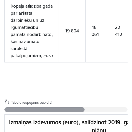
Kopējā atlīdzība gadā
par ārštata
darbinieku un uz
līgumattiecību
18
22
19 804
pamata nodarbināto,
061
412
kas nav amatu
sarakstā,
pakalpojumiem,
euro
Tabulu iespējams pabīdīt!
Izmaiņas izdevumos (euro), salīdzinot 2019. ga
plānu