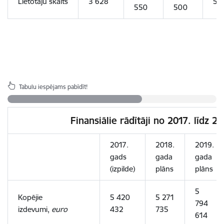
Lietotāju skaits
3 628
5 
550
500
Tabulu iespējams pabīdīt!
Finansiālie rādītāji no 2017. līdz 
2017.
2018.
2019.
gads
gada
gada
(izpilde)
plāns
plāns
5
Kopējie
5 420
5 271
794
izdevumi,
euro
432
735
614