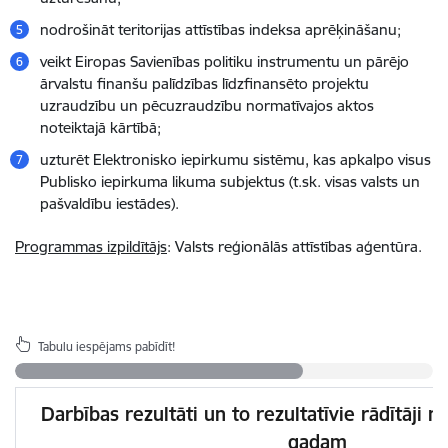
nodrošināt teritorijas attīstības indeksa aprēķināšanu;
veikt Eiropas Savienības politiku instrumentu un pārējo
ārvalstu finanšu palīdzības līdzfinansēto projektu
uzraudzību un pēcuzraudzību normatīvajos aktos
noteiktajā kārtībā;
uzturēt Elektronisko iepirkumu sistēmu, kas apkalpo visus
Publisko iepirkuma likuma subjektus (t.sk. visas valsts un
pašvaldību iestādes).
Programmas izpildītājs
: Valsts reģionālās attīstības aģentūra.
Tabulu iespējams pabīdīt!
Darbības rezultāti un to rezultatīvie rādītāji n
gadam