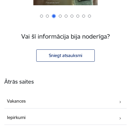
Vai šī informācija bija noderīga?
Sniegt atsauksmi
Kājene
Ātrās saites
Vakances
Iepirkumi