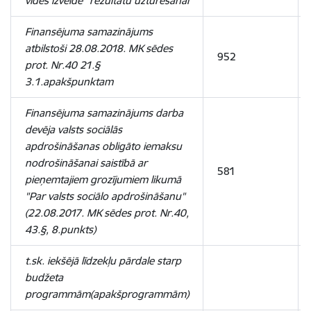
vides izveide" rezultātu uzturēšanai
Finansējuma samazinājums
atbilstoši 28.08.2018. MK sēdes
952
prot. Nr.40 21.§
3.1.apakšpunktam
Finansējuma samazinājums darba
devēja valsts sociālās
apdrošināšanas obligāto iemaksu
nodrošināšanai saistībā ar
581
pieņemtajiem grozījumiem likumā
"Par valsts sociālo apdrošināšanu"
(22.08.2017. MK sēdes prot. Nr.40,
43.§, 8.punkts)
t.sk. iekšējā līdzekļu pārdale starp
budžeta
programmām(apakšprogrammām)