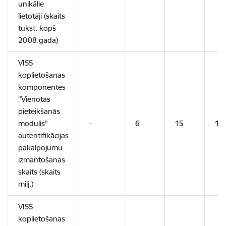
unikālie
lietotāji (skaits
tūkst. kopš
2008.gada)
VISS
koplietošanas
komponentes
“Vienotās
pieteikšanās
modulis”
-
6
15
18
autentifikācijas
pakalpojumu
izmantošanas
skaits (skaits
milj.)
VISS
koplietošanas