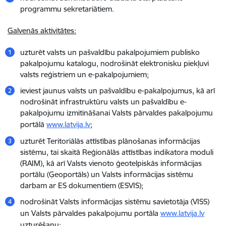
programmu sekretariātiem.
Galvenās aktivitātes:
uzturēt valsts un pašvaldību pakalpojumiem publisko
pakalpojumu katalogu, nodrošināt elektronisku piekļuvi
valsts reģistriem un e-pakalpojumiem;
ieviest jaunus valsts un pašvaldību e-pakalpojumus, kā arī
nodrošināt infrastruktūru valsts un pašvaldību e-
pakalpojumu izmitināšanai Valsts pārvaldes pakalpojumu
portālā
www.latvija.lv
;
uzturēt Teritoriālās attīstības plānošanas informācijas
sistēmu, tai skaitā Reģionālās attīstības indikatora moduli
(RAIM), kā arī Valsts vienoto ģeotelpiskās informācijas
portālu (Ģeoportāls) un Valsts informācijas sistēmu
darbam ar ES dokumentiem (ESVIS);
nodrošināt Valsts informācijas sistēmu savietotāja (VISS)
un Valsts pārvaldes pakalpojumu portāla
www.latvija.lv
uzturēšanu;