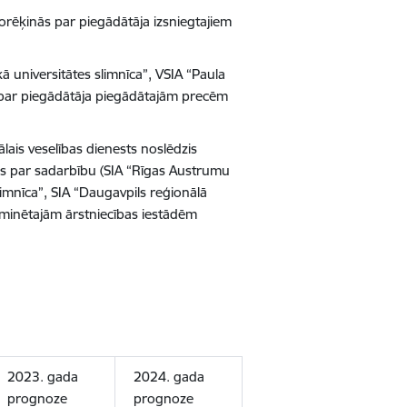
norēķinās par piegādātāja izsniegtajiem
 universitātes slimnīca”, VSIA “Paula
s par piegādātāja piegādātajām precēm
lais veselības dienests noslēdzis
s par sadarbību (SIA “Rīgas Austrumu
slimnīca”, SIA “Daugavpils reģionālā
ar minētajām ārstniecības iestādēm
2023. gada
2024. gada
prognoze
prognoze