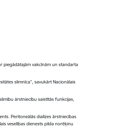
 par piegādātajām vakcīnām un standarta
sitātes slimnīca”, savukārt Nacionālais
imību ārstniecību saistītās funkcijas,
ts. Peritoneālās dialīzes ārstniecības
lais veselības dienests pilda norēķinu