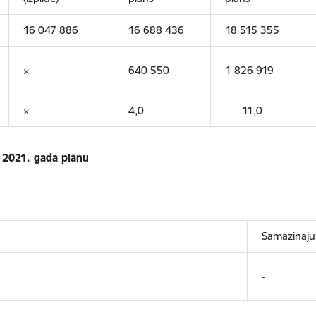
16 047 886
16 688 436
18 515 355
×
640 550
1 826 919
×
4,0
11,0
 2021. gada plānu
Samazināj
-