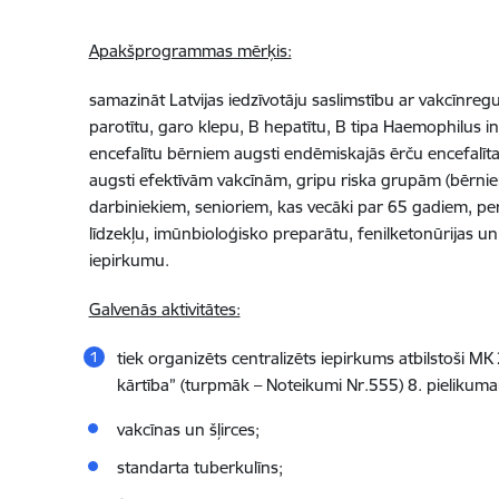
Apakšprogrammas mērķis:
samazināt Latvijas iedzīvotāju saslimstību ar vakcīnreg
parotītu, garo klepu, B hepatītu, B tipa Haemophilus i
encefalītu bērniem augsti endēmiskajās ērču encefalīta 
augsti efektīvām vakcīnām,
gripu riska grupām (bērni
darbiniekiem, senioriem, kas vecāki par 65 gadiem, 
līdzekļu, imūnbioloģisko preparātu, fenilketonūrijas un
iepirkumu.
Galvenās aktivitātes:
tiek organizēts centralizēts iepirkums atbilstoši
MK 
kārtība” (turpmāk – Noteikumi Nr.555) 8. pielikum
vakcīnas un šļirces;
standarta tuberkulīns;