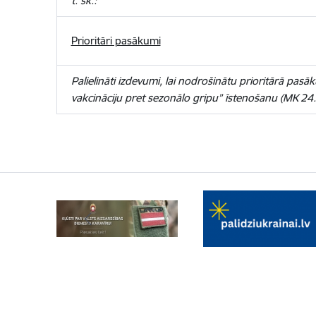
t. sk.:
Prioritāri pasākumi
Palielināti izdevumi, lai nodrošinātu prioritārā pa
vakcināciju pret sezonālo gripu” īstenošanu
(
MK 24.