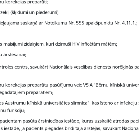
bu korekcijas preparāti;
zekļi (šķīdumi un piederumi);
pieļaujama saskaņā ar Noteikumu Nr. 555 apakšpunktu Nr. 4.11.1.;
s maisījumi zīdaiņiem, kuri dzimuši HIV inficētām mātēm;
u ārstēšanai;
ntroles centrs, savukārt Nacionālais veselības dienests norēķinās
bu korekcijas preparātu pasūtījumu veic VSIA “Bērnu klīniskā univer
piegādātajiem preparātiem
;
Austrumu klīniskā universitātes slimnīca”, kas īsteno ar infekciju sl
inu funkciju;
acientam pasūta ārstniecības iestāde, kuras uzskaitē atrodas pacien
s iestādē, ja pacients piegādes brīdī tajā ārstējas, savukārt Nacionā