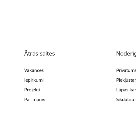
Kājene
Ātrās saites
Noderīg
Vakances
Privātuma
Iepirkumi
Piekļūsta
Projekti
Lapas kar
Par mums
Sīkdatņu 