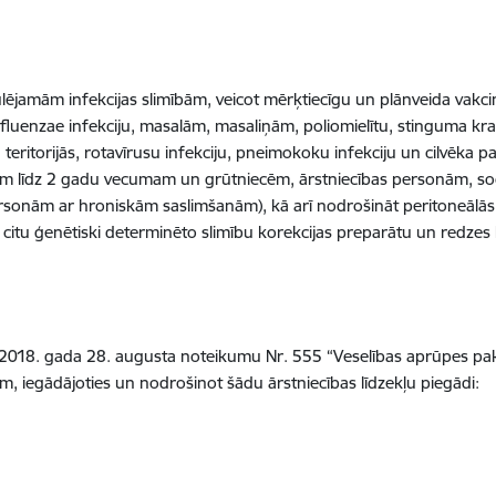
ulējamām infekcijas slimībām, veicot mērķtiecīgu un plānveida vakcin
nfluenzae infekciju, masalām, masaliņām, poliomielītu, stinguma kr
teritorijās, rotavīrusu infekciju, pneimokoku infekciju un cilvēka 
em līdz 2 gadu vecumam un grūtniecēm, ārstniecības personām, soc
personām ar hroniskām saslimšanām),
kā arī nodrošināt peritoneālās
 citu ģenētiski determinēto slimību korekcijas preparātu un redzes 
2018. gada 28. augusta noteikumu Nr. 555 “Veselības aprūpes p
am,
iegādājoties un nodrošinot šādu ārstniecības līdzekļu piegādi: