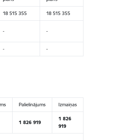
18 515 355
18 515 355
-
-
-
-
ums
Palielinājums
Izmaiņas
1 826
1 826 919
919