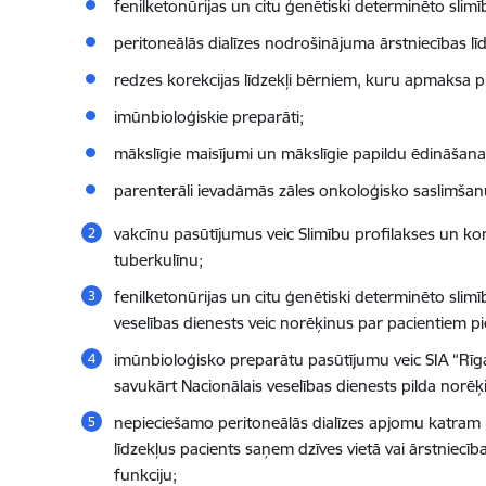
fenilketonūrijas un citu ģenētiski determinēto slimī
peritoneālās dialīzes nodrošinājuma ārstniecības līd
redzes korekcijas līdzekļi bērniem, kuru apmaksa 
imūnbioloģiskie preparāti;
mākslīgie maisījumi un mākslīgie papildu ēdināšana
parenterāli ievadāmās zāles onkoloģisko saslimšan
vakcīnu pasūtījumus veic Slimību profilakses un ko
tuberkulīnu;
fenilketonūrijas un citu ģenētiski determinēto slimī
veselības dienests veic norēķinus par pacientiem 
imūnbioloģisko preparātu pasūtījumu veic SIA “Rīgas 
savukārt Nacionālais veselības dienests pilda norēķ
nepieciešamo peritoneālās dialīzes apjomu katram p
līdzekļus pacients saņem dzīves vietā vai ārstniecība
funkciju;