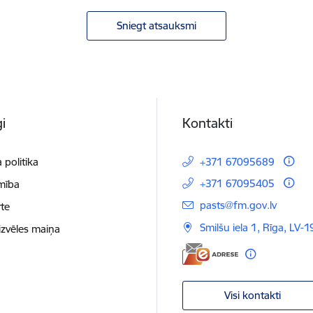
Sniegt atsauksmi
i
Kontakti
 politika
+371 67095689
+371 67095405
mība
E-pasts:
pasts@fm.gov.lv
te
Smilšu iela 1, Rīga, LV-1
izvēles maiņa
Visi kontakti