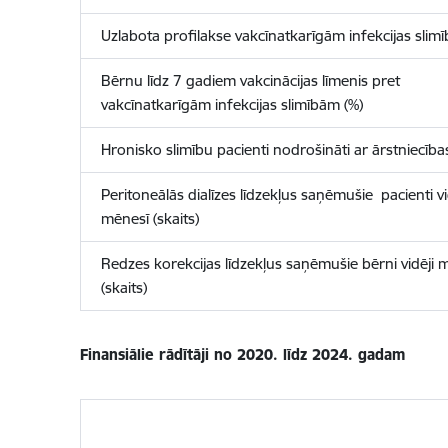
Uzlabota profilakse vakcīnatkarīgām infekcijas slim
Bērnu līdz 7 gadiem vakcinācijas līmenis pret
vakcīnatkarīgām infekcijas slimībām (%)
Hronisko slimību pacienti nodrošināti ar ārstniecība
Peritoneālās dialīzes līdzekļus saņēmušie pacienti vi
mēnesī (skaits)
Redzes korekcijas līdzekļus saņēmušie bērni vidēji 
(skaits)
Finansiālie rādītāji no 2020. līdz 2024. gadam