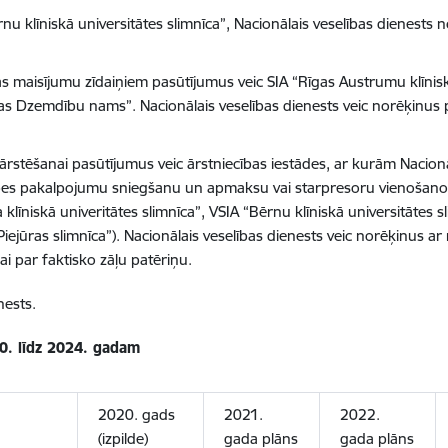
nu klīniskā universitātes slimnīca”, Nacionālais veselības dienests 
maisījumu zīdaiņiem pasūtījumus veic SIA “Rīgas Austrumu klīniskā
Rīgas Dzemdību nams”. Nacionālais veselības dienests veic norēķinu
rstēšanai pasūtījumus veic ārstniecības iestādes, ar kurām Nacionā
pes pakalpojumu sniegšanu un apmaksu vai starpresoru vienošano
a klīniskā univeritātes slimnīca”, VSIA “Bērnu klīniskā universitātes 
“Piejūras slimnīca”). Nacionālais veselības dienests veic norēķinus 
jai par faktisko zāļu patēriņu.
nests.
20. līdz 2024. gadam
2020. gads
2021.
2022.
(izpilde)
gada plāns
gada plāns