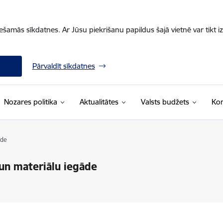
iešamās sīkdatnes. Ar Jūsu piekrišanu papildus šajā vietnē var tikt i
Pārvaldīt sīkdatnes
Nozares politika
Aktualitātes
Valsts budžets
Kon
āde
un materiālu iegāde