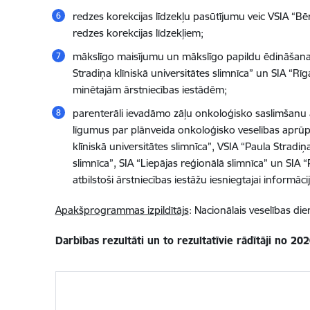
redzes korekcijas līdzekļu pasūtījumu veic VSIA “Bēr
redzes korekcijas līdzekļiem;
mākslīgo maisījumu un mākslīgo papildu ēdināšanas 
Stradiņa klīniskā universitātes slimnīca” un SIA “
minētajām ārstniecības iestādēm;
parenterāli ievadāmo zāļu onkoloģisko saslimšanu ā
līgumus par plānveida onkoloģisko veselības aprū
klīniskā universitātes slimnīca”, VSIA “Paula Stradiņ
slimnīca”, SIA “Liepājas reģionālā slimnīca” un SIA 
atbilstoši ārstniecības iestāžu iesniegtajai informāci
Apakšprogrammas izpildītājs
: Nacionālais veselības die
Darbības rezultāti un to rezultatīvie rādītāji no 20