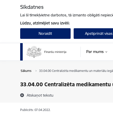
Pāriet uz lapas saturu
Sīkdatnes
Lai šī tīmekļvietne darbotos, tā izmanto obligāti nepiec
Lūdzu, atzīmējiet savu izvēli:
Noraidīt
Apstiprināt visas
Par mums
Sākums
33.04.00 Centralizēta medikamentu un materiālu ieg
33.04.00 Centralizēta medikamentu 
Atskaņot tekstu
Publicēts: 07.04.2022.