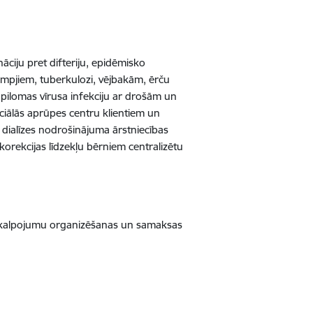
āciju pret difteriju, epidēmisko
ampjiem, tuberkulozi, vējbakām, ērču
papilomas vīrusa infekciju ar drošām un
iālās aprūpes centru klientiem un
 dialīzes nodrošinājuma ārstniecības
korekcijas līdzekļu bērniem centralizētu
akalpojumu organizēšanas un samaksas