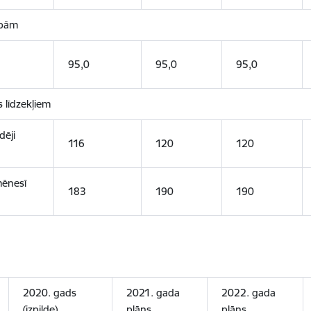
ībām
95,0
95,0
95,0
s līdzekļiem
dēji
116
120
120
mēnesī
183
190
190
2020. gads
2021. gada
2022. gada
(izpilde)
plāns
plāns